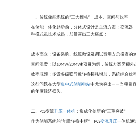
一、传统储能系统的
三大桎梏
：成本、空间与效率
“
”
在储能一体化趋势前，分体式设计是主流方案：变流器
种模式虽技术成熟，却暴露出三大痛点：
成本高企：设备采购、线缆敷设及调试费用占总投资的
3
空间浪费：以
项目为例，传统方案需额外
10MW/20MWh
效率瓶颈：多设备级联导致转换损耗增加，系统综合效
这些问题在大型
集中式
储能电站
中尤为突出
当项目
——
的年度经济损失。
二、
变流
升压一体机
：集成化创新的
三重突破
PCS
“
”
作为储能系统的
能量转换中枢
，
变流升压
一体机通
“
”
PCS