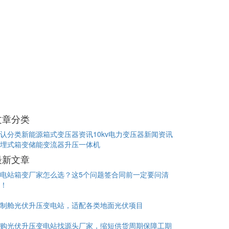
文章分类
认分类
新能源箱式变压器资讯
10kv电力变压器新闻资讯
埋式箱变
储能变流器升压一体机
最新文章
电站箱变厂家怎么选？这5个问题签合同前一定要问清
！
制舱光伏升压变电站，适配各类地面光伏项目
购光伏升压变电站找源头厂家，缩短供货周期保障工期