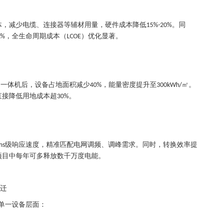
体，减少电缆、连接器等辅材用量，硬件成本降低
。同
15%-20%
，全生命周期成本（
）优化显著。
0%
LCOE
用一体机后，设备占地面积减少
，能量密度提升至
㎡。
40%
300kWh/
直接降低用地成本超
。
30%
级响应速度，精准匹配电网调频、调峰需求。同时，转换效率提
ms
项目中每年可多释放数千万度电能。
迁
单一设备层面：