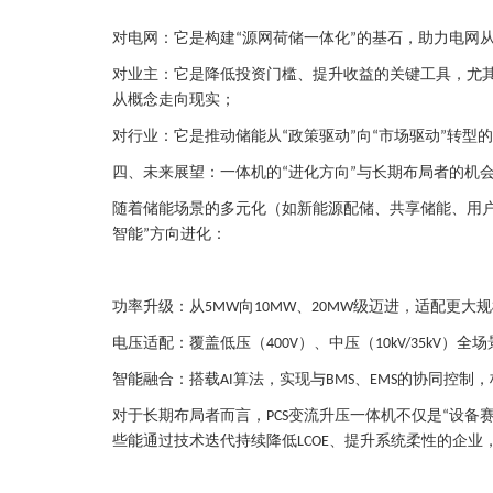
对电网：它是构建
源网荷储一体化
的基石，助力电网
“
”
对业主：它是降低投资门槛、提升收益的关键工具，尤
从概念走向现实；
对行业：它是推动储能从
政策驱动
向
市场驱动
转型的
“
”
“
”
四、未来展望：一体机的
进化方向
与长期布局者的机
“
”
随着储能场景的多元化（如新能源配储、共享储能、用
智能
方向进化：
”
功率升级：从
向
、
级迈进，适配更大规
5MW
10MW
20MW
电压适配：覆盖低压（
）、中压（
）全场
400V
10kV/35kV
智能融合：搭载
算法，实现与
、
的协同控制，
AI
BMS
EMS
对于长期布局者而言，
变流升压一体机不仅是
设备
PCS
“
些能通过技术迭代持续降低
、提升系统柔性的企业
LCOE