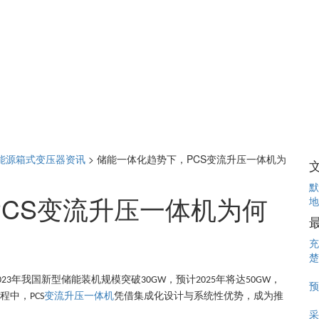
能源箱式变压器资讯
>
储能一体化趋势下，PCS变流升压一体机为
默
CS变流升压一体机为何
地
充
楚
年我国新型储能装机规模突破
，预计
年将达
，
023
30GW
2025
50GW
预
程中，
变流升压一体机
凭借集成化设计与系统性优势，成为推
PCS
采