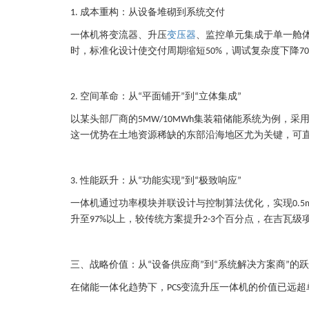
成本重构：从设备堆砌到系统交付
1.
一体机将变流器、升压
变压器
、监控单元集成于单一舱
时，标准化设计使交付周期缩短
，调试复杂度下降
50%
7
空间革命：从
平面铺开
到
立体集成
2.
“
”
“
”
以某头部厂商的
集装箱储能系统为例，采
5MW/10MWh
这一优势在土地资源稀缺的东部沿海地区尤为关键，可
性能跃升：从
功能实现
到
极致响应
3.
“
”
“
”
一体机通过功率模块并联设计与控制算法优化，实现
0.5
升至
以上，较传统方案提升
个百分点，在吉瓦级
97%
2-3
三、战略价值：从
设备供应商
到
系统解决方案商
的跃
“
”
“
”
在储能一体化趋势下，
变流升压一体机的价值已远超
PCS