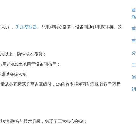
重
腿
（
）、
升压变压器
、配电柜独立部署，设备间通过电缆连接。这
PCS
重
重
分
以上，隐性成本显著；
0%
工
占用超
土地用于设备间布局；
40%
率难以突破
。
90%
渔
容量从兆瓦级跃升至吉瓦级时，
的效率损耗可能意味着数千万元
1%
铜
过功能融合与技术升级，实现了三大核心突破：