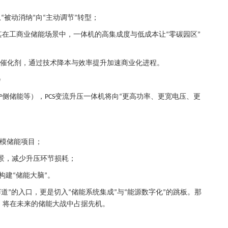
从
被动消纳
向
主动调节
转型；
“
”
“
”
其在工商业储能场景中，一体机的高集成度与低成本让
零碳园区
“
”
催化剂，通过技术降本与效率提升加速商业化进程。
会
户侧储能等），
变流升压一体机将向
更高功率、更宽电压、更
PCS
“
模储能项目；
景，减少升压环节损耗；
构建
储能大脑
。
“
”
赛道
的入口，更是切入
储能系统集成
与
能源数字化
的跳板。那
”
“
”
“
”
，将在未来的储能大战中占据先机。