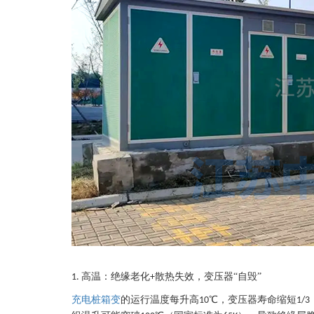
高温：绝缘老化
散热失效，变压器“自毁”
1.
+
充电桩箱变
的运行温度每升高
℃，变压器寿命缩短
10
1/3