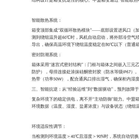
结构设计是箱变抗逆性的核心。中盟箱变通过
“智能散热
智能散热系统：
箱变顶部集成
“双循环散热模块”——底部设置进风口（
测到绕组温升超
℃时，风机自动启动，将外部冷空气
60
导出，确保高温环境下绕组温度稳定在
℃以下（普通
80
密封防潮系统：
箱体采用
“迷宫式密封结构”：门框与箱体之间嵌入三元
防护），母排连接处涂抹硅酮密封胶（防水等级
）。
IP67
热带（功率
），配合通风口排出湿气，确保柜内湿
50W
三、智能抗逆：从“经验运维”到“数据驱动”，预判故障
复杂环境下的稳定供电，离不开
“主动防御”能力。中盟
环境数据（温度、湿度、盐雾浓度）与设备状态（绕组
环境适应性调节：
当检测到环境温度＞
℃且湿度＞
时，系统自动切换
40
90%