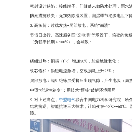
密封设计缺陷：接线端子、门缝处未做防水处理，雨水
防潮措施缺失：无加热除湿装置，潮湿季节绝缘电阻下
高负荷：过载发热
局部放电，系统“崩溃”
3.
+
节假日出行、高速服务区
“充电潮”等场景下，箱变的负
（负载率长期＞
），会导致：
100%
绕组过热：铜损（
²
）增加
，加速绝缘老化；
I
R
30%
铁芯饱和：励磁电流激增，空载损耗上升
；
25%
局部放电：绕组绝缘层受挤压出现气隙，产生电弧（局
中盟“抗逆性箱变”：用技术“硬核”破解环境困局
针对上述痛点，
中盟电气
联合中国电力科学研究院、哈
结构抗逆、智能抗逆三大技术，让箱变在
℃
℃、
-40
~+60
障。