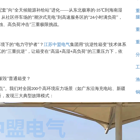
重
配套”向“全天候能源补给站”进化——从东北极寒的
℃到海南湿
-35
腿
从社区停车场的“潮汐式充电”到高速服务区的“
小时满负荷”，
24
蚀、高负荷冲击”三重极限挑战。
重
重
境下的“电力守护者”？
江苏中盟电气
集团用“抗逆性箱变”技术体系
的“三重抗逆”，让箱变在“高温
高湿
高负荷”的三重压力下，依
+
+
分
工
渔
摧毁”普通箱变？
点”。我们对全国
个高环境应力场景（如广东沿海充电站、新疆
200
铜
析，发现三大典型故障模式：