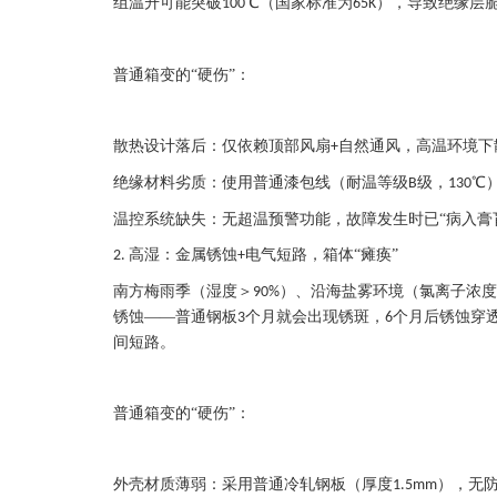
组温升可能突破
℃（国家标准为
），导致绝缘层
100
65K
普通箱变的
“硬伤”：
散热设计落后：仅依赖顶部风扇
自然通风，高温环境下
+
绝缘材料劣质：使用普通漆包线（耐温等级
级，
℃
B
130
温控系统缺失：无超温预警功能，故障发生时已
“病入膏
高湿：金属锈蚀
电气短路，箱体“瘫痪”
2.
+
南方梅雨季（湿度＞
）、沿海盐雾环境（氯离子浓度
90%
锈蚀——普通钢板
个月就会出现锈斑，
个月后锈蚀穿
3
6
间短路。
普通箱变的
“硬伤”：
外壳材质薄弱：采用普通冷轧钢板（厚度
），无
1.5mm