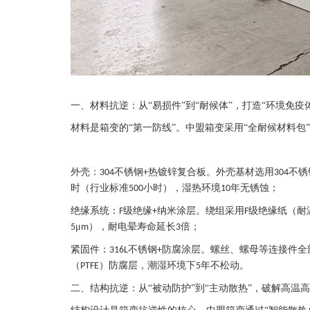
一、材料抗逆：从“易损件”到“耐候体”，打造“环境免疫体
材料是箱变的
“第一防线”。中盟箱变采用“全耐候材料包
外壳：
不锈钢
热镀锌复合板。外壳基材选用
不锈
304
+
304
时（行业标准
小时），湿热环境
年无锈蚀；
500
10
绝缘系统：
级绝缘
纳米涂层。绕组采用
级绝缘纸（耐
F
+
F
μ
），耐电晕寿命延长
倍；
5
m
3
紧固件：
不锈钢
防腐涂层。螺丝、螺母等连接件全
316L
+
（
）防腐层，潮湿环境下
年不松动。
PTFE
5
二、结构抗逆：从“被动防护”到“主动散热”，破解高温