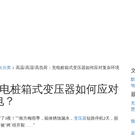
认分类
>
高温/高湿/高负荷：充电桩箱式变压器如何应对复杂环境
默
充电桩箱式变压器如何应对
地
电？
充
楚
守了
夜！”“南方梅雨季，箱体锈蚀漏水，
变压器
短路停机
天，损
3
2
预
被‘烤’得开裂……”
采