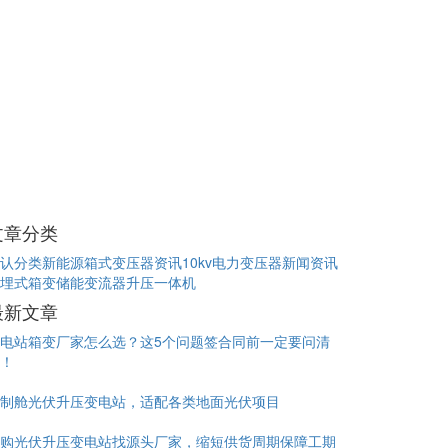
文章分类
认分类
新能源箱式变压器资讯
10kv电力变压器新闻资讯
埋式箱变
储能变流器升压一体机
最新文章
电站箱变厂家怎么选？这5个问题签合同前一定要问清
！
制舱光伏升压变电站，适配各类地面光伏项目
购光伏升压变电站找源头厂家，缩短供货周期保障工期