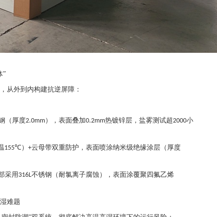
”
”，从外到内构建抗逆屏障：
钢（厚度
），表面叠加
热镀锌层，盐雾测试超
小
2.0mm
0.2mm
2000
温
℃）
云母带双重防护，表面喷涂纳米级绝缘涂层（厚度
155
+
部采用
不锈钢（耐氯离子腐蚀），表面涂覆聚四氟乙烯
316L
高湿难题