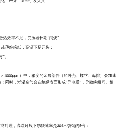
脆化、击穿，甚至引发火灾。
散热效率不足，变压器长期“闷烧”；
）或薄绝缘纸，高温下易开裂；
肓”。
＞
）中，箱变的金属部件（如外壳、螺丝、母排）会加速
1000ppm
透；同时，潮湿空气会在绝缘表面形成“导电膜”，导致绕组间、相
防腐处理，高湿环境下锈蚀速率是
不锈钢的
倍；
304
5