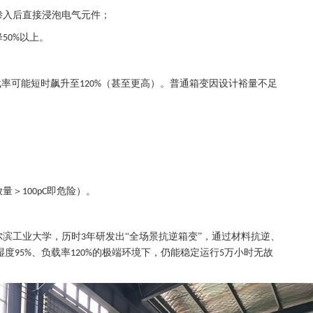
渗入后直接浸泡电气元件；
降
以上。
50%
载率可能短时飙升至
（甚至更高）。普通箱变因设计裕量不足
120%
放量＞
即危险）。
100pC
尔滨工业大学，历时
年研发出“全场景抗逆箱变”，通过材料抗逆、
3
湿度
、负载率
的极端环境下，仍能稳定运行
万小时无故
95%
120%
5