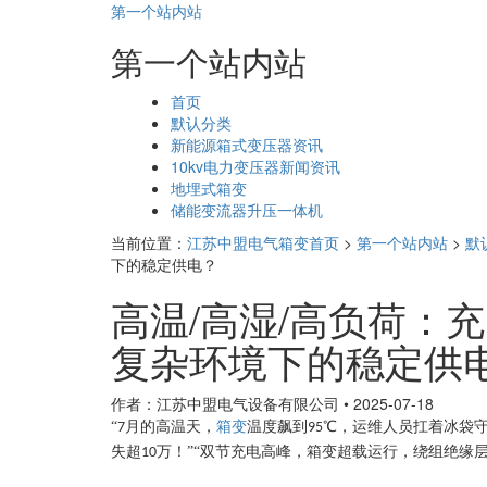
第一个站内站
第一个站内站
页
首页
面
默认分类
导
新能源箱式变压器资讯
航
10kv电力变压器新闻资讯
地埋式箱变
储能变流器升压一体机
当前位置：
江苏中盟电气箱变首页
>
第一个站内站
>
默
下的稳定供电？
高温/高湿/高负荷：
复杂环境下的稳定供
作者：江苏中盟电气设备有限公司
•
2025-07-18
“
月的高温天，
箱变
温度飙到
℃，运维人员扛着冰袋
7
95
失超
万！”“双节充电高峰，箱变超载运行，绕组绝缘层
10