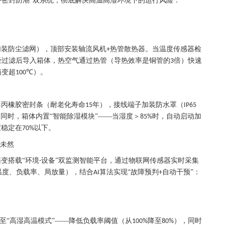
密封防潮”双系统，彻底解决高温高湿环境下的运行风险：
+
加装防尘滤网），顶部安装轴流风机
热管散热器。当温度传感器检
+
经过滤后导入箱体，热空气通过热管（导热效率是铜管的
倍）快速
3
箱变超
℃）。
100
乙丙橡胶密封条（耐老化寿命
年），接线端子加装防水罩（
15
IP65
同时，箱体内置“智能除湿模块”——当湿度＞
时，自动启动加
85%
度稳定在
以下。
70%
于未然
箱变搭载“环境
设备”双监测智能平台，通过物联网传感器实时采集
-
温度、负载率、局放量），结合
算法实现“故障预判
自动干预”：
AI
+
至“高湿高温模式”——降低负载率阈值（从
降至
），同时
100%
80%