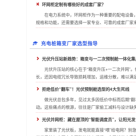
环网柜定制有哪些好的成套厂家？
在电力系统中，环网柜作为一种重要的配电设备
规格和功能，还需要选择一家专业、可靠的成套厂家来确
充电桩箱变厂家选型指导
光伏升压站新趋势：箱变与一二次预制舱一体化集
光伏升压站的核心在于“箱变升压+一二次并网”
长，还因电缆冗长导致损耗增加，运维分散，难以满足现
拒绝低价“翻车”！光伏预制舱选型的4大生死线
做光伏总包多年，见过太多因低价中标而后期“翻
动。这些痛点的根源，往往是厂家偷工减料与设计缺失。
光伏并网柜：藏在屋顶的“智能调度员”，让阳光
家里装了光伏板，发电就能直接“喂”给电网？别