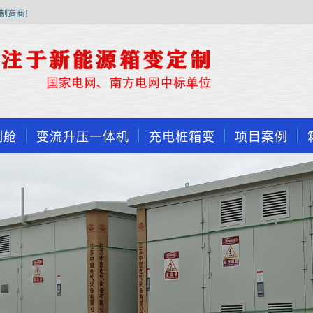
制造商！
制舱
变流升压一体机
充电桩箱变
项目案例