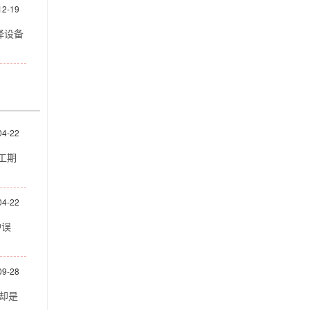
12-19
择设备
04-22
工期
04-22
护误
09-28
却是