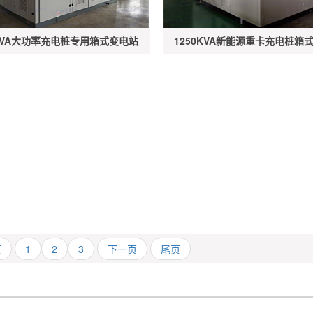
0kVA大功率充电桩专用箱式变电站
1250KVA新能源重卡充电桩箱
页
1
2
3
下一页
尾页