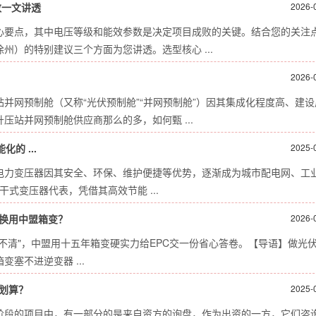
数一文讲透
2026-
心要点，其中电压等级和能效参数是决定项目成败的关键。结合您的关注
）的特别建议三个方面为您讲透。选型核心 ...
2026-
并网预制舱（又称“光伏预制舱”“并网预制舱”）因其集成化程度高、建设
站并网预制舱供应商那么的多，如何甄 ...
的 ...
2025-
电力变压器因其安全、环保、维护便捷等优势，逐渐成为城市配电网、工
代干式变压器代表，凭借其高效节能 ...
在换用中盟箱变？
2026-
不清"，中盟用十五年箱变硬实力给EPC交一份省心答卷。【导语】做光伏
塞不进逆变器 ...
划算？
2025-
阶段的项目中，有一部分的是来自资方的询盘，作为出资的一方，它们咨