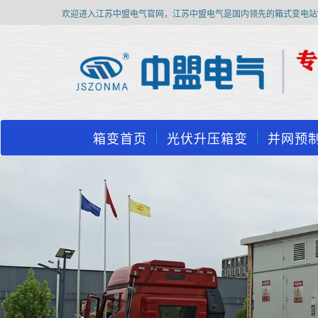
欢迎进入江苏中盟电气官网，江苏中盟电气是国内领先的箱式变电站
箱变首页
光伏升压箱变
并网预