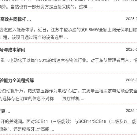
。当然也有一部分资方是直接采购的，这样 ...
效并网标杆 ...
2025-
的姿态融入能源体系。近日，江苏中盟承建的某5.8MW全额上网光伏项目
程，该项目通过精准的设备选型 ...
号与成本解码
2025-
，重卡电动化正以每年30%的增速席卷物流行业。对于车队管理者而言，"
验能力全流程拆解
2026-
资动辄千万，箱式变压器作为电站“心脏”，其质量直接决定电站能否安
选择存在明显的信息不对称——展厅样机 ...
 ...
2025-
的关键词。面对SCB11（三级能效）与SCB14/SCB18（二级及以上
”，还是咬咬牙上“高能 ...