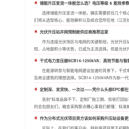
储能升压变流一体舱怎么选？电压等级 & 能效参
选择储能升压变流一体舱，确实需要抓住几个核
们将从选型核心、能效解析以及结合您所在地（江苏徐州
光伏升压站并网预制舱供应商推荐这家
作为连接光伏场区与电网的关键枢纽，光伏升压站
短、占地面积小等优势，已成为主流选择。但是光伏升压
干式电力变压器SCB14-1250kVA：高效节能与智能化
在能源转型与智能电网建设加速的背景下，干式
及商业建筑的理想选择。SCB14-1250kVA作为新一
定制深、发货快、一次过——凭什么头部EPC都
告别"标准品装不下、定制厂拖工期、验收打回扯
的总包朋友们，箱变采购那点糟心事我们都懂：标准箱变
作为分布式光伏项目资方该如何采购升压站设备更
实际上，在我们的客户中，特别是项目属于初期