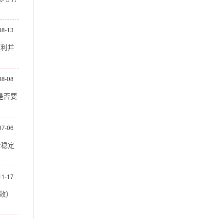
08-13
顺利并
08-08
是否要
07-06
全稳定
11-17
能效）