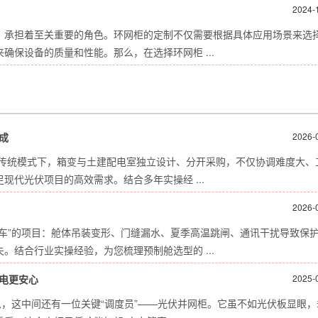
2024-
，承担着至关重要的角色。环网柜的定制不仅需要根据具体应用场景来选
保设备的质量和性能。那么，在选择环网柜 ...
成
2026-
。传统模式下，箱变与土建配电室独立设计、分开采购，不仅协调难度大、
代光伏项目的高效需求。结合多年实操经 ...
2026-
车”的项目：舱体吊装变形、门缝漏水、夏季高温跳闸、通讯干扰导致保
结合行业实操经验，为您梳理预制舱选型的 ...
发电更安心
2025-
急，这中间还有一位关键“调度员”——光伏并网柜。它虽不如光伏板显眼，