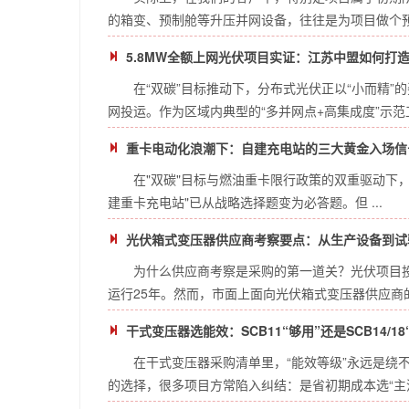
的箱变、预制舱等升压并网设备，往往是为项目做个预算
5.8MW全额上网光伏项目实证：江苏中盟如何打造高
在“双碳”目标推动下，分布式光伏正以“小而精”
网投运。作为区域内典型的“多并网点+高集成度”示范工
重卡电动化浪潮下：自建充电站的三大黄金入场信
在"双碳"目标与燃油重卡限行政策的双重驱动下
建重卡充电站"已从战略选择题变为必答题。但 ...
光伏箱式变压器供应商考察要点：从生产设备到试
为什么供应商考察是采购的第一道关？光伏项目投
运行25年。然而，市面上面向光伏箱式变压器供应商的
干式变压器选能效：SCB11“够用”还是SCB14/18“更
在干式变压器采购清单里，“能效等级”永远是绕不开
的选择，很多项目方常陷入纠结：是省初期成本选“主流款