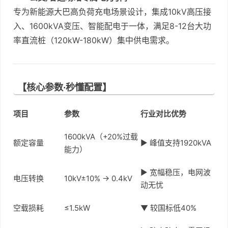
专为新能源大巴高负荷充电场景设计，集成10kV高压接
入、1600kVA变压、智能配电于一体，满足8-12台大功
率直流桩（120kW-180kW）集中供电需求。
【核心参数·秒懂配置】
项目
参数
行业对比优势
1600kVA（+20%过载
额定容量
▶ 峰值支持1920kVA
能力）
▶ 宽幅稳压，电网波
电压转换
10kV±10% → 0.4kV
动无忧
空载损耗
≤1.5kW
▼ 较国标低40%