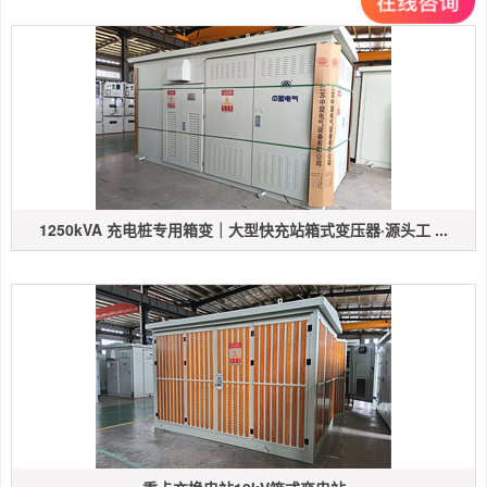
1250kVA 充电桩专用箱变｜大型快充站箱式变压器·源头工 ...