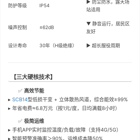
▶ 防尘防水，露天场
防护等级
IP54
站适用
▼ 静音运行，居民区
噪声控制
≤62dB
友好
设计寿命
30年（H级绝缘）
▶ 超长服役周期
【三大硬核技术】
✅
高效节能
▸
SCB14
型低损干变 + 立体散热风道，综合能效≥99%
▸ 年省电费≈6.8万元（按1元/度，日均满载8小时）
✅
极简运维
▸ 手机APP实时监控温度/负载/故障（支持4G/5G）
▸ 智能预警准确率＞90%，运维成本降50%