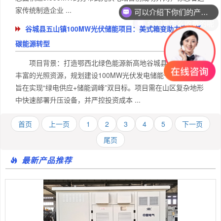
家传统制造企业 ...
你们是怎么收费的呢
谷城县五山镇100MW光伏储能项目：美式箱变助力高效低
碳能源转型
项目背景：打造鄂西北绿色能源新高地谷城县五山镇依托
丰富的光照资源，规划建设100MW光伏发电储能一体化项目，
旨在实现“绿电供应+储能调峰”双目标。项目需在山区复杂地形
中快速部署升压设备，并严控投资成本 ...
首页
上一页
1
2
3
4
5
下一页
尾页
最新产品推荐