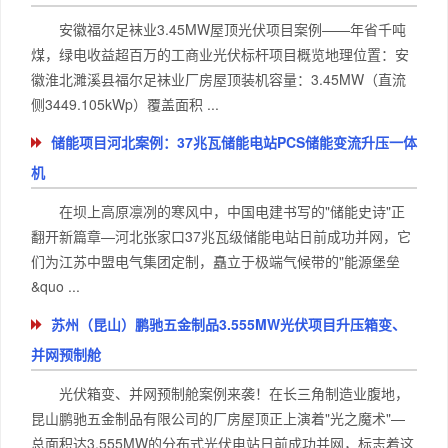
安徽福尔足袜业3.45MW屋顶光伏项目案例——年省千吨
煤，绿电收益超百万的工商业光伏标杆项目概览地理位置：安
徽淮北濉溪县福尔足袜业厂房屋顶装机容量：3.45MW（直流
侧3449.105kWp）覆盖面积 ...
储能项目河北案例：37兆瓦储能电站PCS储能变流升压一体
机
在坝上高原凛冽的寒风中，中国电建书写的"储能史诗"正
翻开新篇章—河北张家口37兆瓦级储能电站日前成功并网，它
们为江苏中盟电气集团定制，矗立于极端气候带的"能源堡垒
&quo ...
苏州（昆山）鹏驰五金制品3.555MW光伏项目升压箱变、
并网预制舱
光伏箱变、并网预制舱案例来袭！在长三角制造业腹地，
昆山鹏驰五金制品有限公司的厂房屋顶正上演着"光之魔术"—
可以介绍下你们的产品么
总面积达3.555MW的分布式光伏电站日前成功并网，标志着这