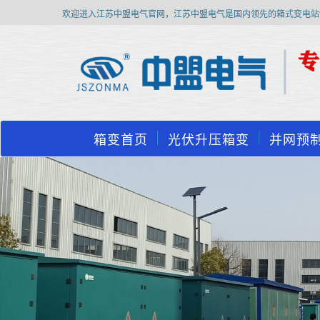
欢迎进入江苏中盟电气官网，江苏中盟电气是国内领先的箱式变电站
箱变首页
光伏升压箱变
并网预