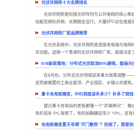
光伏并网柜十大名牌排名
光伏并网柜是衔接光伏阵列与公共电网的核心枢
站能否顺利并网、长期稳定运行。大量EPC总包或直接
光伏并网柜厂家品牌推荐
在光伏系统中，光伏并网柜是连接发电端与电网的
讯功能。选择一个靠谱的光伏并网柜厂家，直接决定了电
618新政落地：分布式光伏取消80%硬限，能装光伏
在6月份，分布式光伏领域迎来重大政策调整——
足而被搁置的工商业屋顶、产业园区、乡镇公共建筑，现
重卡充电桩箱变，SVG到底该补多少？补多了烧
建过重卡充电站的老板都懂一个“灵魂拷问”： 箱
有的说补 5% 就够了，有的拍胸脯说至少 10%，还有的吓
充电桩箱变夏天非得“开门散热”？别闹了，那是