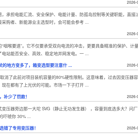
2026-
纽，承担电能汇流、安全保护、电能计量、防孤岛控制等关键职能，直接
采购者、新能源业主选型时，会可能会参考 ...
2026-
“咽喉要道”。它不仅要承受双向电流的冲击，更要具备精准的保护、计
站能否安全、高效、稳定地并网发电。一 ...
的地方变多了，箱变选型要注意什 ...
2026-
取消了此前对项目装机容量的80%硬性限制。这意味着，过去因变压器
在都有了上光伏的可能。市场一下子打开 ...
钱，补少了罚款！
2026-
式变压器旁边那一大坨 SVG（静止无功发生器） ，容量到底选多大？问
唬你 30% ...
你选错了专用变压器！
2026-