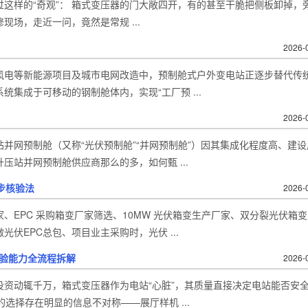
这样的“奇观”： 箱式变压器的门大敞四开，有的甚至干脆把侧板卸掉，
场，走近一问，竟然是常规 ...
2026-
风电等新能源项目及城市电网改造中，预制舱式户外变电站正逐步替代传
集成于可移动的钢制舱体内，实现“工厂预 ...
2026-
并网预制舱（又称“光伏预制舱”“并网预制舱”）因其集成化程度高、建设
站并网预制舱供应商那么的多，如何甄 ...
 步核验法
2026-
、EPC 采购箱变厂家筛选、10MW 光伏箱变生产厂家、双分裂光伏箱变
伏EPC总包、项目业主采购时，光伏 ...
验能力全流程拆解
2026-
资动辄千万，箱式变压器作为电站“心脏”，其质量直接决定电站能否安
选择存在明显的信息不对称——展厅样机 ...