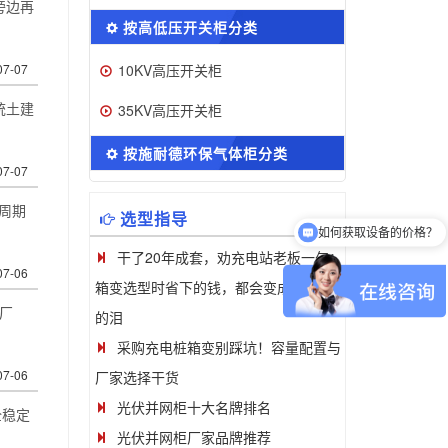
旁边再
按高低压开关柜分类
07-07
10KV高压开关柜
统土建
35KV高压开关柜
按施耐德环保气体柜分类
07-07
周期
选型指导
如何获取设备的价格？
干了20年成套，劝充电站老板一句：
07-06
箱变选型时省下的钱，都会变成以后流
厂
的泪
采购充电桩箱变别踩坑！容量配置与
07-06
厂家选择干货
光伏并网柜十大名牌排名
全稳定
光伏并网柜厂家品牌推荐