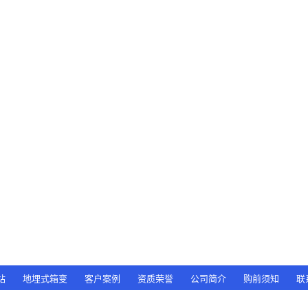
站
地埋式箱变
客户案例
资质荣誉
公司简介
购前须知
联