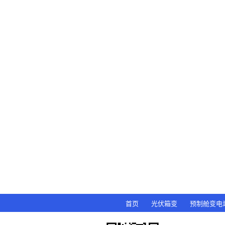
首页
光伏箱变
预制舱变电