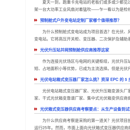
夏天一到，跑重卡充电站的老板们或多或少都见过
架一台大功率工业风扇对着猛吹——乍一看以为是检修现
预制舱式户外变电站定制厂家哪个值得推荐？
为什么预制舱式变电站成为项目首选？在光伏、
变电站。它将高压开关柜、变压器、二次保护及辅助系统
光伏升压站并网预制舱供应商推荐这家
作为连接光伏场区与电网的关键枢纽，光伏升压站
短、占地面积小等优势，已成为主流选择。但是光伏升压
光伏电站箱式变压器厂家怎么挑？资深 EPC 的 5
光伏电站箱式变压器厂家、光伏升压箱变源头厂家
家、干式光伏箱变靠谱厂家、集中式光伏箱变供应商做光
光伏箱式变压器供应商考察要点：从生产设备到试
为什么供应商考察是采购的第一道关？光伏项目投
运行25年。然而，市面上面向光伏箱式变压器供应商的