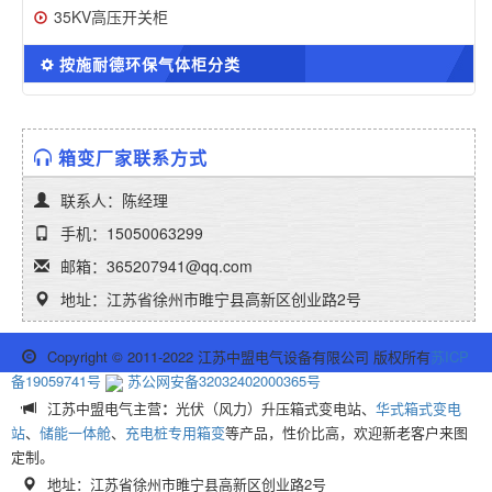
35KV高压开关柜
按施耐德环保气体柜分类
箱变厂家联系方式
联系人：陈经理
手机：15050063299
邮箱：365207941@qq.com
地址：江苏省徐州市睢宁县高新区创业路2号
Copyright © 2011-2022 江苏中盟电气设备有限公司 版权所有
苏ICP
备19059741号
苏公网安备32032402000365号
江苏中盟电气主营
：
光伏（风力）升压箱式变电站、
华式箱式变电
站
、
储能一体舱
、
充电桩专用箱变
等产品，性价比高，欢迎新老客户来图
定制。
地址：江苏省徐州市睢宁县高新区创业路2号