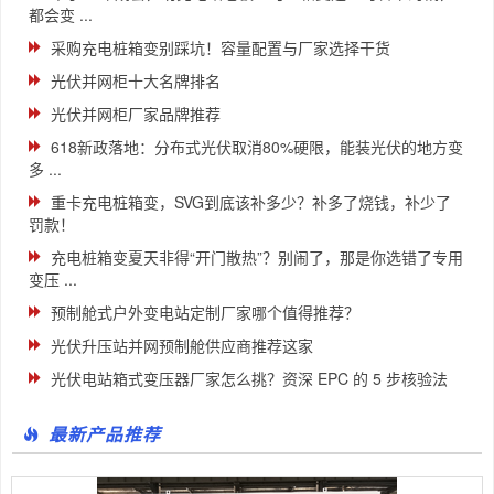
都会变 ...
采购充电桩箱变别踩坑！容量配置与厂家选择干货
光伏并网柜十大名牌排名
光伏并网柜厂家品牌推荐
618新政落地：分布式光伏取消80%硬限，能装光伏的地方变
多 ...
重卡充电桩箱变，SVG到底该补多少？补多了烧钱，补少了
罚款！
充电桩箱变夏天非得“开门散热”？别闹了，那是你选错了专用
变压 ...
预制舱式户外变电站定制厂家哪个值得推荐？
光伏升压站并网预制舱供应商推荐这家
光伏电站箱式变压器厂家怎么挑？资深 EPC 的 5 步核验法
最新产品推荐