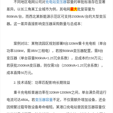
不同地区电网公司对
充电站变压器
容量的审批标准存在显著
差异。以长三角某工业城市为例，其电网
最
大
批复容量为
台，而西北某新能源示范区可支持
台的大型变压
800kVA/
2500kVA/
器。这一差异直接影响变压器采购数量与总成本：
案例对比
：某物流园区规划部署
台
重卡充电桩（单台
8
320kW
功率
，需
三相电），若按
变压器配置，需
台
320kW
380V
800kVA
8
变压器（单台容量
冗余系数），总成本约
万元；
800kVA×1.25
150
若获批
变压器，则仅需
台（
冗余系数），
2500kVA
3
2500kVA×1.25
成本直降
万元。
50
技术适配：功率匹配影响长期效益
2.
重卡充电桩普遍功率在
之间，单台满负荷运行
320kW-1200kW
电流可达
。若
变压器容量
不足，不仅需额外增加设备，还会
480A
因频繁过载导致设备寿命缩短。某港口充电站曾因变压器容量仅