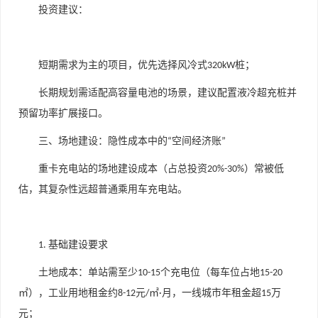
投资建议
：
短期需求为主的项目，优先选择风冷式
桩；
320kW
长期规划需适配高容量电池的场景，建议配置液冷超充桩并
预留功率扩展接口。
三、场地建设：隐性成本中的
空间经济账
“
”
重卡充电站的场地建设成本（占总投资
）常被低
20%-30%
估，其复杂性远超普通乘用车充电站。
基础建设要求
1.
土地成本
：单站需至少
个充电位（每车位占地
10-15
15-20
㎡），工业用地租金约
元
㎡
月，一线城市年租金超
万
8-12
/
·
15
元；