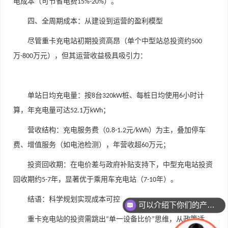
电成本（可节省电费
）。
15%-20%
四、全周期成本：从建设到运营的盈利模型
尽管重卡充电站初期投资高昂（单个中型站总投资约
500
万
万元），但其运营收益极具吸引力：
-800
单站日均充电量
：按
台
桩、每桩日均使用
小时计
8
320kW
6
算，年充电量可达
万
；
52.1
kWh
营收结构
：充电服务费（
元
）为主，叠加停车
0.8-1.2
/kWh
费、增值服务（如电池检测），年营收超
万元；
60
投资回收期
：在电价差与政府补贴支持下，中型充电站投资
回收期约
年，显著优于乘用车充电站（
年）。
5-7
7-10
结语：科学规划实现成本可控
可以介绍下你们的产品么
重卡充电站的投资需跳出
单一设备比价
思维，从政策适
“
”