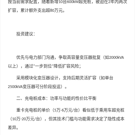
按当前需求配置，随着新增
台
超充桩，被迫在
年内两次
10
600kW
2
扩容，累计额外支出超
万元。
80
投资建议
：
优先与电力部门沟通，争取高容量变压器批复（如
2000kVA
以上），通过
一步到位
降低扩容风险；
“
”
采用模块化变压器设计，支持后期灵活扩容（如单台
变压器可分阶段投运）。
2500kVA
二、充电桩成本：功率与功能的性价比平衡
重卡充电桩的单价（
万
万元
台）看似低于乘用车超充桩
5
-6
/
（
万
万元
台），但其技术门槛与功能需求决定了隐性成本
10
-20
/
差异。