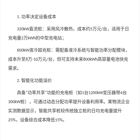
功率决定设备成本
1.
直流桩
：采用风冷散热，成本约
万元
台，适用于日
320kW
5
/
充电量
万
的中型充电站；
2
kWh
液冷超充桩
：需配备液冷系统与智能功率分配模块，
600kW
成本升至
万
万元
台，但可支持未来
高容量电池快充
8
-10
/
800kWh
需求。
智能化功能溢价
2.
具备
功率共享
功能的充电桩（如
台
变压器带
台
“
”
1
1200kW
4
桩），可通过动态分配功率提升设备利用率。某物流企业
300kW
实测数据显示，智能共享桩较传统独立桩的日均充电量提升
，设备综合成本降低
。
25%
15%