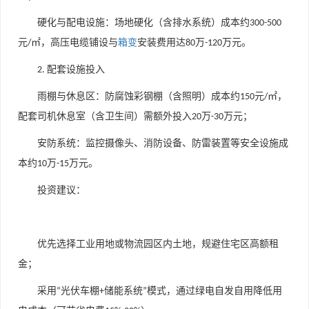
硬化与配电设施
：场地硬化（含排水系统）成本约
300-500
元
㎡，高压电缆铺设与
箱变
安装费用达
万
万元。
/
80
-120
配套设施投入
2.
雨棚与休息区
：防腐蚀彩钢棚（含照明）成本约
元
㎡，
150
/
配套司机休息室（含卫生间）需额外投入
万
万元；
20
-30
安防系统
：监控摄像头、消防设备、防雷装置等安全设施成
本约
万
万元。
10
-15
投资建议
：
优先选择工业用地或物流园区内土地，规避住宅区高额租
金；
采用
光伏车棚
储能系统
模式，通过绿电自发自用降低用
“
+
”