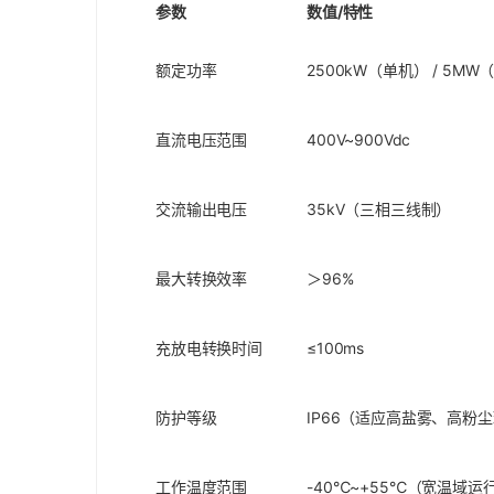
参数
数值/特性
额定功率
2500kW（单机） / 5M
直流电压范围
400V~900Vdc
交流输出电压
35kV（三相三线制）
最大转换效率
＞96%
充放电转换时间
≤100ms
防护等级
IP66（适应高盐雾、高粉
工作温度范围
-40℃~+55℃（宽温域运