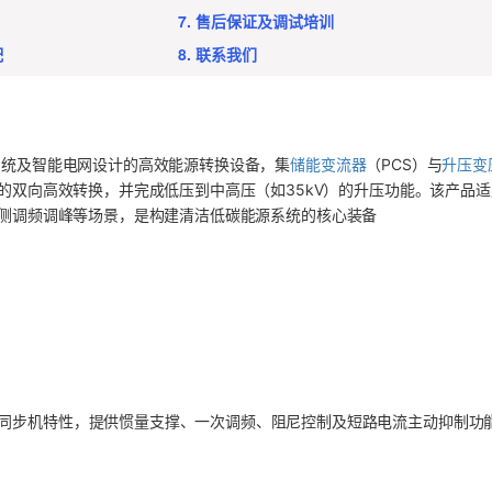
7. 售后保证及调试培训
配
8. 联系我们
系统及智能电网设计的高效能源转换设备，集
储能变流器
（PCS）与
升压变
的双向高效转换，并完成低压到中高压（如35kV）的升压功能。该产品适
侧调频调峰等场景，是构建清洁低碳能源系统的核心装备
同步机特性，提供惯量支撑、一次调频、阻尼控制及短路电流主动抑制功