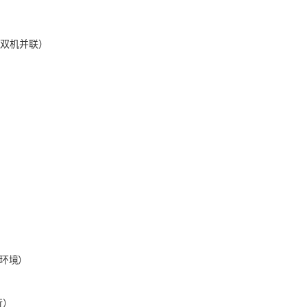
W（双机并联）
尘环境）
行）