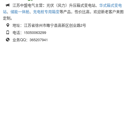
江苏中盟电气主营
：
光伏（风力）升压箱式变电站、
华式箱式变电
站
、
储能一体舱
、
充电桩专用箱变
等产品，性价比高，欢迎新老客户来图
定制。
地址：江苏省徐州市睢宁县高新区创业路2号
电话：15050063299
业务QQ：365207941