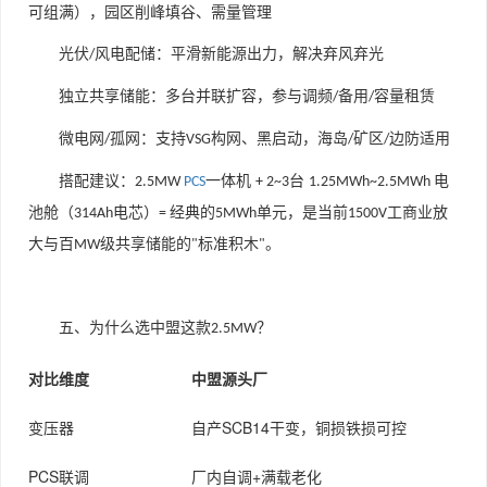
可组满），园区削峰填谷、需量管理
光伏
风电配储：平滑新能源出力，解决弃风弃光
/
独立共享储能：多台并联扩容，参与调频
备用
容量租赁
/
/
微电网
孤网：支持
构网、黑启动，海岛
矿区
边防适用
/
VSG
/
/
搭配建议：
一体机
台
电
2.5MW
PCS
+ 2~3
1.25MWh~2.5MWh
池舱（
电芯）
经典的
单元，是当前
工商业放
314Ah
=
5MWh
1500V
大与百
级共享储能的
标准积木
。
MW
"
"
五、为什么选中盟这款
？
2.5MW
对比维度
中盟源头厂
变压器
自产SCB14干变，铜损铁损可控
PCS联调
厂内自调+满载老化