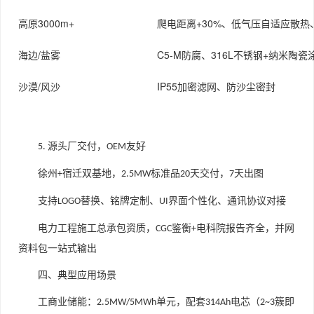
高原3000m+
爬电距离+30%、低气压自适应散热、
海边/盐雾
C5-M防腐、316L不锈钢+纳米陶
沙漠/风沙
IP55加密滤网、防沙尘密封
源头厂交付，
友好
5.
OEM
徐州
宿迁双基地，
标准品
天交付，
天出图
+
2.5MW
20
7
支持
替换、铭牌定制、
界面个性化、通讯协议对接
LOGO
UI
电力工程施工总承包资质，
鉴衡
电科院报告齐全，并网
CGC
+
资料包一站式输出
四、典型应用场景
工商业储能：
单元，配套
电芯（
簇即
2.5MW/5MWh
314Ah
2~3