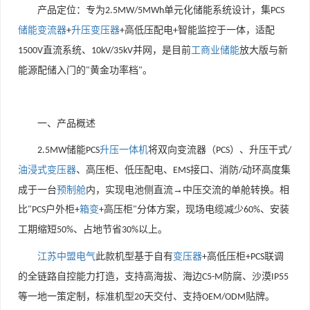
产品定位：专为
单元化储能系统设计，集
2.5MW/5MWh
PCS
储能变流器
升压变压器
高低压配电
智能监控于一体，适配
+
+
+
直流系统、
并网，是目前
工商业储能
放大版与新
1500V
10kV/35kV
能源配储入门的
黄金功率档
。
"
"
一、产品概述
储能
升压一体机
将双向变流器（
）、升压干式
2.5MW
PCS
PCS
/
油浸式变压器
、高压柜、低压配电、
接口、消防
动环高度集
EMS
/
成于一台
预制舱
内，实现电池侧直流→中压交流的单舱转换。相
比
户外柜
箱变
高压柜
分体方案，现场电缆减少
、安装
"PCS
+
+
"
60%
工期缩短
、占地节省
以上。
50%
30%
江苏中盟电气
此款机型基于自有
变压器
高低压柜
联调
+
+PCS
的全链路自控能力打造，支持高海拔、海边
防腐、沙漠
C5-M
IP55
等一地一策定制，标准机型
天交付、支持
贴牌。
20
OEM/ODM