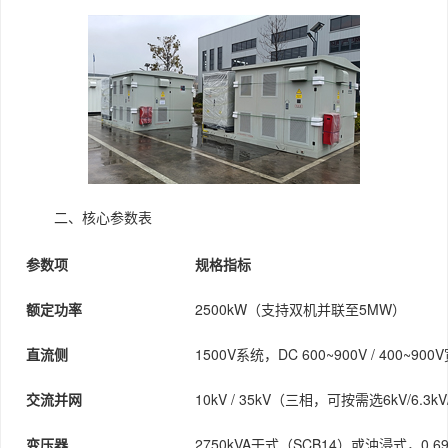
二、核心参数表
参数项
规格指标
额定功率
2500kW（支持双机并联至5MW）
直流侧
1500V系统，DC 600~900V / 400~90
交流并网
10kV / 35kV（三相，可按需选6kV/6.3kV/
变压器
2750kVA干式（SCB14）或油浸式，0.69k