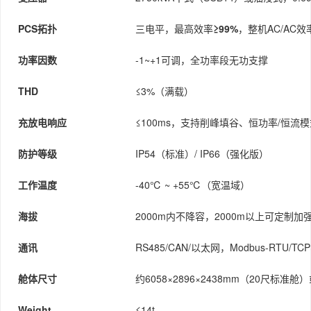
PCS拓扑
三电平，最高效率
≥99%
，整机AC/AC效
功率因数
-1~+1可调，全功率段无功支撑
THD
≤3%（满载）
充放电响应
≤100ms，支持削峰填谷、恒功率/恒流模
防护等级
IP54（标准）/ IP66（强化版）
工作温度
-40℃ ~ +55℃（宽温域）
海拔
2000m内不降容，2000m以上可定制加强
通讯
RS485/CAN/以太网，Modbus-RTU/TCP、
舱体尺寸
约6058×2896×2438mm（20尺标准舱
Weight
≤14t