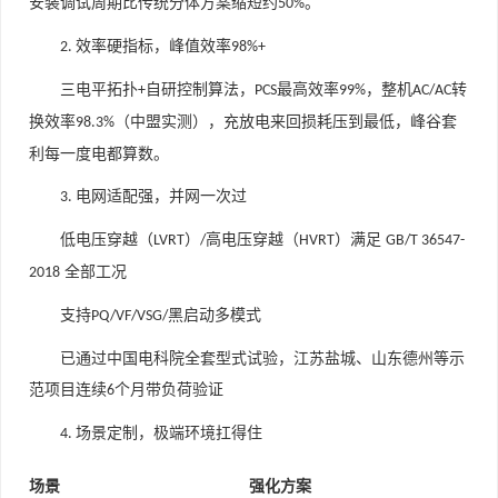
安装调试周期比传统分体方案缩短约
。
50%
效率硬指标，峰值效率
2.
98%+
三电平拓扑
自研控制算法，
最高效率
，整机
转
+
PCS
99%
AC/AC
换效率
（中盟实测），充放电来回损耗压到最低，峰谷套
98.3%
利每一度电都算数。
电网适配强，并网一次过
3.
低电压穿越（
）
高电压穿越（
）满足
LVRT
/
HVRT
GB/T 36547-
全部工况
2018
支持
黑启动多模式
PQ/VF/VSG/
已通过中国电科院全套型式试验，江苏盐城、山东德州等示
范项目连续
个月带负荷验证
6
场景定制，极端环境扛得住
4.
场景
强化方案