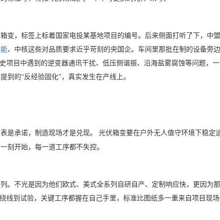
台箱变，标签上标着国家电投某基地项目的编号。后来侧面打听了下，中
华能
、中核这些对品质要求近乎苛刻的央国企。车间里那批在制的设备旁
历史项目中遇到的逆变器通讯干扰、低压侧谐振、沿海盐雾腐蚀等问题，一
提到的“反经验固化”，真实发生在产线上。
数表是承诺，制造现场才是兑现。
光伏箱变要在户外无人值守环境下稳定
那一刻开始，每一道工序都不失控。
前列。不光是因为他们欧式、美式全系列自研自产、定制响应快，更因为
从绕线到试验，关键工序都握在自己手里，标准比图纸多一重来自项目现场