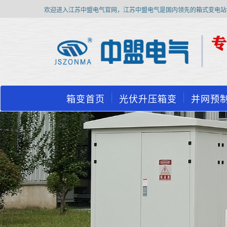
欢迎进入江苏中盟电气官网，江苏中盟电气是国内领先的箱式变电站
箱变首页
光伏升压箱变
并网预