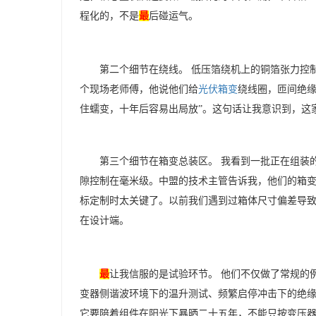
程化的，不是
最
后碰运气。
第二个细节在绕线。
低压箔绕机上的铜箔张力控
个现场老师傅，他说他们给
光伏箱变
绕线圈，匝间绝
住蠕变，十年后容易出局放”。这句话让我意识到，这
第三个细节在箱变总装区。
我看到一批正在组装
隙控制在毫米级。中盟的技术主管告诉我，他们的箱
标定制时太关键了。以前我们遇到过箱体尺寸偏差导
在设计端。
最
让我信服的是试验环节。
他们不仅做了常规的
变器侧谐波环境下的温升测试、频繁启停冲击下的绝缘
它要陪着组件在阳光下暴晒二十五年，不能只按变压器