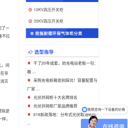
10KV高压开关柜
35KV高压开关柜
问了一
按施耐德环保气体柜分类
缘不扛
选型指导
干了20年成套，劝充电站老板一句：
孔，间
箱 ...
点在非
采购充电桩箱变别踩坑！容量配置与
接消灭
厂家 ...
光伏并网柜十大名牌排名
光伏并网柜厂家品牌推荐
我想咨询一下设备的价格
模拟逆
618新政落地：分布式光伏取消80%
一样，
...