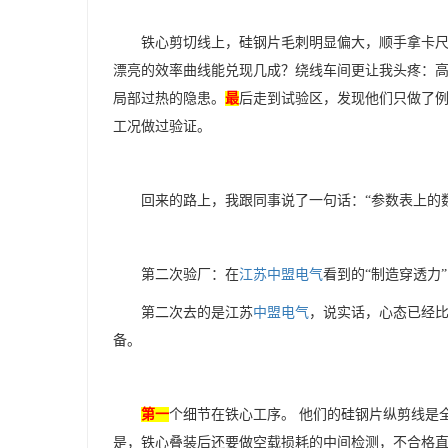
铁心剪切线上，硅钢片毛刺明显偏大，顺手拿卡
漂亮的效率曲线能兑现几成？绕线车间更让我头疼：
局部过热的隐患。
最
后走到试验区，发现他们只做了
工况做过验证。
回来的路上，我跟同事说了一句话：
“参数表上的
第二次验厂：在
江苏中盟电气
看到的
“制造穿透力”
第二次去的是江苏
中盟电气
，说实话，心态已经
备。
第一
个细节在铁心工序。
他们的硅钢片纵剪线是
是，铁心叠装后还要做空载损耗的中间检测，不合格