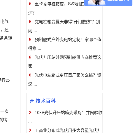
重卡充电桩箱变，SVG到底该补多
少？ ...
充电桩箱变夏天非得“开门散热”？别
盟电气
闹 ...
边，还
条条转
预制舱式户外变电站定制厂家哪个值
得推 ...
光伏升压站并网预制舱供应商推荐这
家
光伏电站箱式变压器厂家怎么挑？资
运行
25
深 ...
技术百科
那一次
10kV光伏升压站箱变采购：并网验收
的考
...
工商业分布式光伏用多大容量光伏升