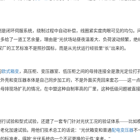
制是闭环伺服系统，绕制过程中自动补偿，线圈紧实度肉眼可见的均匀。
缘多给了一道工艺余量，理由是
“光伏场站昼夜温差大、负荷波动频繁，绝
家厂的工艺标准不是照抄国标，而是从光伏运行经验里“长”出来的。
的
欧式箱变
，高压柜、变压器室、低压柜之间的母排连接全是激光定位打
变外壳和变压器本体是自己同步加工的，不是外面买壳回来套芯
——这一
致母排现场扩孔的情况，在中盟这种自制率高的厂里，这种低级问题被直
例行试验和型式试验，还建了一套专门针对光伏工况的验证体系
——比如
老化加速试验。用他们技术总工的话说：“光伏箱变和普通
配电变压器
不
的标准考，得按‘光伏系统内一个不可更换的元件’来考。”