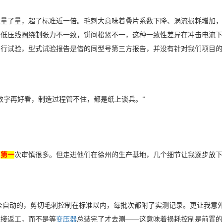
尺量了量，超了标准近一倍。毛刺大意味着叠片系数下降、涡流损耗增加
高低压线圈绕制张力不一致，饼间松紧不一，这种一致性差异在冲击电流
例行试验，型式试验报告是借的同型号第三方报告，并没有针对我们项目
数字再好看，制造过程管不住，都是纸上谈兵。”
比
第一
次审慎很多。但走进他们在徐州的生产基地，几个细节让我逐步放
全自动的，剪切毛刺控制在标准以内，每批次都附了实测记录。更让我意
直接返工，而不是等
变压器
总装完了才去测
——这意味着损耗控制是前置