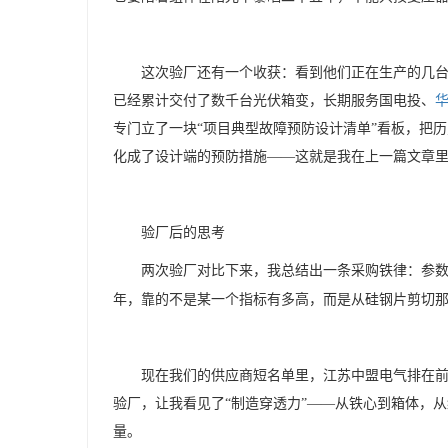
这次验厂还有一个收获：看到他们正在生产的几
已经累计交付了数千台光伏箱变，长期服务国电投、
专门立了一块
“项目典型故障预防设计清单”看板，把
化成了设计端的预防措施——这就是我在上一篇文章里
验厂后的思考
两次验厂对比下来，我总结出一条采购铁律：参
年，靠的不是某一个指标有多高，而是从硅钢片剪切
现在我们的供应商短名单里，江苏中盟电气排在
验厂，让我看见了
“制造穿透力”——从铁心到箱体，
量。