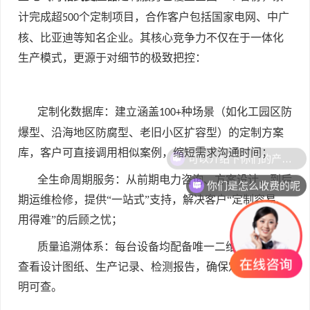
计完成超
个定制项目，合作客户包括国家电网、中广
500
核、比亚迪等知名企业。其核心竞争力不仅在于一体化
生产模式，更源于对细节的极致把控：
定制化数据库：建立涵盖
种场景（如化工园区防
100+
爆型、沿海地区防腐型、老旧小区扩容型）的定制方案
库，客户可直接调用相似案例，缩短需求沟通时间；
全生命周期服务：从前期电力咨询、方案设计，到后
你们是怎么收费的呢
期运维检修，提供“一站式”支持，解决客户“定制容易、
用得难”的后顾之忧；
质量追溯体系：每台设备均配备唯一二维码，扫码可
查看设计图纸、生产记录、检测报告，确保定制过程透
明可查。