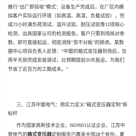
推行“出厂即验收”模式：设备生产完成后，在厂区内模
拟客户实际运行环境（如高温、高湿、负载试验），完
成
小时满负荷测试、温升试验、耐压试验等
项核心
72
12
检测，出具国家认可的检测报告。客户只需到场核对参
数，即可直接起运，彻底消除“货不对板”的顾虑。某数
据中心项目负责人反馈：“中盟的箱式变压器到场后，仅
用半天就完成安装调试，比预期提前
天投运，为我们
20
节省了近百万的工期成本。”
三、江苏中盟电气：用实力定义“箱式变压器定制”新
标杆
作为国家高新技术企业、
认证企业，江苏中
ISO9001
盟电气的
箱式变压器
定制服务已覆盖全国
个省份，累
28