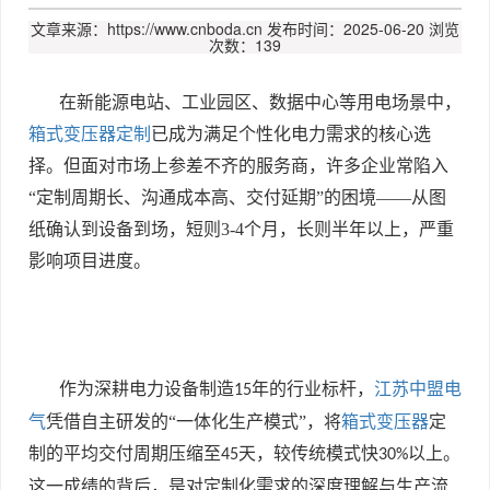
文章来源：https://www.cnboda.cn
发布时间：2025-06-20
浏览
次数：139
在新能源电站、工业园区、数据中心等用电场景中，
箱式变压器定制
已成为满足个性化电力需求的核心选
择。但面对市场上参差不齐的服务商，许多企业常陷入
“定制周期长、沟通成本高、交付延期”的困境——从图
纸确认到设备到场，短则
3-4
个月，长则半年以上，严重
影响项目进度。
作为深耕电力设备制造
年的行业标杆，
江苏中盟电
15
气
凭借自主研发的“一体化生产模式”，将
箱式变压器
定
制的平均交付周期压缩至
天，较传统模式快
以上。
45
30%
这一成绩的背后，是对定制化需求的深度理解与生产流