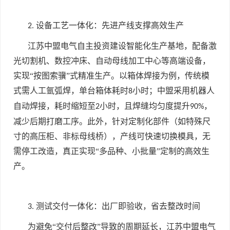
设备工艺一体化：先进产线支撑高效生产
2.
江苏中盟电气自主投资建设智能化生产基地，配备激
光切割机、数控冲床、自动母线加工中心等高端设备，
实现“按图索骥”式精准生产。以箱体焊接为例，传统模
式需人工氩弧焊，单台箱体耗时
小时；中盟采用机器人
8
自动焊接，耗时缩短至
小时，且焊缝均匀度提升
，
2
90%
减少后期打磨工序。此外，针对定制化部件（如特殊尺
寸的高压柜、非标母线桥），产线可快速切换模具，无
需停工改造，真正实现“多品种、小批量”定制的高效生
产。
测试交付一体化：出厂即验收，省去整改时间
3.
为避免“交付后整改”导致的周期延长，江苏中盟电气