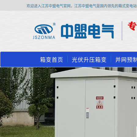
欢迎进入江苏中盟电气官网，江苏中盟电气是国内领先的箱式变电站
箱变首页
光伏升压箱变
并网预