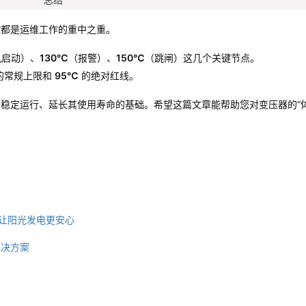
控都是运维工作的重中之重。
机启动）、
130℃
（报警）、
150℃
（跳闸）这几个关键节点。
的常规上限和
95℃
的绝对红线。
全
稳定运行、延长其使用寿命的基础。希望这篇文章能帮助您对变压器的“体
，让阳光发电更安心
解决方案