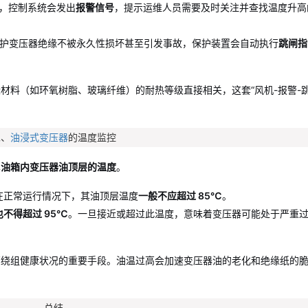
，控制系统会发出
报警信号
，提示运维人员需要及时关注并查找温度升高
护变压器绝缘不被永久性损坏甚至引发事故，保护装置会自动执行
跳闸指
材料（如环氧树脂、玻璃纤维）的耐热等级直接相关，这套“风机-报警-跳
二、
油浸式变压器
的温度监控
其
油箱内变压器油顶层的温度
。
在正常运行情况下，其油顶层温度
一般不应超过 85℃
。
也不得超过 95℃
。一旦接近或超过此温度，意味着变压器可能处于严重
部绕组健康状况的重要手段。油温过高会加速变压器油的老化和绝缘纸的
总结