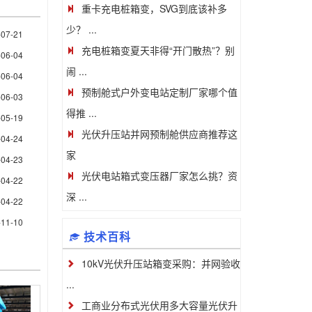
重卡充电桩箱变，SVG到底该补多
少？ ...
-07-21
充电桩箱变夏天非得“开门散热”？别
-06-04
闹 ...
-06-04
预制舱式户外变电站定制厂家哪个值
-06-03
得推 ...
-05-19
光伏升压站并网预制舱供应商推荐这
-04-24
家
-04-23
光伏电站箱式变压器厂家怎么挑？资
-04-22
深 ...
-04-22
-11-10
技术百科
10kV光伏升压站箱变采购：并网验收
...
工商业分布式光伏用多大容量光伏升