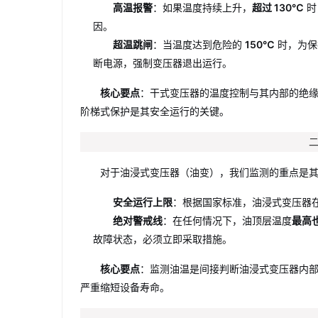
高温报警
：如果温度持续上升，
超过 130℃
时
因。
超温跳闸
：当温度达到危险的
150℃
时，为保
断电源，强制变压器退出运行。
核心要点
：干式变压器的温度控制与其内部的绝缘
阶梯式保护是其安全运行的关键。
对于油浸式变压器（油变），我们监测的重点是
安全运行上限
：根据国家标准，油浸式变压器
绝对警戒线
：在任何情况下，油顶层温度
最高
故障状态，必须立即采取措施。
核心要点
：监测油温是间接判断油浸式变压器内
严重缩短设备寿命。