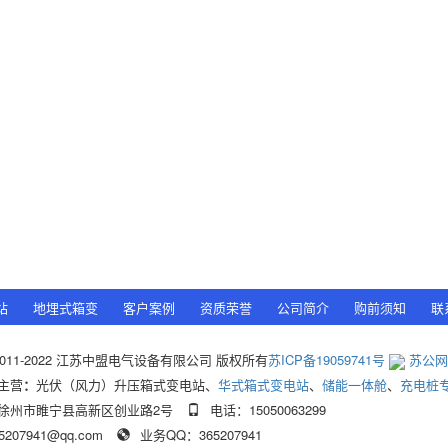
站
地埋式箱变
客户案例
资质荣誉
公司简介
购前须知
联
 © 2011-2022 江苏中盟电气设备有限公司 版权所有
苏ICP备19059741号
苏公网安
主营
：
光伏（风力）升压箱式变电站、
华式箱式变电站
、
储能一体舱
、
充电桩
徐州市睢宁县高新区创业路2号
电话：15050063299
07941@qq.com
业务QQ：365207941