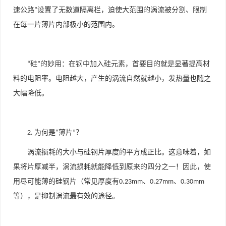
速公路
设置了无数道隔离栏，迫使大范围的涡流被分割、限制
”
在每一片薄片内部极小的范围内。
硅
的妙用：在钢中加入硅元素，首要目的就是显著提高材
“
”
料的电阻率。电阻越大，产生的涡流自然就越小，发热量也随之
大幅降低。
为何是
薄片
？
2.
“
”
涡流损耗的大小与硅钢片厚度的平方成正比。这意味着，如
果将片厚减半，涡流损耗就能降低到原来的四分之一！因此，使
用尽可能薄的硅钢片（常见厚度有
、
、
0.23mm
0.27mm
0.30mm
等），是抑制涡流最有效的途径。