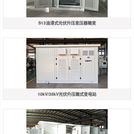
S13油浸式光伏升压变压器箱变
10kV/35kV光伏升压箱式变电站