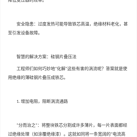
降低变压器的效率。
安全隐患：过度发热可能导致铁芯高温，绝缘材料老化，甚
至引发设备故障。
智慧的解决方案：硅钢片叠压法
工程师们如何巧妙地
化解
这些有害的涡流呢？答案就是使
“
”
用绝缘的薄硅钢片叠压成铁芯。
增加电阻，阻断涡流通路
1.
分而治之
：将整块铁芯分割成许多薄片，每一片表面都经
“
”
过绝缘处理（如涂覆绝缘漆）。这就如同将一条宽阔的
电流高
“