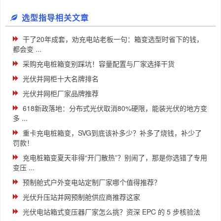
选型指导相关文章
干了20年成套，劝充电站老板一句：箱变选型时省下的钱，
都会变 ...
采购充电桩箱变别踩坑！容量配置与厂家选择干货
光伏并网柜十大名牌排名
光伏并网柜厂家品牌推荐
618新政落地：分布式光伏取消80%硬限，能装光伏的地方变
多 ...
重卡充电桩箱变，SVG到底该补多少？补多了烧钱，补少了
罚款！
充电桩箱变夏天非得“开门散热”？别闹了，那是你选错了专用
变压 ...
预制舱式户外变电站定制厂家哪个值得推荐？
光伏升压站并网预制舱供应商推荐这家
光伏电站箱式变压器厂家怎么挑？资深 EPC 的 5 步核验法