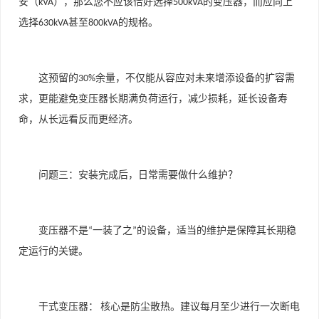
安（
），那么您不应该恰好选择
的变压器，而应向上
kVA
500kVA
选择
甚至
的规格。
630kVA
800kVA
这预留的
余量，不仅能从容应对未来增添设备的扩容需
30%
求，更能避免变压器长期满负荷运行，减少损耗，延长设备寿
命，从长远看反而更经济。
问题三：安装完成后，日常需要做什么维护？
变压器不是
一装了之
的设备，适当的维护是保障其长期稳
“
”
定运行的关键。
干式变压器：
核心是防尘散热。建议每月至少进行一次断电