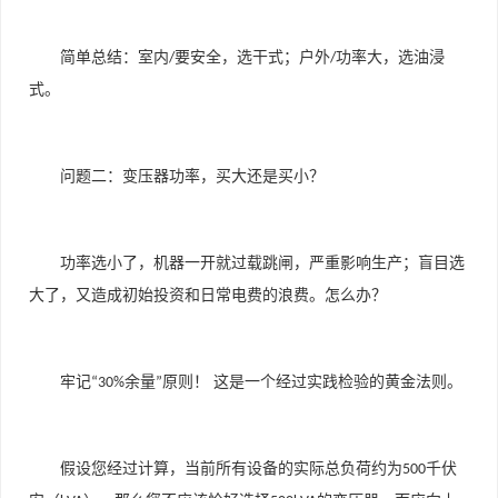
简单总结：室内
要安全，选干式；户外
功率大，选油浸
/
/
式。
问题二：变压器功率，买大还是买小？
功率选小了，机器一开就过载跳闸，严重影响生产；盲目选
大了，又造成初始投资和日常电费的浪费。怎么办？
牢记
余量
原则！ 这是一个经过实践检验的黄金法则。
“30%
”
假设您经过计算，当前所有设备的实际总负荷约为
千伏
500