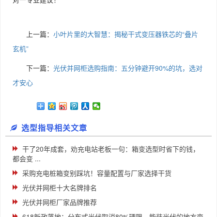
对一专业建议！
上一篇：
小叶片里的大智慧：揭秘干式变压器铁芯的“叠片
玄机”
下一篇：
光伏并网柜选购指南：五分钟避开90%的坑，选对
才安心
选型指导相关文章
干了20年成套，劝充电站老板一句：箱变选型时省下的钱，
都会变 ...
采购充电桩箱变别踩坑！容量配置与厂家选择干货
光伏并网柜十大名牌排名
光伏并网柜厂家品牌推荐
618新政落地：分布式光伏取消80%硬限，能装光伏的地方变