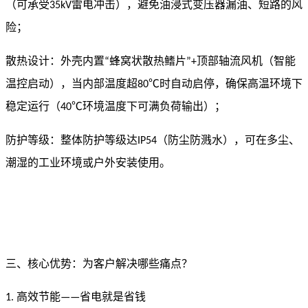
（可承受
雷电冲击），避免油浸式变压器漏油、短路的风
35kV
险；
散热设计：外壳内置
蜂窝状散热鳍片
顶部轴流风机（智能
“
”+
温控启动），当内部温度超
时自动启停，确保高温环境下
80℃
稳定运行（
环境温度下可满负荷输出）；
40℃
防护等级：整体防护等级达
（防尘防溅水），可在多尘、
IP54
潮湿的工业环境或户外安装使用。
三、核心优势：为客户解决哪些痛点？
高效节能
省电就是省钱
1.
——