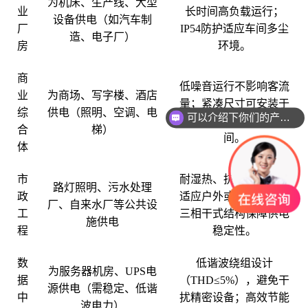
为机床、生产线、大型
业
长时间高负载运行；
设备供电（如汽车制
厂
IP54防护适应车间多尘
造、电子厂）
房
环境。
商
低噪音运行不影响客流
业
为商场、写字楼、酒店
量；紧凑尺寸可安装于
综
供电（照明、空调、电
可以介绍下你们的产品么
地下
配电房
，节省空
合
梯）
间。
体
市
耐湿热、抗腐蚀设计，
路灯照明、污水处理
政
适应户外或潮湿环境；
厂、自来水厂等公共设
工
三相干式结构保障供电
施供电
程
稳定性。
数
低谐波绕组设计
为服务器机房、UPS电
据
（THD≤5%），避免干
源供电（需稳定、低谐
中
扰精密设备；高效节能
波电力）