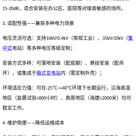
，适合安装在办公区、医院等对噪音敏感的场所。
15-20dB
适配性强
兼容多种电力场景
3.
——
电压灵活可选：支持
（常规工业）、
（
集
10kV/0.4kV
35kV/10kV
中式
电站）等多种电压等级定制；
安装方式多样：可落地安装（配底脚）、悬挂安装（配吊
环），或集成于
箱式变电站
内（需定制外壳）；
环境适应力强：可在
环境下长期运行，沿海高湿
-25℃~+40℃
地区（盐雾试验
小时）、高原地区（海拔
米）均可
≥800
≤2000
稳定工作。
维护简便
降低运维成本
4.
——