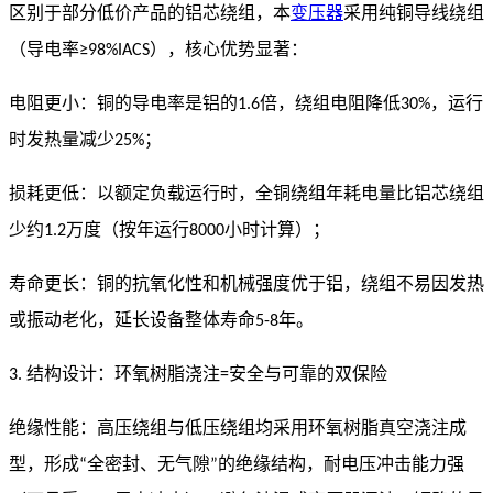
区别于部分低价产品的铝芯绕组，本
变压器
采用纯铜导线绕组
（导电率
），核心优势显著：
≥98%IACS
电阻更小：铜的导电率是铝的
倍，绕组电阻降低
，运行
1.6
30%
时发热量减少
；
25%
损耗更低：以额定负载运行时，全铜绕组年耗电量比铝芯绕组
少约
万度（按年运行
小时计算）；
1.2
8000
寿命更长：铜的抗氧化性和机械强度优于铝，绕组不易因发热
或振动老化，延长设备整体寿命
年。
5-8
结构设计：环氧树脂浇注
安全与可靠的双保险
3.
=
绝缘性能：高压绕组与低压绕组均采用环氧树脂真空浇注成
型，形成
全密封、无气隙
的绝缘结构，耐电压冲击能力强
“
”