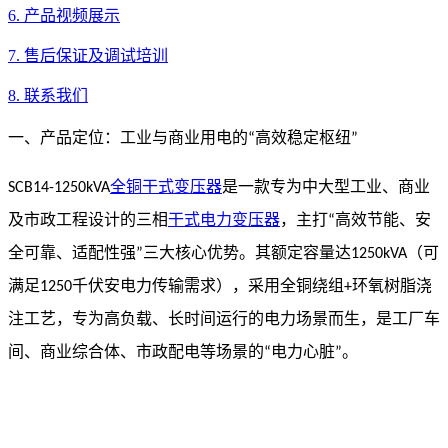
6. 产品视频展示
7. 售后保证及调试培训
8. 联系我们
一、产品定位：工业与商业用电的
高效稳定枢纽
“
”
全铜干式变压器
是一款专为中大型工业、商业
SCB14-1250kVA
及市政工程设计的三相
干式电力变压器
，主打
高效节能、安
“
全可靠、适配性强
三大核心优势。其额定容量达
（可
”
1250kVA
满足
千伏安电力传输需求），采用全铜绕组
环氧树脂浇
1250
+
注工艺，专为高负载、长时间运行的电力场景而生，是工厂车
间、商业综合体、市政配电等场景的
电力心脏
。
“
”