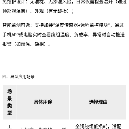
免维护设计：无油枕、无渗漏风险，日常仅需检查温升（通过
顶部观温窗）、外观（有无破损）；
智能监测可选：支持加装
温度传感器
远程监控模块
，通过
“
+
”
手机
或电脑实时查看绕组温度、负载率，异常时自动推送
APP
报警（如超温、缺相）。
四、典型应用场景
场
景
具体用途
选择理由
类
型
工
全铜绕组低损耗，适配