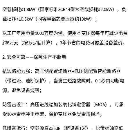
空载损耗
（国家标准
型为空载损耗
），负
≤1.8kW
SCB14
≤2.0kW
载损耗
（同容量铝芯变压器约
）；
≤10.5kW
13kW
以工厂年用电量
万度为例，使用本变压器每年可减少电费
1000
约
万元（按
元
度计算），
年节省的电费可覆盖设备差价。
8
1
/
3
安全可靠
保障生产不断电
2.
——
抗短路能力强：高压侧配置熔断器
低压侧配置智能断路器
+
（带过流、速断保护），当发生短路故障时，
秒内切断电
0.1
源，避免设备烧毁；
防雷击设计：高压进线端加装氧化锌避雷器（
），可承
MOA
受
雷电冲击电流，保护变压器免受雷击损坏；
10kA
低噪音运行：空载噪音
（距设备
米），比传统油变低
≤55dB
1