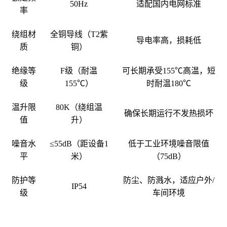
50Hz
适配国内电网标准
率
绕组材
全铜导线（T2紫
导电率高，损耗低
质
铜）
绝缘等
F级（耐温
可长期承受155℃高温，短
级
155℃）
时耐温180℃
温升限
80K（绕组温
确保长期运行不发热损坏
值
升）
噪音水
≤55dB（距设备1
低于工业环境噪音限值
平
米）
（75dB）
防护等
防尘、防溅水，适应户外/
IP54
级
车间环境