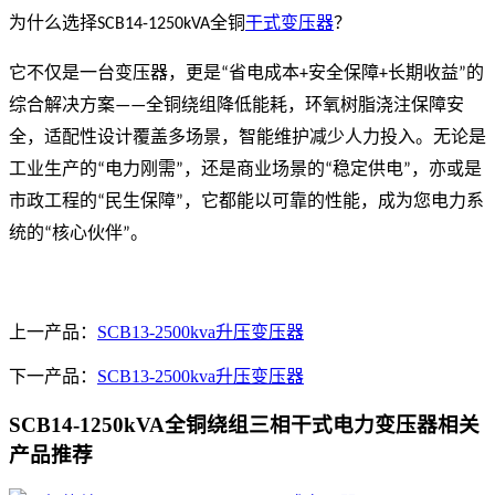
为什么选择
全铜
干式变压器
？
SCB14-1250kVA
它不仅是一台变压器，更是
省电成本
安全保障
长期收益
的
“
+
+
”
综合解决方案
全铜绕组降低能耗，环氧树脂浇注保障安
——
全，适配性设计覆盖多场景，智能维护减少人力投入。无论是
工业生产的
电力刚需
，还是商业场景的
稳定供电
，亦或是
“
”
“
”
市政工程的
民生保障
，它都能以可靠的性能，成为您电力系
“
”
统的
核心伙伴
。
“
”
上一产品：
SCB13-2500kva升压变压器
下一产品：
SCB13-2500kva升压变压器
SCB14-1250kVA全铜绕组三相干式电力变压器相关
产品推荐