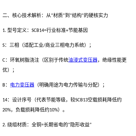
二、核心技术解析：从
材质
到
结构
的硬核实力
“
”
“
”
型号定义：
行业标准
节能基因
1.
SCB14=
+
：三相（适配工业
商业三相电力系统）；
S
/
：环氧树脂浇注（区别于传统
油浸式变压器
，绝缘性能更
C
优）；
：
电力变压器
（明确用途为电力传输与分配）；
B
：设计序号（代表节能等级，较
空载损耗降低约
14
SCB13
，负载损耗降低约
）。
20%
10%
绕组材质：全铜
长期省电的
隐形收益
2.
=
“
”