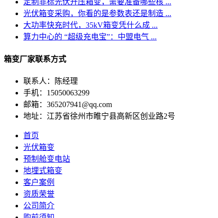
定制非标光伏升压箱变，需要准备哪些核 ...
光伏箱变采购，你看的是参数表还是制造 ...
大功率快充时代，35kV箱变凭什么成 ...
算力中心的 “超级充电宝”：中盟电气 ...
箱变厂家联系方式
联系人：陈经理
手机：15050063299
邮箱：365207941@qq.com
地址：江苏省徐州市睢宁县高新区创业路2号
首页
光伏箱变
预制舱变电站
地埋式箱变
客户案例
资质荣誉
公司简介
购前须知