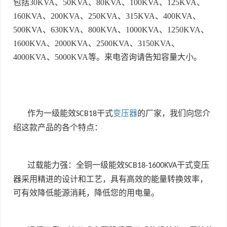
包括
30KVA
、
50KVA
、
80KVA
、
100KVA
、
125KVA
、
160KVA
、
200KVA
、
250KVA
、
315KVA
、
400KVA
、
500KVA
、
630KVA
、
800KVA
、
1000KVA
、
1250KVA
、
1600KVA
、
2000KVA
、
2500KVA
、
3150KVA
、
4000KVA
、
5000KVA
等。来电咨询请告知容量大小。
作为一级能效
干式
变压器
的厂家，我们向您介
SCB18
绍这款产品的各个特点：
过载能力强：全铜一级能效
干式变压
SCB18-1600KVA
器采用精进的设计和工艺，具有高效的能量转换效率，
可有效降低能源消耗，降低您的用电量。