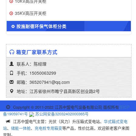
10KV高压开关柜
35KV高压开关柜
按施耐德环保气体柜分类
箱变厂家联系方式
联系人：陈经理
手机：15050063299
邮箱：365207941@qq.com
地址：江苏省徐州市睢宁县高新区创业路2号
Copyright © 2011-2022 江苏中盟电气设备有限公司 版权所有
苏ICP
备19059741号
苏公网安备32032402000365号
江苏中盟电气主营
：
光伏（风力）升压箱式变电站、
华式箱式变电
站
、
储能一体舱
、
充电桩专用箱变
等产品，性价比高，欢迎新老客户来图
定制。