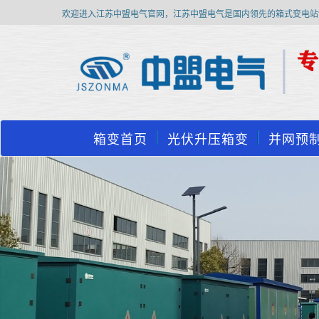
欢迎进入江苏中盟电气官网，江苏中盟电气是国内领先的箱式变电站
箱变首页
光伏升压箱变
并网预