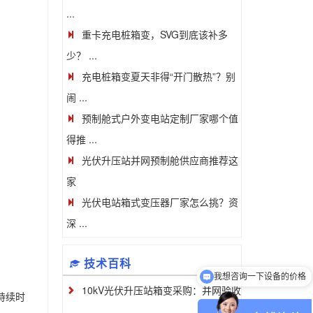
...
重卡充电桩箱变，SVG到底该补多
少？ ...
充电桩箱变夏天非得“开门散热”？别
闹 ...
预制舱式户外变电站定制厂家哪个值
得推 ...
光伏升压站并网预制舱供应商推荐这
家
光伏电站箱式变压器厂家怎么挑？资
深 ...
我想咨询一下设备的价格
技术百科
如何获取设备的价格？
10kV光伏升压站箱变采购：并网验收
持续时
...