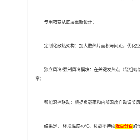
专用箱变从底层重新设计：
定制化散热架构：加大散热片面积与间距，优化
独立风冷
强制风冷模块：在关键发热点（绕组端
/
窜；
智能温控联动：根据负载率和内部温度自动调节
结果是：
环境温度
℃、负载率持续
的
40
近百分百