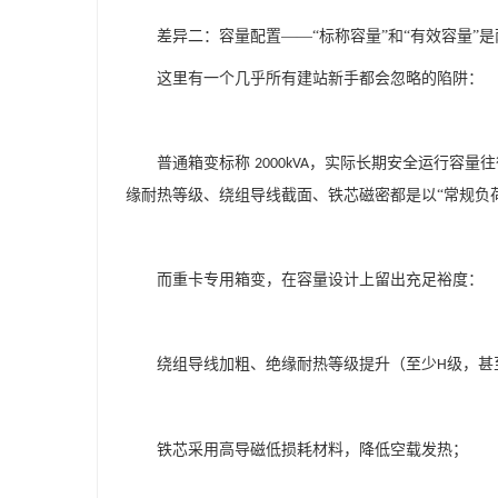
差异二：容量配置
——“标称容量”和“有效容量”
这里有一个几乎所有建站新手都会忽略的陷阱：
普通箱变标称
，实际长期安全运行容量往
2000kVA
缘耐热等级、绕组导线截面、铁芯磁密都是以“常规负
而重卡专用箱变，在容量设计上留出充足裕度：
绕组导线加粗、绝缘耐热等级提升（至少
级，甚
H
铁芯采用高导磁低损耗材料，降低空载发热；