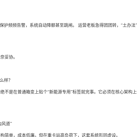
度保护频频告警，系统自动降额甚至跳闸。 运营老板急得团团转，“土办法
无奈妥协。
么样？
，绝不是在普通箱变上贴个
“新能源专用”标签就完事。它必须在核心架构
构风道”
结构简单，成本低廉。但在重卡站高负荷下，这套系统形同虚设。