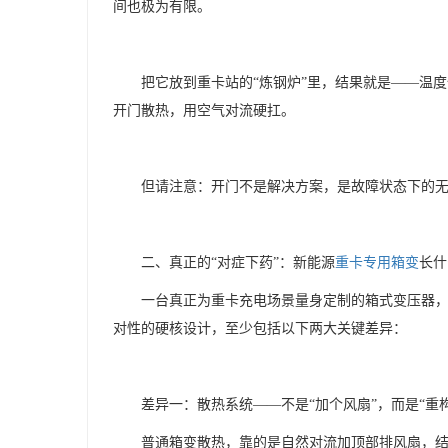
间也极为有限。
把它放到重卡站的
“炼钢炉”里，结果就是——温
开门散热，用空气对流硬扛。
但请注意：开门不是解决方案，是故障状态下的
二、真正的
“对症下药”：新能源
重卡专用箱变
长什
一台真正为重卡充电场景量身定制的箱式变压器
对性的硬核设计，至少包括以下两大关键差异：
差异一：散热系统
——不是“加个风扇”，而是“重
普通箱变散热，靠的是自然对流加顶部排风扇，