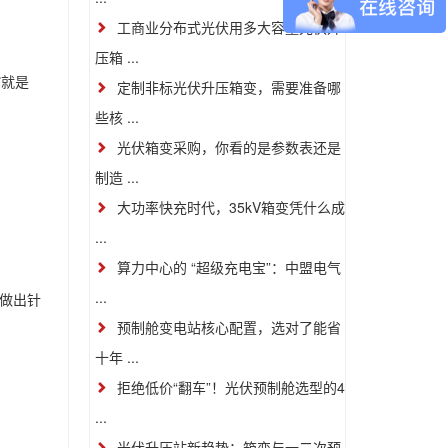
工商业分布式光伏用多大容量光伏升
压箱 ...
”就是
定制非标光伏升压箱变，需要准备哪
些核 ...
光伏箱变采购，你看的是参数表还是
制造 ...
大功率快充时代，35kV箱变凭什么成
...
算力中心的 “超级充电宝”：中盟电气
...
上做出针
预制舱变电站核心配置，选对了能省
十年 ...
拒绝低价“翻车”！光伏预制舱选型的4
...
光伏升压站新趋势：箱变与一二次预