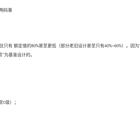
是两码事
往只有 额定值的
甚至更低（部分老旧设计甚至只有
）。因为
80%
40%~60%
荷”为基准设计的。
至
级）；
C