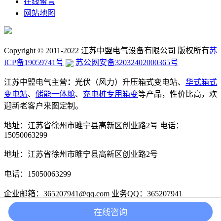
在线留言
网站地图
Copyright © 2011-2022 江苏中盟电气设备有限公司 版权所有
苏
ICP备19059741号
苏公网安备32032402000365号
江苏中盟电气主营
：
光伏（风力）升压箱式变电站、
华式箱式
变电站
、
储能一体舱
、
充电桩专用箱变
等产品，性价比高，欢
迎新老客户来图定制。
地址：江苏省徐州市睢宁县高新区创业路2号
电话：
15050063299
地址：江苏省徐州市睢宁县高新区创业路2号
电话：15050063299
企业邮箱：365207941@qq.com
业务QQ：365207941
在线咨询
业务QQ：365207941