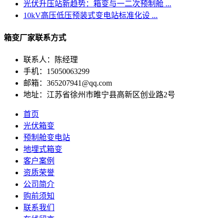
光伏升压站新趋势：箱变与一二次预制舱 ...
10kV高压低压预装式变电站标准化设 ...
箱变厂家联系方式
联系人：陈经理
手机：15050063299
邮箱：365207941@qq.com
地址：江苏省徐州市睢宁县高新区创业路2号
首页
光伏箱变
预制舱变电站
地埋式箱变
客户案例
资质荣誉
公司简介
购前须知
联系我们