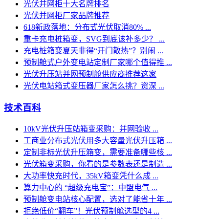
光伏并网柜十大名牌排名
光伏并网柜厂家品牌推荐
618新政落地：分布式光伏取消80% ...
重卡充电桩箱变，SVG到底该补多少？ ...
充电桩箱变夏天非得“开门散热”？别闹 ...
预制舱式户外变电站定制厂家哪个值得推 ...
光伏升压站并网预制舱供应商推荐这家
光伏电站箱式变压器厂家怎么挑？资深 ...
技术百科
10kV光伏升压站箱变采购：并网验收 ...
工商业分布式光伏用多大容量光伏升压箱 ...
定制非标光伏升压箱变，需要准备哪些核 ...
光伏箱变采购，你看的是参数表还是制造 ...
大功率快充时代，35kV箱变凭什么成 ...
算力中心的 “超级充电宝”：中盟电气 ...
预制舱变电站核心配置，选对了能省十年 ...
拒绝低价“翻车”！光伏预制舱选型的4 ...