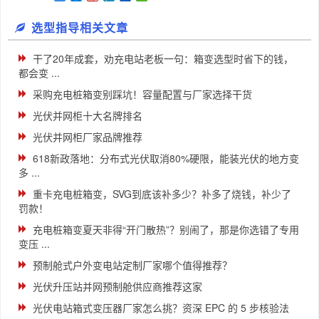
选型指导相关文章
干了20年成套，劝充电站老板一句：箱变选型时省下的钱，
都会变 ...
采购充电桩箱变别踩坑！容量配置与厂家选择干货
光伏并网柜十大名牌排名
光伏并网柜厂家品牌推荐
618新政落地：分布式光伏取消80%硬限，能装光伏的地方变
多 ...
重卡充电桩箱变，SVG到底该补多少？补多了烧钱，补少了
罚款！
充电桩箱变夏天非得“开门散热”？别闹了，那是你选错了专用
变压 ...
预制舱式户外变电站定制厂家哪个值得推荐？
光伏升压站并网预制舱供应商推荐这家
光伏电站箱式变压器厂家怎么挑？资深 EPC 的 5 步核验法