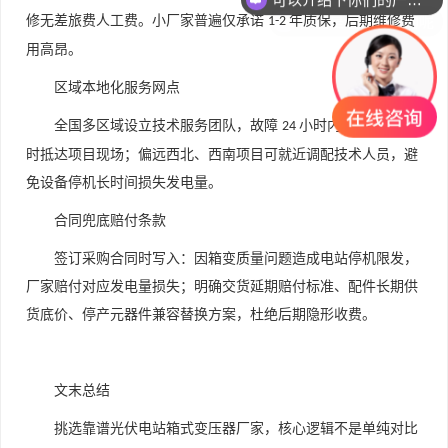
你们是怎么收费的呢
修无差旅费人工费。小厂家普遍仅承诺
年质保，后期维修费
1-2
用高昂。
区域本地化服务网点
全国多区域设立技术服务团队，故障
小时内响应，
小
24
48
时抵达项目现场；偏远西北、西南项目可就近调配技术人员，避
免设备停机长时间损失发电量。
合同兜底赔付条款
签订采购合同时写入：因箱变质量问题造成电站停机限发，
厂家赔付对应发电量损失；明确交货延期赔付标准、配件长期供
货底价、停产元器件兼容替换方案，杜绝后期隐形收费。
文末总结
挑选靠谱光伏电站箱式变压器厂家，核心逻辑不是单纯对比