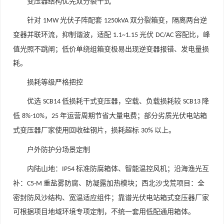
变压器结构优先双分裂干式
针对
光伏子阵配套
双分裂箱变，隔离两台逆
1MW
1250kVA
变器并联环流，抑制谐波，适配
光伏
容配比，峰
1.1~1.15
DC/AC
值光照不跳闸；低价单绕组箱变极易出现逆变器报错、发电量损
耗。
损耗等级严格把控
优选
低损耗干式变压器，空载、负载损耗较
降
SCB14
SCB13
低
，
年运营周期节省大量电费；部分劣质光伏电站箱
8%-10%
25
式变压器厂家使用回收硅钢片，损耗超标
以上。
30%
户外防护分场景定制
内陆山地：
标准防腐箱体、智能温控风机；沿海渔光互
IP54
补：
重盐雾防腐、防凝露加热模块；西北沙戈荒项目：全
C5-M
密封防风沙结构、宽温适应组件；靠谱光伏电站箱式变压器厂家
可根据项目地域环境专项定制，不统一套用低配通用箱体。