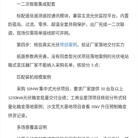
一二次智能集成配套
标配遥信遥测遥控通讯模块，兼容主流光伏监控平台，内置
防孤岛、过流、零序、超温全套并网保护，出厂完成一二次联
调，现场仅需简单接线即可并网。
第四步：核验真实光伏
项目案例
，验证厂家落地交付实力
纸面参数再完善，没有同类型光伏项目落地案例的光伏电站
箱式变压器厂家不能纳入采购名单，核验分
点：
3
匹配装机规模案例
采购
集中式光伏项目，要求厂家提供
台及以上
10MW
10
光伏箱变批量交付业绩；工商业屋顶项目核验分布式轻
1250kVA
量化箱变落地案例；沙戈荒大基地项目查看
升压预制箱变
35kV
供货记录。
多场景覆盖证明