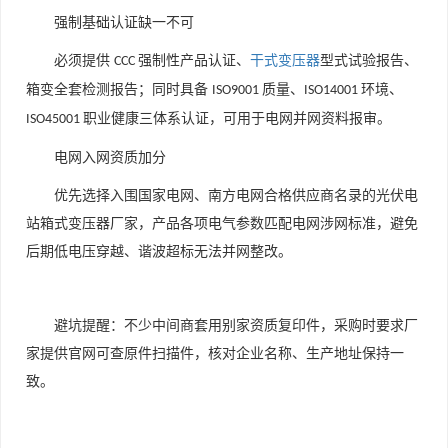
强制基础认证缺一不可
必须提供
强制性产品认证、
干式变压器
型式试验报告、
CCC
箱变全套检测报告；同时具备
质量、
环境、
ISO9001
ISO14001
职业健康三体系认证，可用于电网并网资料报审。
ISO45001
电网入网资质加分
优先选择入围国家电网、南方电网合格供应商名录的光伏电
站箱式变压器厂家，产品各项电气参数匹配电网涉网标准，避免
后期低电压穿越、谐波超标无法并网整改。
避坑提醒：不少中间商套用别家资质复印件，采购时要求厂
家提供官网可查原件扫描件，核对企业名称、生产地址保持一
致。