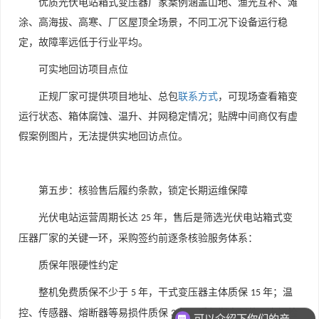
优质光伏电站箱式变压器厂家案例涵盖山地、渔光互补、滩
涂、高海拔、高寒、厂区屋顶全场景，不同工况下设备运行稳
定，故障率远低于行业平均。
可实地回访项目点位
正规厂家可提供项目地址、总包
联系方式
，可现场查看箱变
运行状态、箱体腐蚀、温升、并网稳定情况；贴牌中间商仅有虚
假案例图片，无法提供实地回访点位。
第五步：核验售后履约条款，锁定长期运维保障
光伏电站运营周期长达
年，售后是筛选光伏电站箱式变
25
压器厂家的关键一环，采购签约前逐条核验服务体系：
质保年限硬性约定
可以介绍下你们的产品么
整机免费质保不少于
年，干式变压器主体质保
年；温
5
15
控、传感器、熔断器等易损件质保
年，质保期内配件、上门检
3