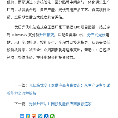
低价，而是通过
步核验法，区分贴牌中间商与一体化源头生产
5
厂商，从资质合规、自产产能、光伏专用产品工艺、真实项目业
绩、全周期售后五大维度综合评估。
优质光伏电站箱式变压器厂家可根据
项目图纸一站式定
EPC
制
双分裂
升压箱变
，适配各类集中式、
分布式光伏
电
10kV/35kV
站，出厂全项检测、按期交付、全程并网技术指导，从源头降低
设备故障率，减少全生命周期损耗与运维支出，帮助
总包控
EPC
制项目整体造价，提升电站长期投资收益。
上一篇：
光伏箱式变压器供应商考察要点：从生产设备到试
验能力全流程拆解
下一篇：
光伏升压站并网预制舱供应商推荐这家