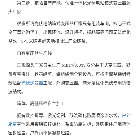
第二步：核验自产产能，认准一体化光伏电站箱式变压器源
头厂家
很多所谓光伏电站箱式变压器厂家只有组装车间，核心干式
变压器外购代工，出现环流、温升超标、损耗高等问题无法优化
整改，
采购务必实地核验生产全链条：
EPC
自有变压器生产线
正规源头厂家自主生产
双分裂干式变压器，配
SCB14/SCB13
备真空浇注、铁芯纵剪、绕组绕制全套设备，可按需调整绕组参
数适配
光伏逆变器
工况；外购变压器厂商无法优化光伏专用抗谐
波结构。
箱体、高低压柜自主加工
拥有数控折弯、激光切割、酸洗磷化防腐喷涂流水线，
户外
箱变
壳体采用镀铝镁锌板材，盐雾防腐达标；外购柜体厂商箱体
密封性差，户外雨季易凝露短路。