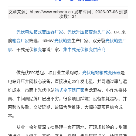
文章来源：https://www.cnboda.cn
发布时间：2026-07-06
浏览
次数：34
光伏电站箱式变压器厂家
、
光伏升压箱变源头厂家
、
采
EPC
购
箱变厂家
筛选、
光伏箱变
生产厂家、双分裂
光伏箱变厂
10MW
家
、干式光伏
箱变
靠谱厂家、
集中式
光伏箱变供应商
做光伏
总包、项目业主采购时，
光伏电站箱式变压器
是
EPC
电站升压并网核心设备，直接决定
年发电量、并网通过率与运
25
维成本。市面上光伏电站
箱式变压器厂家
鱼龙混杂，小作坊拼装
商、中间商贴牌厂层出不穷，很多项目踩坑：设备损耗超标、并
网验收失败、交货延期、故障售后推诿，大幅拉高项目综合成
本。
从业十余年资深
整理一套可落地、可现场核验的
步筛
EPC
5