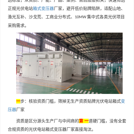
选标准，从资质、产能、产品、案例、售后层层把关，快速筛选
正规光伏电站
箱式变压器
厂家，避开低价贴牌陷阱，适配山地、
渔光互补、沙戈荒、工商业分布式、
集中式各类光伏项目
10MW
采购需求。
一
步：核验资质门槛，筛掉无生产资质贴牌光伏电站箱式
变
压器
厂家
资质是区分源头生产厂与中间商的
第 一
道硬门槛，没有全套
合规资质的光伏电站箱式变压器厂家直接淘汰。