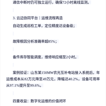
通信中断时仍可独立运行，确保
72
小时离线监测。
3.
云边协同平台｜运维流程再造
自动生成巡检工单，定位精度达设备级；
故障根因分析准确率超
85%
；
备件库存智能调度，维修响应缩至
2
小时。
案例验证：山东某
150MW
农光互补电站接入系统后，年
运维成本从
82
万元降至
49
万元，降幅达
40.2%
，设备可用率
从
97.1%
提升至
99.6%
。
四重收益：数字化运维的价值闭环