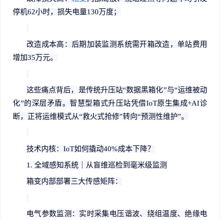
停机
62
小时，损失电量
130
万度；
改造成本高：后期加装监测系统需开箱改造，单站费用
增加
35
万元。
这些痛点背后，是传统升压站
“
数据黑箱化
”
与
“
运维被动
化
”
的深层矛盾。智慧型箱式升压站凭借
IoT
原生集成
+AI
诊
断，正将运维模式从
“
救火式抢修
”
转向
“
预测性维护
”
。
技术内核：
IoT
如何撬动
40%
成本下降？
1.
全域感知系统｜从盲维巡检到毫米级监测
箱变内部部署三大传感矩阵：
电气参数监测：实时采集电压谐波、绕组温度、绝缘电