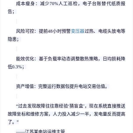
成本瘦身：减少
70%
人工巡检，电子台账替代纸质报
告；
风险可控：提前
48
小时预警
变压器
过热、电缆头放电等
隐患；
能效优化：基于负载率动态调整散热策略，日均损耗降
低
0.3%
；
资产增值：完整运行数据包提升电站交易估值。
“
过去发现故障往往靠经验
‘
猜盲盒
’
，现在系统直接推送
故障坐标和维修方案，人力投入减少一半，发电量反而提高
了。
”
——
江苏某电站运维主管