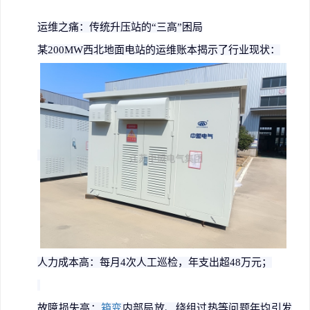
运维之痛：传统升压站的
“
三高
”
困局
某
200MW
西北地面电站的运维账本揭示了行业现状：
人力成本高：每月
4
次人工巡检，年支出超
48
万元；
故障损失高：
箱变
内部局放、绕组过热等问题年均引发