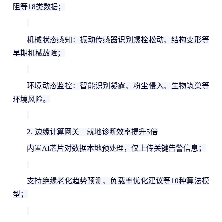
阻等
18
类数据；
机械状态感知：振动传感器识别螺栓松动、结构变形等
早期机械故障；
环境动态监控：智能识别凝露、粉尘侵入、生物筑巢等
环境风险。
2.
边缘计算网关｜就地诊断效率提升
5
倍
内置
AI
芯片对数据本地预处理，仅上传关键告警信息；
支持绝缘老化趋势预测、负载率优化建议等
10
种算法模
型；