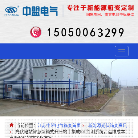
Toggle
navigati
当前位置：
江苏中盟电气箱变首页
>
新能源光伏箱变资讯
>
光伏电站智慧型箱式升压站｜集成IoT监测系统，运维成本
直降40%的数字化方案