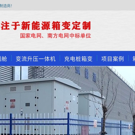
制造商！
制舱
变流升压一体机
充电桩箱变
项目案例