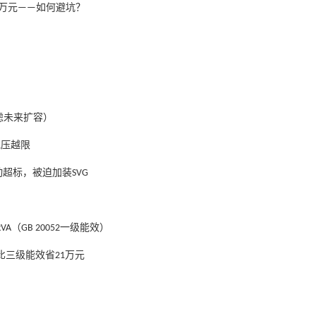
万元
如何避坑？
——
虑未来扩容）
电压越限
动超标，被迫加装
SVG
（
一级能效）
kVA
GB 20052
比三级能效省
万元
21