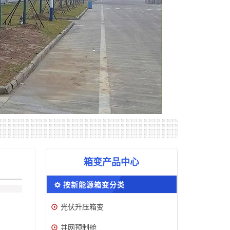
箱变产品中心
按新能源箱变分类
光伏升压箱变
并网预制舱