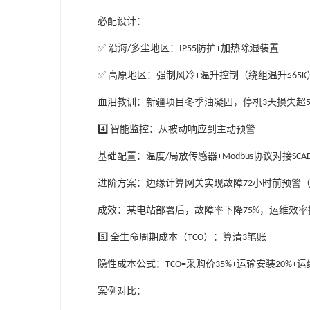
必配设计：
沿海
多尘地区：
防护
加热除湿装置
✅
/
IP55
+
高原地区：强制风冷
温升控制（绕组温升
✅
+
≤65K
血泪教训：新疆项目冬季油凝固，停机
天损失超
3
智能监控：从被动响应到主动预警
4️⃣
基础配置：温度
局放传感器
协议对接
/
+Modbus
SCA
进阶方案：边缘计算网关实现故障
小时前预警
72
成效：某电站部署后，故障率下降
，运维效率
75%
全生命周期成本（
）：算清
笔账
5️⃣
TCO
3
隐性成本公式：
采购价
运输安装
运
TCO=
35%+
20%+
案例对比：