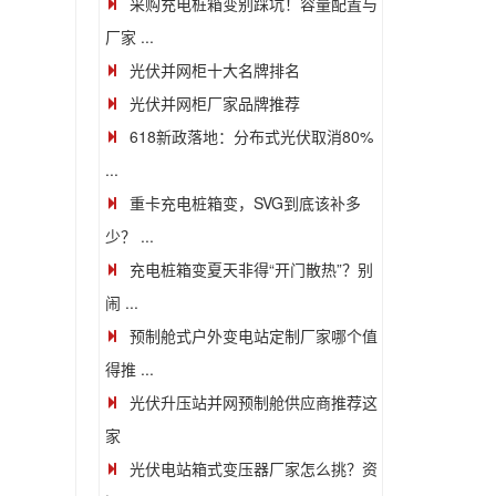
采购充电桩箱变别踩坑！容量配置与
厂家 ...
光伏并网柜十大名牌排名
光伏并网柜厂家品牌推荐
618新政落地：分布式光伏取消80%
...
重卡充电桩箱变，SVG到底该补多
少？ ...
充电桩箱变夏天非得“开门散热”？别
闹 ...
预制舱式户外变电站定制厂家哪个值
得推 ...
光伏升压站并网预制舱供应商推荐这
家
光伏电站箱式变压器厂家怎么挑？资