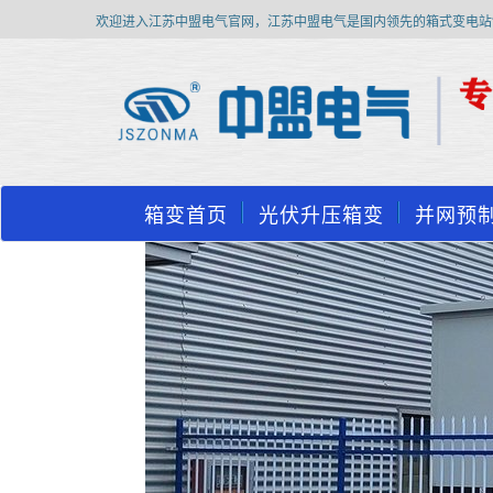
欢迎进入江苏中盟电气官网，江苏中盟电气是国内领先的箱式变电站
箱变首页
光伏升压箱变
并网预