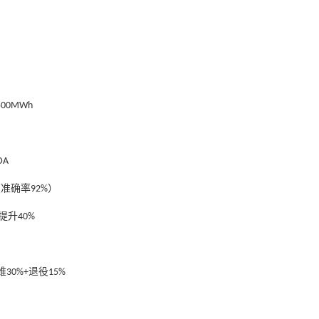
）
500MWh
DA
（准确率
）
92%
提升
40%
维
退役
30%+
15%