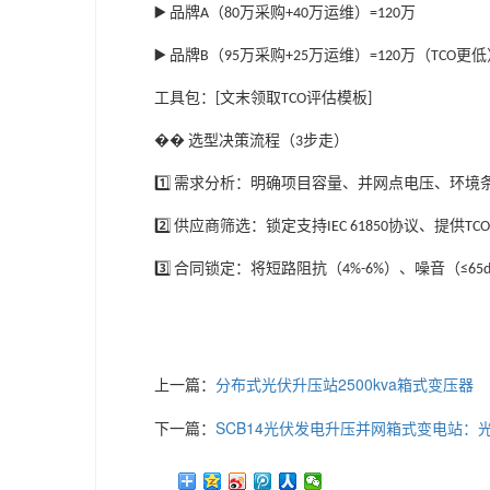
品牌
（
万采购
万运维）
万
▶️
A
80
+40
=120
品牌
（
万采购
万运维）
万（
更低
▶️
B
95
+25
=120
TCO
工具包：
文末领取
评估模板
[
TCO
]
��
选型决策流程（
步走）
3
需求分析：明确项目容量、并网点电压、环境
1️⃣
供应商筛选：锁定支持
协议、提供
2️⃣
IEC 61850
TCO
合同锁定：将短路阻抗（
）、噪音（
3️⃣
4%-6%
≤65
上一篇：
分布式光伏升压站2500kva箱式变压器
下一篇：
SCB14光伏发电升压并网箱式变电站：光