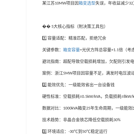
某江苏
项目因
箱变选型
失误，年收益减少
10MW
32
��
大核心指标（附决策工具包）
5
容量适配：精准匹配，拒绝冗余
1️⃣
关键参数：
箱变容量
光伏方阵总容量
倍（考
=
×1.1
避坑指南：超配导致空载损耗增加，欠配则引发
案例：浙江
项目因容量不足，满发时电压波
5MW
能效优先：一级能效省出一台设备钱
2️⃣
硬性标准：空载损耗
，负载损耗
≤0.5kW/kVA
≤8kW/
数据对比：
箱变
年生命周期，一级能效
1000kVA
25
技术趋势：非晶合金铁芯降低空载损耗
30%
环境适应：
到
稳定运行
3️⃣
-30℃
50℃