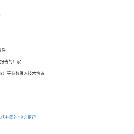
）
条件
报告的厂家
）等参数写入技术协议
dB
伏并网的“电力枢纽”