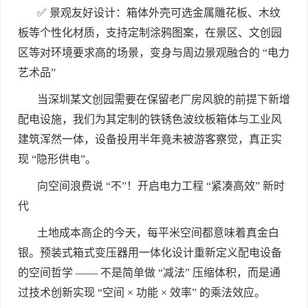
✅ 景观友好设计：箱体外壳可选金属雕花板、木纹
板等个性化材质，支持定制涂鸦图案，在景区、文创园
区等对环境要求高的场景，变身与周边景观融合的 “电力
艺术品”
当深圳某文创园需要在保留老厂房风貌的前提下新增
配电设施，我们为其定制的铁锈色波纹板箱体与工业风
建筑浑然一体，设备投用半年竟未被游客察觉，真正实
现 “隐形供电”。
向空间浪费说 “不”！开启电力工程 “紧凑高效” 新时
代
土地成本高企的今天，每平米空间都意味着真金白
银。预装式箱式变压器用一体化设计重新定义配电设备
的空间哲学 —— 不是简单做 “减法” 压缩体积，而是通
过技术创新实现 “空间 × 功能 × 效率” 的乘法效应。