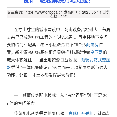
文章来源：https://www.cnboda.cn
发布时间：2025-05-14
浏览
次数：152
在寸土寸金的城市建设中，配电设备占地过大、布局
复杂早已成为电力工程的 “心腹之患”。写字楼地下空间
要腾给商业配套，老旧小区改造找不到合适
配电房
位
置，新能源充电站想在街角见缝插针却被传统
变压器
的
庞大体积难住
......
当土地资源日益紧张，
预装式箱式变压
器
凭借 “一体化集成设计”破局而来，以紧凑身形与强大
功能，让每一寸土地都发挥最大价值！
一、颠覆传统配电模式：从 “占地百平” 到 “不足
20
㎡” 的空间革命
传统配电系统需要将变压器、
高低压开关柜
、计量装