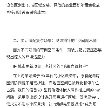
设备区划出
㎡区域安装，释放的商业面积年租金收益
15
直接超过设备采购成本！
二、灵活适配复杂场景：见缝插针的 “空间魔术师”
面对不同项目的苛刻空间条件，预装式箱式变压器展
现出惊人的环境适应力：
▶ 城市更新项目：老社区的 “毛细血管救星”
在上海某始建于
年代的小区改造中，原有配电房
90
因消防间距不足需拆除，而地面空间已被绿化和停车位
占满。我们的设备以
型转角箱体嵌入两栋楼之间的
㎡
L
5
间隙，采用侧出线设计避开居民通行区域，既满足供电
需求又不影响小区景观，让 “螺蛳壳里做道场” 成为现