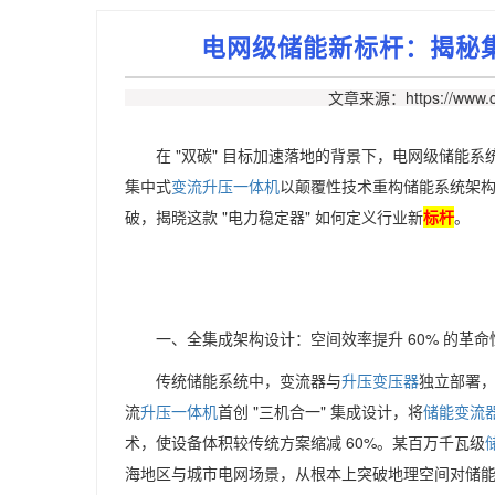
电网级储能新标杆：揭秘
文章来源：https://www.c
在 "双碳" 目标加速落地的背景下，电网级储
集中式
变流升压一体机
以颠覆性技术重构储能系统架
破，揭晓这款 "电力稳定器" 如何定义行业新
标杆
。
一、全集成架构设计：空间效率提升 60% 的革命
传统储能系统中，变流器与
升压变压器
独立部署
流
升压一体机
首创 "三机合一" 集成设计，将
储能变流
术，使设备体积较传统方案缩减 60%。某百万千瓦级
海地区与城市电网场景，从根本上突破地理空间对储