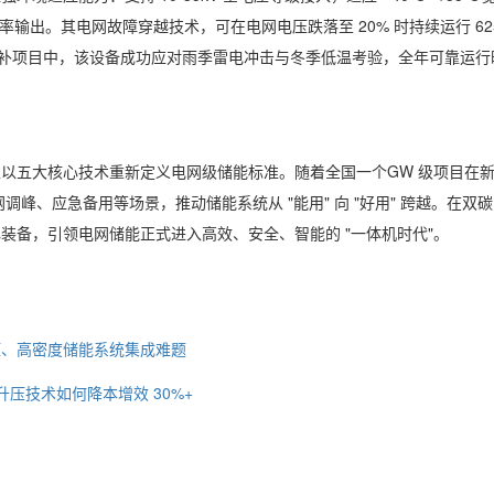
率输出。其电网故障穿越技术，可在电网电压跌落至 20% 时持续运行 62
水电储能互补项目中，该设备成功应对雨季雷电冲击与冬季低温考验，全年可靠运
以五大核心技术重新定义电网级储能标准。随着全国一个GW 级项目在
调峰、应急备用等场景，推动储能系统从 "能用" 向 "好用" 跨越。在双
装备，引领电网储能正式进入高效、安全、智能的 "一体机时代"。
压、高密度储能系统集成难题
流升压技术如何降本增效 30%+