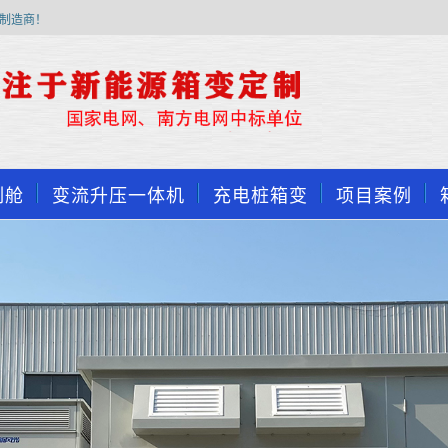
制造商！
制舱
变流升压一体机
充电桩箱变
项目案例