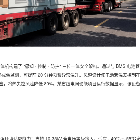
建了 "感知 - 控制 - 防护" 三位一体安全架构。通过与 BMS 电池
热成像监测，可提前 20 分钟预警异常温升。风道设计使电池簇温差控制
障响应，将热失控风险降低 80%。某省级电网储能项目运行数据显示，该设
适应能力：支持 10-35kV 全电压等级接入，适应 - 40℃~+55℃