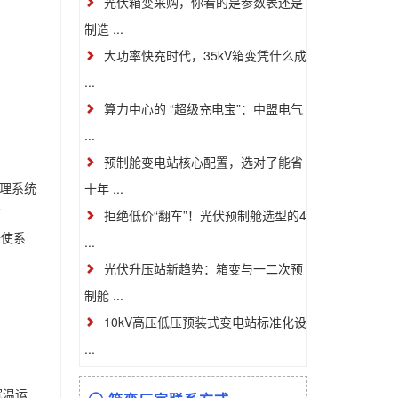
光伏箱变采购，你看的是参数表还是
制造 ...
大功率快充时代，35kV箱变凭什么成
...
算力中心的 “超级充电宝”：中盟电气
...
预制舱变电站核心配置，选对了能省
管理系统
十年 ...
在
拒绝低价“翻车”！光伏预制舱选型的4
备使系
...
光伏升压站新趋势：箱变与一二次预
制舱 ...
10kV高压低压预装式变电站标准化设
...
宽温运