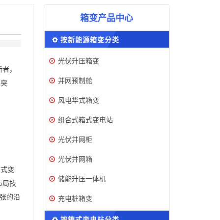
箱变产品中心
按新能源箱变分类
光伏升压箱变
新者，
并网预制舱
术突
风电华式箱变
组合式箱式变电站
光伏并网柜
光伏并网箱
中式变
储能升压一体机
布局技
紧张的沿
充电桩箱变
按箱式变电站分类