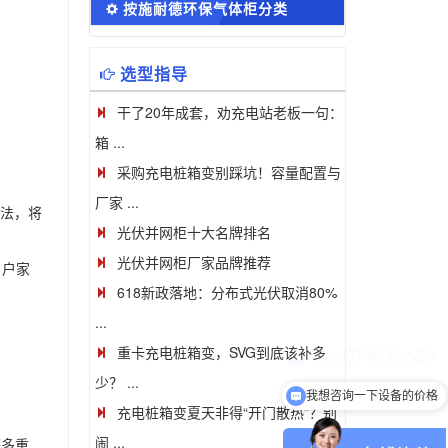
按施耐德环保气体柜分类
选型指导
干了20年成套，劝充电站老板一句：
箱 ...
采购充电桩箱变别踩坑！容量配置与
厂家 ...
算法，将
光伏并网柜十大名牌排名
光伏并网柜厂家品牌推荐
 户家
618新政落地：分布式光伏取消80%
...
重卡充电桩箱变，SVG到底该补多
少？ ...
我想咨询一下设备的价格
充电桩箱变夏天非得“开门散热”？别
闹 ...
等多重