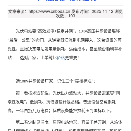
文章来源：https://www.cnboda.cn
发布时间：2025-11-12
浏览
次数：103
光伏电站要
“高效发电
稳定并网”，
高压并网设备堪称
+
10KV
“最后一公里”的命门。从逆变器汇流到电网接入，这台设备的可
靠性，直接决定电站发电量损耗、运维成本，甚至能否顺利拿补
贴——选对厂家，比单纯比
价格
更重要！
选
并网设备厂家，记住三个“硬核标准”：
10KV
第一看技术适配性。光伏出力波动大，并网设备需兼容
“间
歇性发电”，低损耗、抗谐波设计是基础。普通设备空载损耗
高，一年白扔几万电费；优质设备能把损耗压到国标以下。
第二看定制灵活度。屋顶电站地形、容量千差万别，从箱体