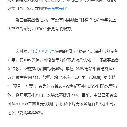
尺寸到接线方式都得
“私人订制”。能根据现场调整布局、预留扩
容接口的厂家，才叫懂
分布式光伏
。
第三看实战验证力。有没有同类项目
“打样”？运行
年以上
3
零故障的案例，比宣传册更有说服力。
这时候，
江苏中盟电气
集团的
“履历”就亮了。深耕电力设备
年，其
光伏并网设备专为分布式场景优化——搭载非晶合
15
10KV
金铁芯，空载损耗较国标低
，单座
电站年省电费超
35%
10MW
8
万；防护等级
，盐雾、粉尘环境下运行
年无渗漏；更支持
IP55
5
“一项目一方案”，曾为江苏某
渔光互补电站定制防水型箱
20MW
体，避开屋顶排水口，安装效率提升
。目前，中盟已服务全
20%
国超
工商业光伏项目，设备平均无故障运行超
万小时，
300MW
6
老客户复购率超
。
80%