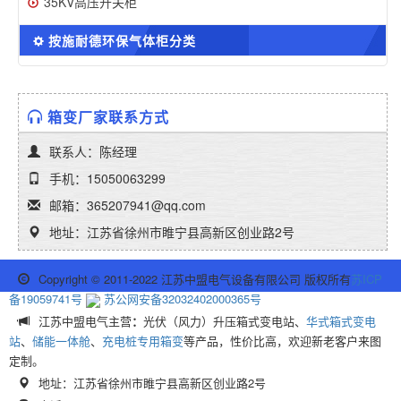
35KV高压开关柜
按施耐德环保气体柜分类
箱变厂家联系方式
联系人：陈经理
手机：15050063299
邮箱：365207941@qq.com
地址：江苏省徐州市睢宁县高新区创业路2号
Copyright © 2011-2022 江苏中盟电气设备有限公司 版权所有
苏ICP
备19059741号
苏公网安备32032402000365号
江苏中盟电气主营
：
光伏（风力）升压箱式变电站、
华式箱式变电
站
、
储能一体舱
、
充电桩专用箱变
等产品，性价比高，欢迎新老客户来图
定制。
地址：江苏省徐州市睢宁县高新区创业路2号