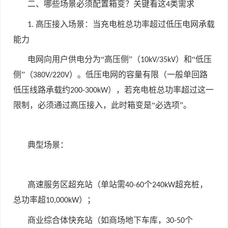
二、哪些场景必须配置箱变？关键看这
类需求
4
高压接入场景：当充电桩总功率超过低压电网承载
1.
能力
电网向用户供电分为“高压侧”（
）和“低压
10kV/35kV
侧”（
）。低压电网的容量有限（一般单回路
380V/220V
低压线路承载约
），若充电桩总功率超过这一
200-300kW
限制，必须通过高压接入，此时箱变是“必选项”。
典型场景：
高速服务区超充站（单站需
个
超充桩，
40-60
240kW
总功率超
）；
10,000kW
商业综合体快充站（如商场地下车库，
个
30-50