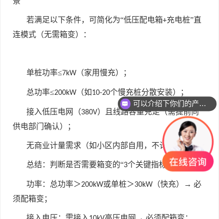
景
若满足以下条件，可简化为“低压配电箱
充电桩”直
+
连模式（无需箱变）：
单桩功率≤
（家用慢充）；
7kW
总功率≤
（如
个慢充桩分散安装）；
200kW
10-20
可以介绍下你们的产品么
接入低压电网（
）且线路容量充足（需提前向
380V
供电部门确认）；
无商业计量需求（如小区内部自用，不计费）。
总结：判断是否需要箱变的“
个关键指标”
3
功率：总功率＞
或单桩＞
（快充）→ 必
200kW
30kW
须配箱变；
接入电压：需接入
高压电网→ 必须配箱变；
10kV