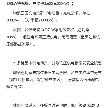
快充桩，总功率
）；
120kW
3,600-6,000kW
物流园区充电集群（电动重卡充电需求，单桩
，总功率超
）。
300kW+
2,000kW
反例：若仅安装
个
家用慢充桩（总功率
10
7kW
），低压电网可直接供电，无需箱变（但需注意低
70kW
压线路载流量）。
多桩集中供电场景：分散低压供电易引发安全隐患
2.
即使总功率未超过低压电网极限，若充电桩集中分布
（如社区停车场、写字楼充电区），分散接入低压配电
箱会导致：
线路压降过大：多桩同时充电时，低压线路末端电压