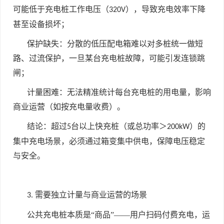
可能低于充电桩工作电压（
），导致充电效率下降
320V
甚至设备损坏；
保护缺失：分散的低压配电箱难以对多桩统一做短
路、过流保护，一旦某台充电桩故障，可能引发连锁跳
闸；
计量困难：无法精准统计每台充电桩的用电量，影响
商业运营（如按充电量收费）。
结论：超过
台以上快充桩（或总功率＞
）的
5
200kW
集中充电场景，必须通过箱变集中供电，保障电压稳定
与安全。
需要独立计量与商业运营的场景
3.
公共充电桩本质是“商品”——用户扫码付费充电，运