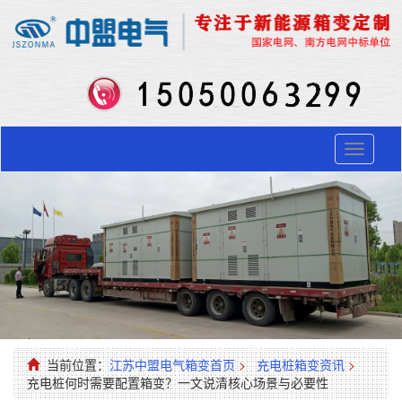
Toggle
navigati
当前位置：
江苏中盟电气箱变首页
>
充电桩箱变资讯
>
充电桩何时需要配置箱变？一文说清核心场景与必要性​