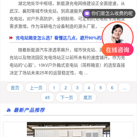
湖北地处华中枢纽，新能源充电网络建设正全面提速，从
武汉、襄阳等城市快充站，到高速服务区、物流园、小区配套
你们是怎么收费的呢
充电站，对户外高防护、全铜耐用、可定制的充电桩专用箱变
需求激增。作为深耕电力设备制造的源头厂家， ...
充电站箱变怎么选？看懂这几点，避开90%的坑
随着新能源汽车渗透率飙升，城市快充站、高速服务区超
充站以及物流园区充电场站正以前所未有的速度铺开。作为充
电站的“心脏”，10kV户外箱式变电站（简称箱变）的选型直接
决定了场站未来25年的运营稳定性、电 ...
首页
上一页
1
2
3
4
5
6
...
45
下一页
尾页
最新产品推荐