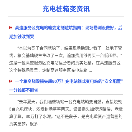
充电桩箱变资讯
高速服务区充电站箱变定制避坑指南：现场勘测没做好，后
期加钱改到哭
“本以为签了合同就稳了，结果现场勘测少看了一处地下管
线，箱变基础硬生生改了三次，追加费用够再买一台低压柜。”
这是一位高速服务区充电站运营者的真实吐槽。在高速服务区
这个特殊场景里，定制高速服务区充电站箱 ...
一个箱变烧毁损失超80万？充电站箱式变电站的“安全配置”
一分钱都不能省
"去年夏天，我们隔壁场站一台充电站箱变自燃，直接烧毁
3台充电模块，浓烟封场整整两天。设备损失加停运赔偿，老板
算了算，80万打了水漂。"这不是段子，是充电重资产运营圈的
真实噩梦。很多 ...