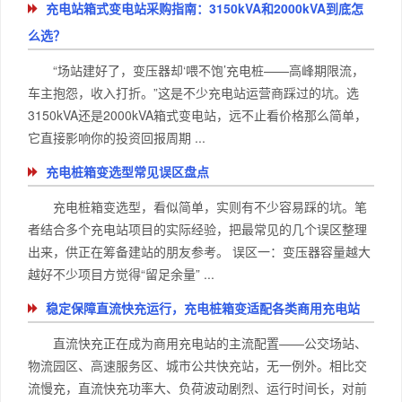
充电站箱式变电站采购指南：3150kVA和2000kVA到底怎
么选？
“场站建好了，变压器却‘喂不饱’充电桩——高峰期限流，
车主抱怨，收入打折。”这是不少充电站运营商踩过的坑。选
3150kVA还是2000kVA箱式变电站，远不止看价格那么简单，
它直接影响你的投资回报周期 ...
充电桩箱变选型常见误区盘点
充电桩箱变选型，看似简单，实则有不少容易踩的坑。笔
者结合多个充电站项目的实际经验，把最常见的几个误区整理
出来，供正在筹备建站的朋友参考。 误区一：变压器容量越大
越好不少项目方觉得“留足余量” ...
稳定保障直流快充运行，充电桩箱变适配各类商用充电站
直流快充正在成为商用充电站的主流配置——公交场站、
物流园区、高速服务区、城市公共快充站，无一例外。相比交
流慢充，直流快充功率大、负荷波动剧烈、运行时间长，对前