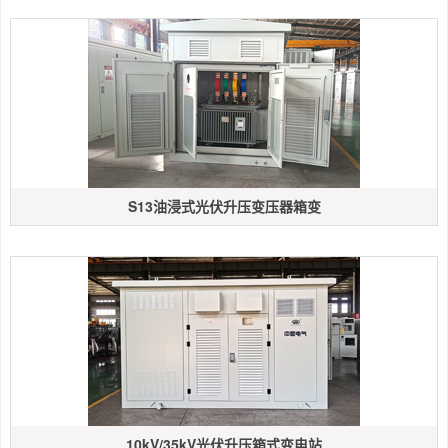
S13油浸式光伏升压变压器箱变
10kV/35kV光伏升压箱式变电站