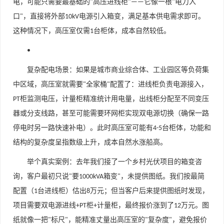
电，可能只需要最基础的
高压进线柜
它像一根
电力入
"
"——
"
口
，直接将外部
电源引入箱变，满足基本供电需求即可。
"
10kV
这种情况下，高压室仅需
台柜体，成本自然较低。
1
•
复杂配电场景
：如果是城市商业综合体、工业园区等负荷集
中区域，高压室就需要
全家桶
配置了：进线柜负责电源接入，
"
"
柜监测电压，计量柜精准统计用电量，出线柜分配至不同变压
PT
器或分支线路，甚至可能需要环网柜实现双电源切换（确保一路
停电时另一路快速补电）。此时高压室可能有
台柜体，功能和
4-5
结构的复杂度呈指数级上升，成本自然水涨船高。
举个真实案例：去年我们接了一个乡村光伏项目的箱变咨
询，客户最初只说
要
箱变
，未提供图纸。我们按最简
"
1000kVA
"
配置（
台进线柜）估出
万元；但当客户后来提供图纸时发现，
1
8
项目需要双电源进线
柜
计量柜，最终报价涨到了
万元。
图
+PT
+
12
纸就像一把
标尺
，能精准丈量出高压室的
复杂度
，避免报价
"
"
"
"