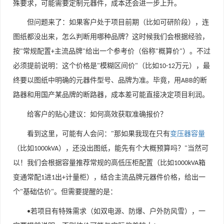
殊要求，可能需要定制元器件，成本还会进一步上升。
但问题来了：如果客户处于项目前期（比如可研阶段），连
图纸都没出来，怎么判断用哪种品牌？这时候我们会根据经验，
按
常规配置
主流品牌
给出一个参考价（俗称
概算价
）。不过
"
+
"
"
"
必须提前说明：这个价格是
模糊区间价
（比如
万元），最
"
"
10-12
终要以图纸中明确的元器件型号、品牌为准。毕竟，用
的断
ABB
路器和用国产某品牌的断路器，成本差可能直接决定项目利润。
给客户的贴心建议：如何高效获取准确报价？
看到这里，可能有人会问：
那如果我现在只有
变压器容量
"
（比如
），还没出图纸，能先有个大概预算吗？
当然可
1000kVA
"
以！我们会根据容量推荐常规的高低压柜配置（比如
箱
1000kVA
变通常配
进
出
计量柜），结合主流品牌元器件价格，给出一
1
1
+
个
基础估价
。但需要提醒的是：
"
"
若项目有特殊需求（如双电源、防爆、户外防风雪），一
•