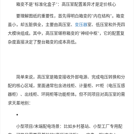
箱变不是
标准化盒子
：高压室配置差异才是定价核心
"
"
要理解图纸的重要性，首先得明白箱变的
内在结构
。箱变
"
"
虽小，却五脏俱全，主要由
高压室、
变压器
室、低压室和外壳
四
大模块组成。其中，高压室堪称箱变的
神经中枢
，它的配置复
"
"
杂度直接决定了整台箱变的成本高低。
简单来说，高压室是箱变接收外部电源、完成电压转换和分
配的核心区域，里面通常包含进线柜、计量柜、
柜（电压互感
PT
器柜）、出线柜、环网柜等功能柜体。但不同项目对高压室的需
求天差地别：
•
小型项目
末端配电场景
：比如乡村基站、小型工厂专用配
/