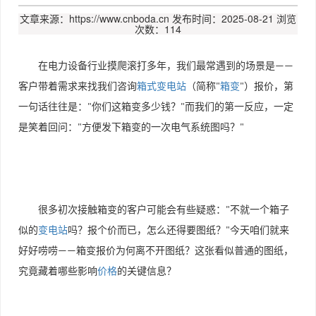
文章来源：https://www.cnboda.cn
发布时间：2025-08-21
浏览
次数：114
在电力设备行业摸爬滚打多年，我们最常遇到的场景是
——
客户带着需求来找我们咨询
箱式变电站
（简称
箱变
）报价，第
"
"
一句话往往是：
你们这箱变多少钱？
而我们的第一反应，一定
"
"
是笑着回问：
方便发下箱变的一次电气系统图吗？
"
"
很多初次接触箱变的客户可能会有些疑惑：
不就一个箱子
"
似的
变电站
吗？报个价而已，怎么还得要图纸？
今天咱们就来
"
好好唠唠
箱变报价为何离不开图纸？这张看似普通的图纸，
——
究竟藏着哪些影响
价格
的关键信息？