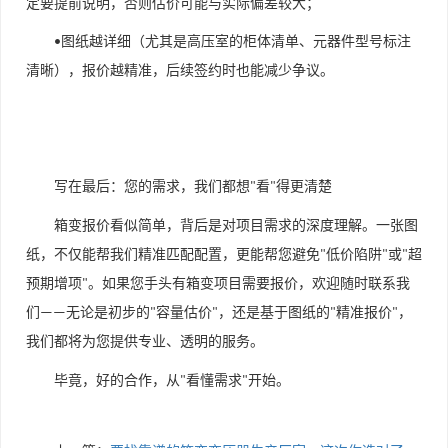
定要提前说明，否则估价可能与实际偏差较大；
图纸越详细（尤其是高压室的柜体清单、元器件型号标注
•
清晰），报价越精准，后续签约时也能减少争议。
写在最后：您的需求，我们都想
看
得更清楚
"
"
箱变报价看似简单，背后是对项目需求的深度理解。一张图
纸，不仅能帮我们精准匹配配置，更能帮您避免
低价陷阱
或
超
"
"
"
预期增项
。如果您手头有箱变项目需要报价，欢迎随时联系我
"
们
无论是初步的
容量估价
，还是基于图纸的
精准报价
，
——
"
"
"
"
我们都将为您提供专业、透明的服务。
毕竟，好的合作，从
看懂需求
开始。
"
"