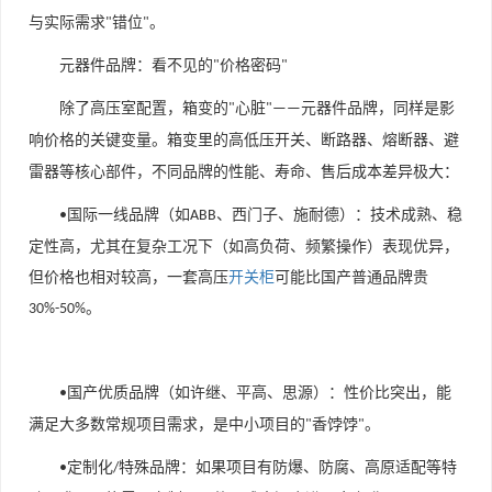
与实际需求
错位
。
"
"
元器件品牌：看不见的
价格密码
"
"
除了高压室配置，箱变的
心脏
元器件品牌，同样是影
"
"——
响价格的关键变量。箱变里的高低压开关、断路器、熔断器、避
雷器等核心部件，不同品牌的性能、寿命、售后成本差异极大：
国际一线品牌
（如
、西门子、施耐德）：技术成熟、稳
•
ABB
定性高，尤其在复杂工况下（如高负荷、频繁操作）表现优异，
但价格也相对较高，一套高压
开关柜
可能比国产普通品牌贵
。
30%-50%
国产优质品牌
（如许继、平高、思源）：性价比突出，能
•
满足大多数常规项目需求，是中小项目的
香饽饽
。
"
"
定制化
特殊品牌
：如果项目有防爆、防腐、高原适配等特
•
/