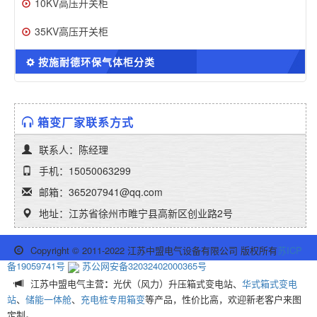
10KV高压开关柜
35KV高压开关柜
按施耐德环保气体柜分类
箱变厂家联系方式
联系人：陈经理
手机：15050063299
邮箱：365207941@qq.com
地址：江苏省徐州市睢宁县高新区创业路2号
Copyright © 2011-2022 江苏中盟电气设备有限公司 版权所有
苏ICP
备19059741号
苏公网安备32032402000365号
江苏中盟电气主营
：
光伏（风力）升压箱式变电站、
华式箱式变电
站
、
储能一体舱
、
充电桩专用箱变
等产品，性价比高，欢迎新老客户来图
定制。