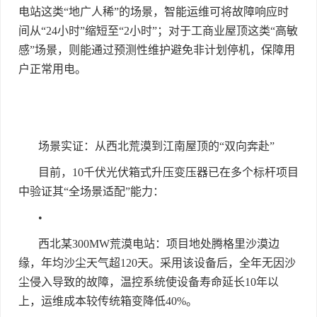
电站这类
“
地广人稀
”
的场景，智能运维可将故障响应时
间从
“24
小时
”
缩短至
“2
小时
”
；对于工商业屋顶这类
“
高敏
感
”
场景，则能通过预测性维护避免非计划停机，保障用
户正常用电。
场景实证：从西北荒漠到江南屋顶的
“
双向奔赴
”
目前，
10
千伏光伏箱式升压变压器已在多个标杆项目
中验证其
“
全场景适配
”
能力：
•
西北某
300MW
荒漠电站：项目地处腾格里沙漠边
缘，年均沙尘天气超
120
天。采用该设备后，全年无因沙
尘侵入导致的故障，温控系统使设备寿命延长
10
年以
上，运维成本较传统箱变降低
40%
。