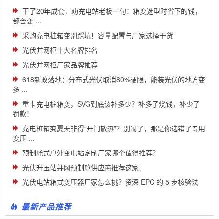
干了20年成套，劝充电站老板一句：箱变选型时省下的钱，
都会变 ...
采购充电桩箱变别踩坑！容量配置与厂家选择干货
光伏并网柜十大名牌排名
光伏并网柜厂家品牌推荐
618新政落地：分布式光伏取消80%硬限，能装光伏的地方变
多 ...
重卡充电桩箱变，SVG到底该补多少？补多了烧钱，补少了
罚款！
充电桩箱变夏天非得“开门散热”？别闹了，那是你选错了专用
变压 ...
预制舱式户外变电站定制厂家哪个值得推荐？
光伏升压站并网预制舱供应商推荐这家
光伏电站箱式变压器厂家怎么挑？资深 EPC 的 5 步核验法
最新产品推荐