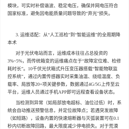
模块，可实时补偿谐波、稳定电压，确保并网电压符合
国家标准，避免因电能质量问题导致的
“
弃光
”
损失。
3.
运维适配：从
“
人工巡检
”
到
“
智能运维
”
的全周期降
本术
对于光伏电站而言，运维成本往往占总投资的
3%~5%
，而传统箱变的运维痛点在于
“
故障定位难、检修
耗时长
”
。
10
千伏光伏箱式升压变压器搭载
“
智能物联监
控系统
”
，通过内置传感器实时采集油温、绕组温度、负
载率、局放等
20+
项关键参数，数据通过
4G/5G
上传至云
平台，运维人员通过手机
APP
即可远程查看设备状态。
当检测到异常（如局部放电超标、油位过低）时，系
统会自动推送预警信息，并定位故障点；若遇突发故障
（如短路），设备内置的快速熔断器与灭弧装置可在
0.1
秒内切断故障回路，最大限度减少停电损失。对于荒漠