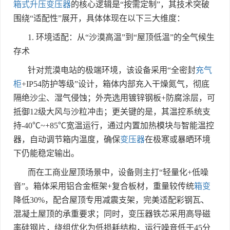
箱式升压变压器
的核心逻辑是
“
按需定制
”
，其技术突破
围绕
“
适配性
”
展开，具体体现在以下三大维度：
1.
环境适配：从
“
沙漠高温
”
到
“
屋顶低温
”
的全气候生
存术
针对荒漠电站的极端环境，该设备采用
“
全密封
充气
柜
+IP54
防护等级
”
设计，箱体内部充入干燥氮气，彻底
隔绝沙尘、湿气侵蚀；外壳选用镀锌钢板
+
防腐涂层，可
抵御
12
级大风与沙粒冲击；更关键的是，其温控系统支
持
-40℃~+85℃
宽温运行，通过内置加热模块与智能温控
器，自动调节箱内温度，确保
变压器
在极寒或暴晒环境
下仍能稳定输出。
而在工商业屋顶场景中，设备则主打
“
轻量化
+
低噪
音
”
。箱体采用铝合金框架
+
复合板材，重量较传统
箱变
降低
30%
，配合屋顶专用减震支架，完美适配彩钢瓦、
混凝土屋顶的承重要求；同时，变压器铁芯采用高导磁
率硅钢片，绕组优化为低损耗结构，运行噪音低于
45
分