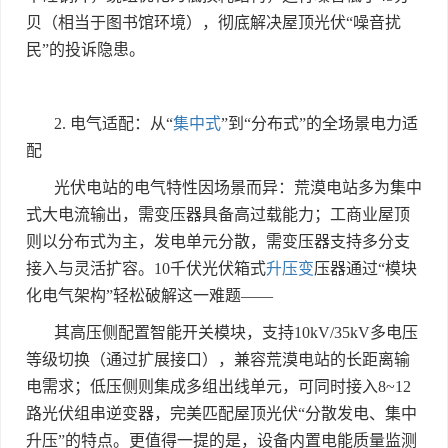
贝（相当于图书馆环境），彻底解决屋顶光伏
“
噪音扰
民
”
的投诉隐患。
2.
电气适配：从
“
集中式
”
到
“
分布式
”
的全场景电力适
配
光伏电站的电气特性因场景而异：荒漠电站多为集中
式大电流输出，需变压器具备高过载能力；工商业屋顶
则以分布式为主，发电单元分散，需变压器支持多分支
接入与灵活扩容。
10
千伏光伏箱式
升压变
压器通过
“
模块
化电气架构
”
轻松破解这一难题
——
其高压侧配置智能开关模块，支持
10kV/35kV
多电压
等级切换（通过扩展接口），兼容荒漠电站的长距离输
电需求；低压侧则集成多组出线单元，可同时接入
8~12
路光伏组串逆变器，完美匹配屋顶光伏
“
分散发电、集中
升压
”
的特点。更值得一提的是，设备内置电能质量监测