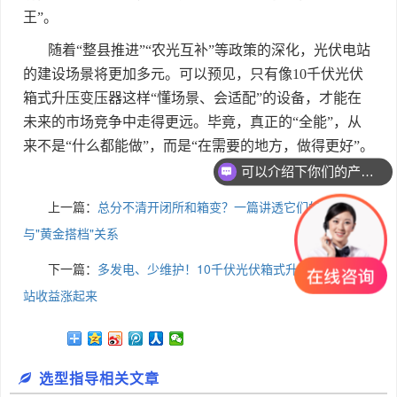
王
”
。
随着
“
整县推进
”“
农光互补
”
等政策的深化，光伏电站
的建设场景将更加多元。可以预见，只有像
10
千伏光伏
箱式升压变压器这样
“
懂场景、会适配
”
的设备，才能在
未来的市场竞争中走得更远。毕竟，真正的
“
全能
”
，从
来不是
“
什么都能做
”
，而是
“
在需要的地方，做得更好
”
。
可以介绍下你们的产品么
上一篇：
总分不清开闭所和箱变？一篇讲透它们的区别
与"黄金搭档"关系
下一篇：
多发电、少维护！10千伏光伏箱式升压变压器让电
站收益涨起来
选型指导相关文章