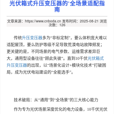
光伏箱式升压变压器的‘全场景适配指
南
文章来源：https://www.cnboda.cn
发布时间：2025-08-21
浏览
次数：126
传统
升压变压器
多为
“
非标定制
”
，要么体积庞大难以
适配屋顶，要么防护等级不足导致荒漠电站故障频发；
更关键的是，不同场景的电气参数、运维需求差异巨
大，通用型设备往往
“
顾此失彼
”
。直到
10
千伏
光伏箱式
升压变压器
的出现，以
“
场景化设计
+
模块化技术
”
打破困
局，成为光伏电站建设的
“
全能选手
”
。
技术破局：从
“
通用
”
到
“
全场景
”
的三大核心能力
作为专为光伏场景深度优化的电力设备，
10
千伏光伏