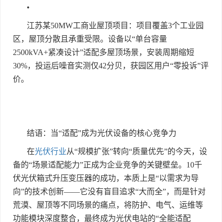
•
江苏某
50MW
工商业屋顶项目：项目覆盖
3
个工业园
区，屋顶分散且承重受限。设备以
“
单台容量
2500kVA+
紧凑设计
”
适配多屋顶场景，安装周期缩短
30%
，投运后噪音实测仅
42
分贝，获园区用户
“
零投诉
”
评
价。
结语：当
“
适配
”
成为光伏设备的核心竞争力
在
光伏行业
从
“
规模扩张
”
转向
“
质量优先
”
的今天，设
备的
“
场景适配能力
”
正成为企业竞争的关键壁垒。
10
千
伏光伏箱式升压变压器的成功，本质上是
“
以需求为导
向
”
的技术创新
——
它没有盲目追求
“
大而全
”
，而是针对
荒漠、屋顶等不同场景的痛点，将防护、电气、运维等
功能模块深度整合，最终成为光伏电站的
“
全能适配