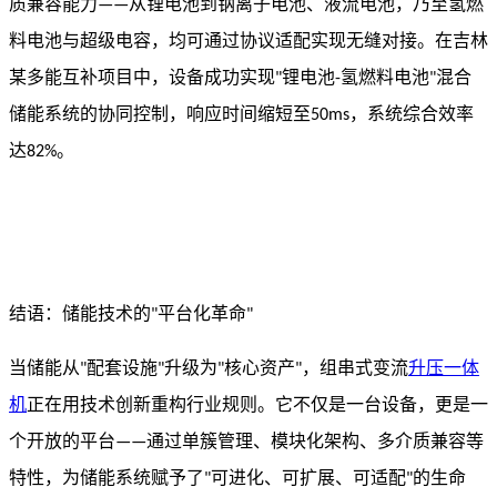
质兼容能力
从锂电池到钠离子电池、液流电池，乃至氢燃
——
料电池与超级电容，均可通过协议适配实现无缝对接。在吉林
某多能互补项目中，设备成功实现
锂电池
氢燃料电池
混合
"
-
"
储能系统的协同控制，响应时间缩短至
，系统综合效率
50ms
达
。
82%
结语：储能技术的
平台化革命
"
"
当储能从
配套设施
升级为
核心资产
，组串式变流
升压一体
"
"
"
"
机
正在用技术创新重构行业规则。它不仅是一台设备，更是一
个开放的平台
通过单簇管理、模块化架构、多介质兼容等
——
特性，为储能系统赋予了
可进化、可扩展、可适配
的生命
"
"