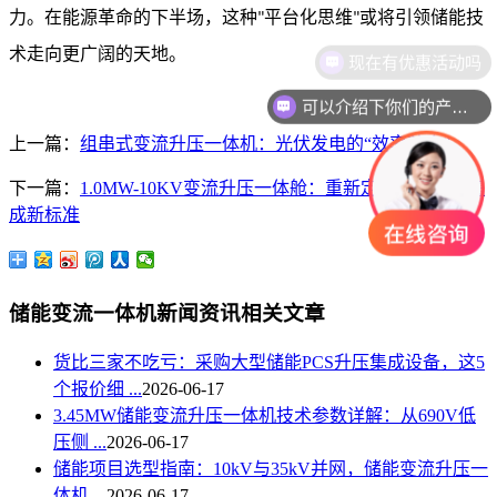
力。在能源革命的下半场，这种
平台化思维
或将引领储能技
"
"
术走向更广阔的天地。
可以介绍下你们的产品么
上一篇：
组串式变流升压一体机：光伏发电的“效率革命”
下一篇：
1.0MW-10KV变流升压一体舱：重新定义储能系统集
成新标准
储能变流一体机新闻资讯相关文章
货比三家不吃亏：采购大型储能PCS升压集成设备，这5
个报价细 ...
2026-06-17
3.45MW储能变流升压一体机技术参数详解：从690V低
压侧 ...
2026-06-17
储能项目选型指南：10kV与35kV并网，储能变流升压一
体机 ...
2026-06-17