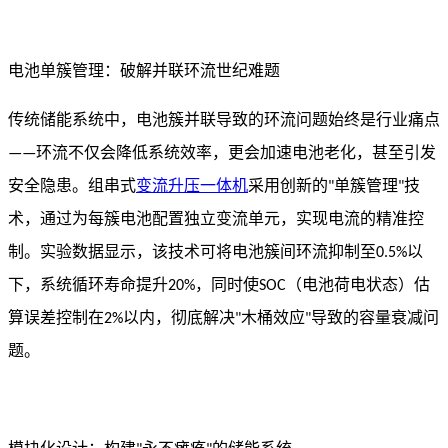
电池单簇管理：破解并联环流世纪难题
传统储能系统中，电池簇并联导致的环流问题始终是行业痛点
环流不仅会降低系统效率，更会加速电池老化，甚至引发
——
安全隐患。组串式
变流升压一体机
采用创新的
单簇管理
技
"
"
术，通过为每簇电池配置独立变流单元，实现电流的精准控
制。实验数据显示，该技术可将电池簇间环流抑制至
以
0.5%
下，系统循环寿命提升
，同时使
（电池荷电状态）估
20%
SOC
算误差控制在
以内，彻底解决
木桶效应
导致的容量衰减问
2%
"
"
题。