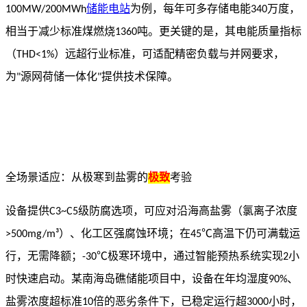
储能电站
为例，每年可多存储电能
万度，
100MW/200MWh
340
相当于减少标准煤燃烧
吨。更关键的是，其电能质量指标
1360
（
）远超行业标准，可适配精密负载与并网要求，
THD<1%
为
源网荷储一体化
提供技术保障。
"
"
全场景适应：从极寒到盐雾的
极致
考验
设备提供
级防腐选项，可应对沿海高盐雾（氯离子浓度
C3~C5
）、化工区强腐蚀环境；在
高温下仍可满载运
>500mg/m³
45℃
行，无需降额；
极寒环境中，通过智能预热系统实现
小
-30℃
2
时快速启动。某南海岛礁储能项目中，设备在年均湿度
、
90%
盐雾浓度超标准
倍的恶劣条件下，已稳定运行超
小时，
10
3000