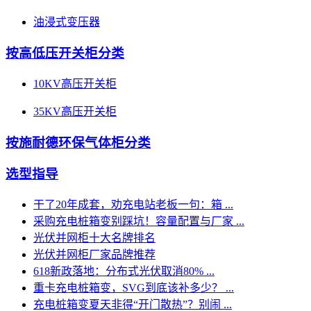
油浸式变压器
按高低压开关柜分类
10KV高压开关柜
35KV高压开关柜
按施耐德环保气体柜分类
选型指导
干了20年成套，劝充电站老板一句：箱 ...
采购充电桩箱变别踩坑！容量配置与厂家 ...
光伏并网柜十大名牌排名
光伏并网柜厂家品牌推荐
618新政落地：分布式光伏取消80% ...
重卡充电桩箱变，SVG到底该补多少？ ...
充电桩箱变夏天非得“开门散热”？别闹 ...