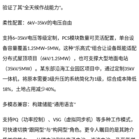
验证了其
全天候作战能力
。
"
"
柔性配置：
的电压自由
6kV~35kV
支持
电压等级定制，
模块数量可灵活配置，单台设
6~35kV
PCS
备容量覆盖
。这种
乐高式
组合让设备既能适配
1.25MW~5MW
"
"
分布式屋顶项目（
），也可支撑大型地面电站
6kV/1.25MW
（
）。某东部沿海工业园区项目中，通过定制
35kV/5MW
35kV
一体机，将原本需要
级升压的系统简化为
级，综合成本降低
3
1
，土地占用减少
。
18%
40%
多模态兼容：构建储能
通用语言
"
"
支持
（功率控制）、
（虚拟同步机）等多种工作模式，
PQ
VSG
可快速切换
跟网型
与
构网型
角色。更令人瞩目的是其跨介
"
"
"
"