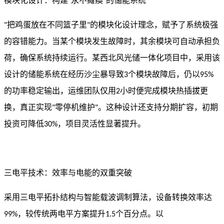
模块化设计：构建
永不瘫痪
的储能系统
"
"
把鸡蛋放在不同篮子里
的模块化设计理念，赋予了系统极强
"
"
的容错能力。当某个模块发生故障时，其余模块可自动承担负
荷，确保系统持续运行。某西北风光储一体化项目中，采用该
设计的储能系统在经历沙尘暴导致
个模块故障后，仍以
3
95%
的功率稳定输出，运维团队仅用
小时便完成模块热插拔更
2
换，真正实现
零停机维护
。这种设计还支持分期扩容，初期
"
"
投资可降低
，项目灵活性显著提升。
30%
三电平技术：效率与电能的双重突破
采用三电平拓扑结构与智能载波调制算法，设备转换效率达
，较传统两电平方案提升
个百分点。以
99%
1.5