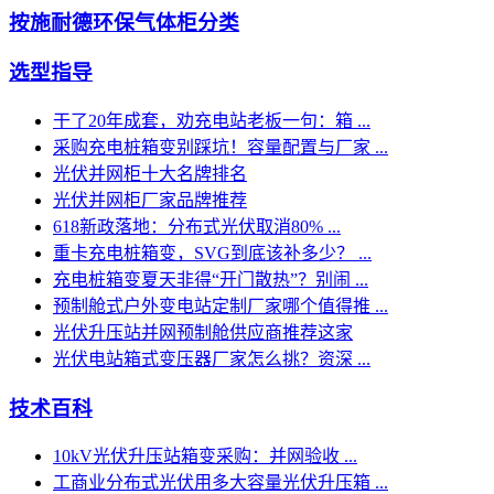
按施耐德环保气体柜分类
选型指导
干了20年成套，劝充电站老板一句：箱 ...
采购充电桩箱变别踩坑！容量配置与厂家 ...
光伏并网柜十大名牌排名
光伏并网柜厂家品牌推荐
618新政落地：分布式光伏取消80% ...
重卡充电桩箱变，SVG到底该补多少？ ...
充电桩箱变夏天非得“开门散热”？别闹 ...
预制舱式户外变电站定制厂家哪个值得推 ...
光伏升压站并网预制舱供应商推荐这家
光伏电站箱式变压器厂家怎么挑？资深 ...
技术百科
10kV光伏升压站箱变采购：并网验收 ...
工商业分布式光伏用多大容量光伏升压箱 ...