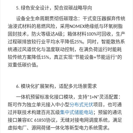
绿色安全设计，契合双碳战略导向
5.
设备全生命周期贯彻低碳理念：干式变压器摒弃传统
油浸式材料的易燃风险，采用
绝缘纸与环氧树脂
NOMEX
固封技术，防火等级达
级；箱体材料
可回收，生产
A
100%
过程碳排放较行业平均水平降低
。同时，智能散热系
25%
统通过风道优化与温度联动控制，在满负荷运行时能耗
较传统方案降低
，真正实现
节能设备
节能运行
的
15%
“
+
”
双重低碳价值。
模块化扩展架构，适配多元场景需求
6.
一体机预留标准化接口模块，支持
灵活配置：
“1+N”
既可作为独立单元接入中小型
分布式光伏
项目，也可通
过并联技术构建百兆瓦级
集中式
储能电站
；预留的通讯
接口兼容
协议，无缝对接电网调度系统，满足
IEC 61850
虚拟电厂、源网荷储一体化等新型电力系统需求。