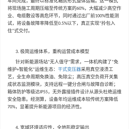
车间完成，最终以标准化箱房形式整体运输。这一模式
将现场施工周期压缩至传统方案的
，大幅减少高空作
60%
业、电缆敷设等高危环节，同时通过出厂前
性能测
100%
试，将设备故障率降低至
以下，真正实现
拎包入
0.5%
“
住
式交付。
”
极简运维体系，重构运营成本模型
3.
针对新能源场站
无人值守
需求，一体机构建了
免
“
”
“
维护
智能化
运维生态：
干式变压器
采用真空浸渍工
+
”
艺，全生命周期免换油、免除尘；高压真空负荷开关集
成状态监测模块，支持远程一键分合闸与故障自诊断；
箱体防护等级达
，无外露接插件设计从源头杜绝运维
IP55
安全隐患。经测算，设备年均运维成本较传统方案降低
，显著提升新能源项目的经济性。
70%
宽域环境适应性，全地形稳定输出
4.