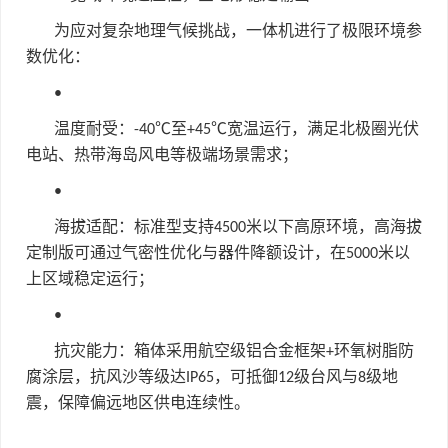
为应对复杂地理气候挑战，一体机进行了极限环境参
数优化：
•
温度耐受：
至
宽温运行，满足北极圈光伏
-40℃
+45℃
电站、热带海岛风电等极端场景需求；
•
海拔适配：标准型支持
米以下高原环境，高海拔
4500
定制版可通过气密性优化与器件降额设计，在
米以
5000
上区域稳定运行；
•
抗灾能力：箱体采用航空级铝合金框架
环氧树脂防
+
腐涂层，抗风沙等级达
，可抵御
级台风与
级地
IP65
12
8
震，保障偏远地区供电连续性。