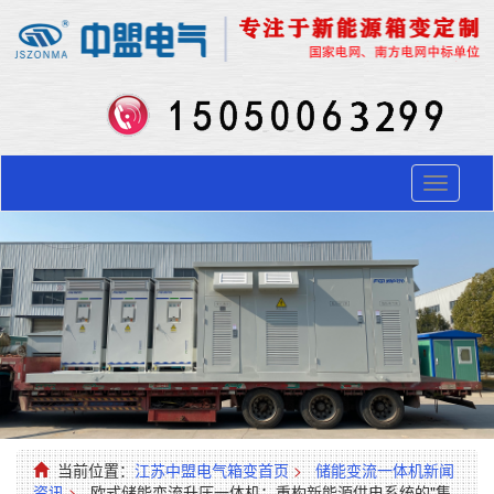
Toggle
navigati
当前位置：
江苏中盟电气箱变首页
>
储能变流一体机新闻
资讯
>
欧式储能变流升压一体机：重构新能源供电系统的"集