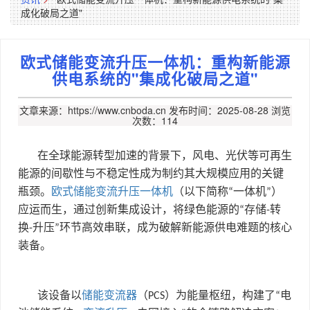
成化破局之道"​
欧式储能变流升压一体机：重构新能源
供电系统的"集成化破局之道"​
文章来源：https://www.cnboda.cn
发布时间：2025-08-28
浏览
次数：114
在全球能源转型加速的背景下，风电、光伏等可再生
能源的间歇性与不稳定性成为制约其大规模应用的关键
瓶颈。
欧式储能变流升压一体机
（以下简称
一体机
）
“
”
应运而生，通过创新集成设计，将绿色能源的
存储
转
“
-
换
升压
环节高效串联，成为破解新能源供电难题的核心
-
”
装备。
该设备以
储能变流器
（
）为能量枢纽，构建了
电
PCS
“