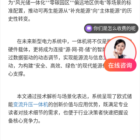
为
风光储一体化
零碳园区
偏远地区供电
等场景的标
“
”“
”“
”
准配置，推动可再生能源从
补充能源
向
主体能源
的历
“
”
“
”
史性转变。
你们是怎么收费的呢
在未来新型电力系统中，一体机将不仅是能量转换的
硬件载体，更将成为连接
源
网
荷
储
的智能节点，通
“
-
-
-
”
过数据驱动的动态调节，实现能源流与信息流的双向互
动，为构建
安全、高效、绿色
的现代能源体系提供核
“
”
心支撑。
本文通过技术解析与场景化表达，系统呈现了欧式储
能
变流升压一体机
的创新价值与应用优势，既满足专业
读者对技术细节的需求，也便于行业决策者快速把握设
备核心竞争力。