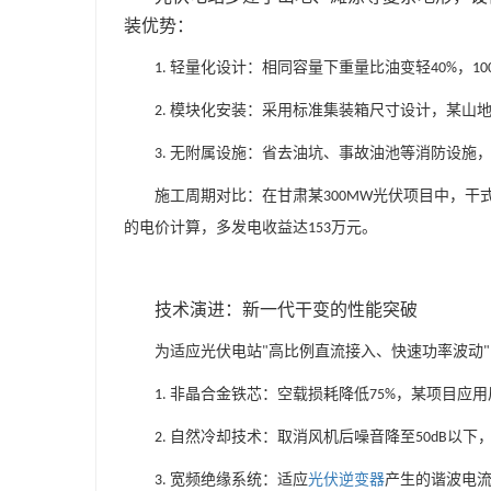
装优势：
轻量化设计：相同容量下重量比油变轻
，
1.
40%
10
模块化安装：采用标准集装箱尺寸设计，某山
2.
无附属设施：省去油坑、事故油池等消防设施
3.
施工周期对比：在甘肃某
光伏项目中，干
300MW
的电价计算，多发电收益达
万元。
153
技术演进：新一代干变的性能突破
为适应光伏电站
高比例直流接入、快速功率波动
"
"
非晶合金铁芯：空载损耗降低
，某项目应用
1.
75%
自然冷却技术：取消风机后噪音降至
以下
2.
50dB
宽频绝缘系统：适应
光伏逆变器
产生的谐波电流
3.