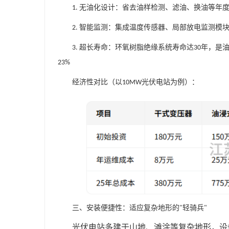
无油化设计：省去油样检测、滤油、换油等年
1.
智能监测：集成温度传感器、局部放电监测模
2.
超长寿命：环氧树脂绝缘系统寿命达
年，是
3.
30
23%
经济性对比（以
光伏电站为例）：
10MW
三、安装便捷性：适应复杂地形的
轻骑兵
"
"
光伏电站多建于山地、滩涂等复杂地形，设