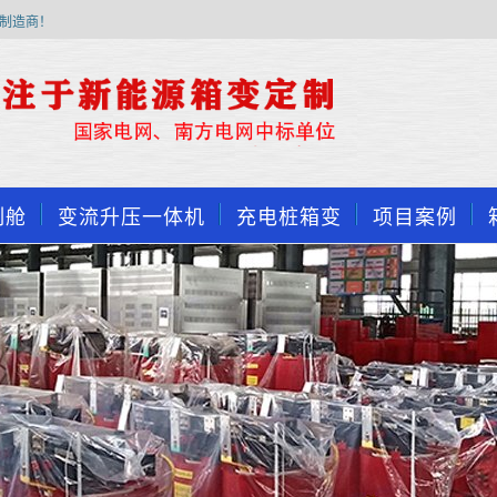
制造商！
制舱
变流升压一体机
充电桩箱变
项目案例