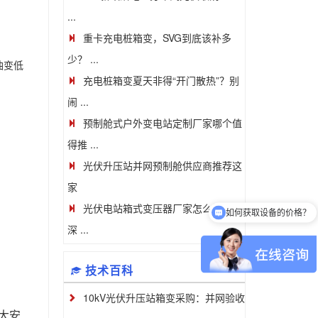
...
重卡充电桩箱变，SVG到底该补多
少？ ...
油变低
充电桩箱变夏天非得“开门散热”？别
闹 ...
预制舱式户外变电站定制厂家哪个值
得推 ...
光伏升压站并网预制舱供应商推荐这
家
如何获取设备的价格？
光伏电站箱式变压器厂家怎么挑？资
可以介绍下你们的产品么
深 ...
技术百科
10kV光伏升压站箱变采购：并网验收
大安