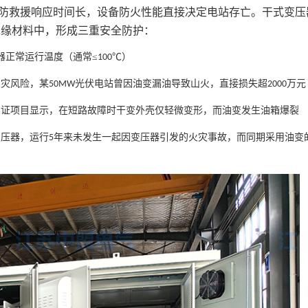
防救援响应时间长，设备防火性能直接决定电站存亡。干式变压
绝缘材料中，形成三重安全防护：
器正常运行温度（通常≤
℃）
100
火灾风险，某
光伏电站曾因油变漏油导致山火，直接损失超
万元
50MW
2000
实证项目显示，在短路故障时干变外壳仅轻微变形，而油变发生油箱爆裂
变压器，运行
年来未发生一起因变压器引发的火灾事故，而同期采用油变
5