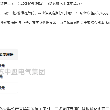
度维护工序，某
电站每年节约运维人工成本
万元
100MW
12
块，可实时预警潜在故障，相比油变定期停电检修，年减少停电损失
万元
8
油浸式变压器的
倍，某实证数据显示，
年运营周期内干变综合成本比
1.5
25
备安装难度直接影响施工周期。干式变压器通过结构优化实现三