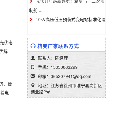
光伏升压站新趋势：箱变与一二次预
制舱 ...
10kV高压低压预装式变电站标准化设
...
光伏电
箱变厂家联系方式
优解
联系人：陈经理
手机：15050063299
邮箱：365207941@qq.com
济、便
地址：江苏省徐州市睢宁县高新区
创业路2号
定着电