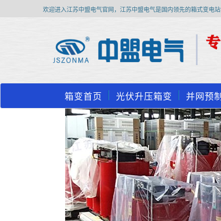
欢迎进入江苏中盟电气官网，江苏中盟电气是国内领先的箱式变电站
箱变首页
光伏升压箱变
并网预