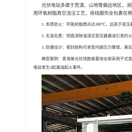
光伏电站多建于荒漠、山地等偏远地区，消
用环氧树脂真空浇注工艺，将线圈完全包裹在
本质防火：环氧树脂燃点达
℃，远高于变压
1.
380
无油无患：彻底消除油浸式变压器漏油引发的
2.
防爆设计：密封结构可承受内部压力骤增，某
3.
典型案例：青海某光伏领跑者基地全部采用干式
电站发生
起漏油起火事件。
3