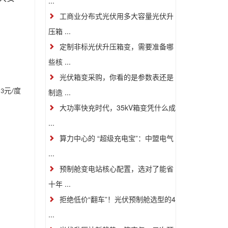
...
工商业分布式光伏用多大容量光伏升
压箱 ...
定制非标光伏升压箱变，需要准备哪
些核 ...
光伏箱变采购，你看的是参数表还是
制造 ...
元
度
.3
/
大功率快充时代，35kV箱变凭什么成
...
算力中心的 “超级充电宝”：中盟电气
...
预制舱变电站核心配置，选对了能省
十年 ...
拒绝低价“翻车”！光伏预制舱选型的4
...