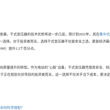
发展，干式变压器的技术优势将进一步凸显。预计到
年，其在
集中式
2025
一选择。对于投资者而言，选择干式变压器不仅是安全之选，更是经济最
（
）提升
个百分点。
IRR
1.2
向质量提升的转型。作为电站的
心脏
设备，干式变压器凭借其安全、经
"
"
对于正在规划光伏项目的投资者而言，这一选择不仅关乎当下成本，更决
变如何科学搭配？