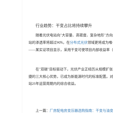
行业趋势：干变占比将持续攀升
随着光伏电站向
大容量、高密度、复杂地形
方向
"
"
站的渗透率将超过
，在
分布式光伏
领域更将成为唯
90%
——某实证项目显示，采用干变可使项目内部收益率
在
双碳
目标驱动下，光伏产业正经历从规模扩张
"
"
捷的三大核心优势，已成为新能源时代的标准配置。
站
年运营周期内的综合收益。
25
上一篇：
厂房配电房变压器选购指南：干变与油