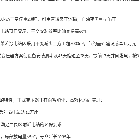
干变仅重
吨，可用普通叉车运输，而油变需重型吊车
00kVA
2.8
地电站项目显示，干变安装效率比油变提高
60%
，某滩涂电站因采用干变减少土方工程
³，节约基础建设成本
万元
3000m
15
式变压器方案使设备安装周期从
天缩短至
天，提前
天并网发电，按
45
28
17
0
的特性，干式变压器正在向智能化、高效化方向演进：
后年节电量达
万度
12
，满足居民区附近电站的环保要求
，局部放电量≤
，寿命延长至
年
5pC
35