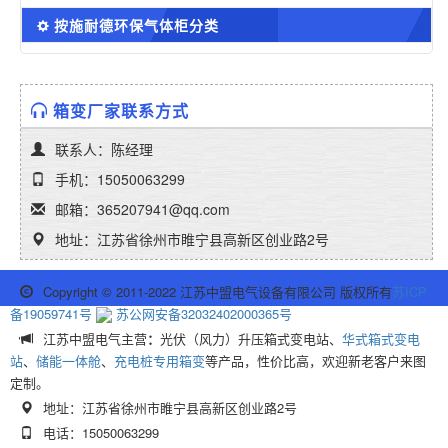
按施耐德环保气体柜分类
箱变厂家联系方式
联系人：陈经理
手机：15050063299
邮箱：365207941@qq.com
地址：江苏省徐州市睢宁县高新区创业路2号
Copyright © 2011-2022 江苏中盟电气设备有限公司 版权所有
苏ICP
备19059741号
苏公网安备32032402000365号
江苏中盟电气主营
：
光伏（风力）升压箱式变电站、
华式箱式变电
站
、
储能一体舱
、
充电桩专用箱变
等产品，性价比高，欢迎新老客户来图
定制。
地址：江苏省徐州市睢宁县高新区创业路2号
电话：15050063299