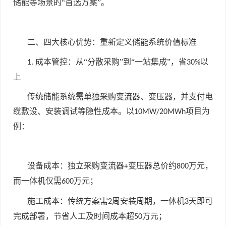
储能等场景的“首选方案”。
二、四大核心优势：重新定义储能系统价值标准
成本管控：从“分散采购”到“一站集成”，省
以
1.
30%
上
传统储能系统需单独采购变流器、变压器，并支付电
缆敷设、安装调试等隐性成本。以
项目为
10MW/20MWh
例：
设备成本：独立采购变流器
变压器总价约
万元，
+
800
而一体机仅需
万元；
600
施工成本：传统方案需
周安装周期，一体机
天即可
2
3
完成部署，节省人工及时间成本超
万元；
50