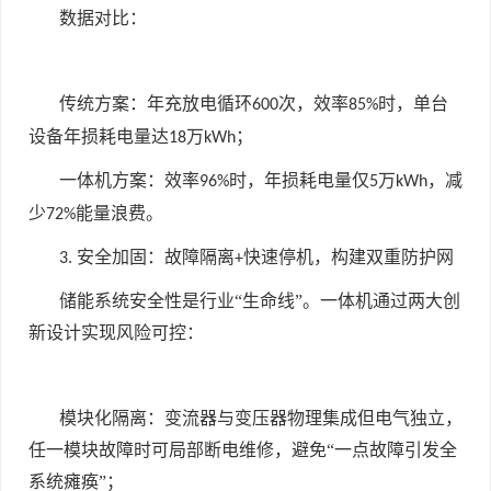
数据对比：
传统方案：年充放电循环
次，效率
时，单台
600
85%
设备年损耗电量达
万
；
18
kWh
一体机方案：效率
时，年损耗电量仅
万
，减
96%
5
kWh
少
能量浪费。
72%
安全加固：故障隔离
快速停机，构建双重防护网
3.
+
储能系统安全性是行业“生命线”。一体机通过两大创
新设计实现风险可控：
模块化隔离：变流器与变压器物理集成但电气独立，
任一模块故障时可局部断电维修，避免“一点故障引发全
系统瘫痪”；