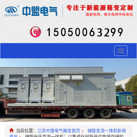
Toggle
navigati
当前位置：
江苏中盟电气箱变首页
>
储能变流一体机新闻
资讯
>
储能升压变流一体机：以集成化创新开启能源存储的