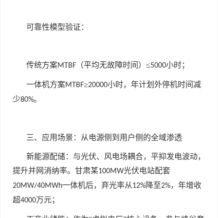
可靠性模型验证：
传统方案
（平均无故障时间）≤
小时；
MTBF
5000
一体机方案
≥
小时，年计划外停机时间减
MTBF
20000
少
。
80%
三、应用场景：从电源侧到用户侧的全域渗透
新能源配储：与光伏、风电场耦合，平抑发电波动，
提升并网消纳率。甘肃某
光伏电站配套
100MW
一体机后，弃光率从
降至
，年增收
20MW/40MWh
12%
2%
超
万元；
4000