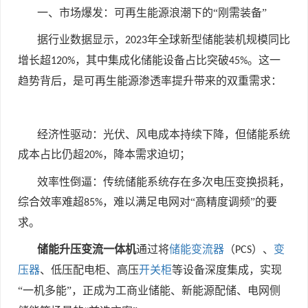
一、市场爆发：可再生能源浪潮下的“刚需装备”
据行业数据显示，
年全球新型储能装机规模同比
2023
增长超
，其中集成化储能设备占比突破
。这一
120%
45%
趋势背后，是可再生能源渗透率提升带来的双重需求：
经济性驱动：光伏、风电成本持续下降，但储能系统
成本占比仍超
，降本需求迫切；
20%
效率性倒逼：传统储能系统存在多次电压变换损耗，
综合效率难超
，难以满足电网对“高精度调频”的要
85%
求。
储能升压变流一体机
通过将
储能变流器
（
）、
变
PCS
压器
、低压配电柜、高压
开关柜
等设备深度集成，实现
“一机多能”，正成为工商业储能、新能源配储、电网侧