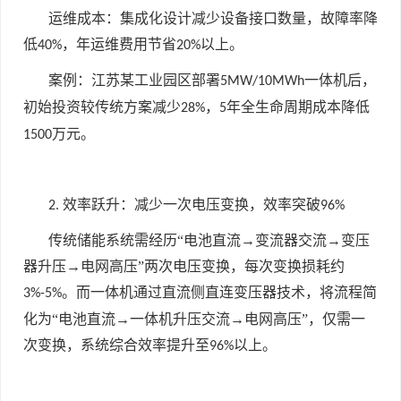
运维成本：集成化设计减少设备接口数量，故障率降
低
，年运维费用节省
以上。
40%
20%
案例：江苏某工业园区部署
一体机后，
5MW/10MWh
初始投资较传统方案减少
，
年全生命周期成本降低
28%
5
万元。
1500
效率跃升：减少一次电压变换，效率突破
2.
96%
传统储能系统需经历“电池直流→变流器交流→变压
器升压→电网高压”两次电压变换，每次变换损耗约
。而一体机通过直流侧直连变压器技术，将流程简
3%-5%
化为“电池直流→一体机升压交流→电网高压”，仅需一
次变换，系统综合效率提升至
以上。
96%