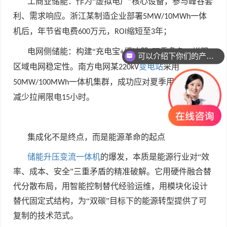
工商业储能：作为“虚拟电厂”核心设备，参与峰谷套
利、需求响应。浙江某制造企业部署
一体
5MW/10MWh
机后，年节省电费
万元，
缩短至
年；
600
ROI
3
可以介绍下你们的产品么
电网侧储能：构建“充电宝
缓冲器”双重角色，增强
+
你们是怎么收费的呢
区域电网稳定性。南方电网某
变电站
采用
220kV
一体机集群，成功应对夏季用电高峰，
50MW/100MWh
减少拉闸限电
小时。
15
集成化不是终点，而是能源革命的起点
储能升压变流一体机
的爆发，本质是能源行业对“效
率、成本、安全”三重矛盾的精准破解。它用硬件融合替
代分散布局，用智能控制替代经验运维，用模块化设计
替代固定式结构，为“双碳”目标下的能源转型提供了可
复制的技术范式。