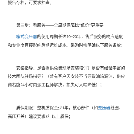
报告存档，可要求抽查。
第三步：看服务——全周期保障比“低价”更重要
箱式变压器
的使用周期长达
年，售后服务的响应速度
10~20
和专业度直接影响后期运维成本。采购时需明确以下服务条款：
安装指导：是否提供免费现场安装培训？是否有经验丰富的
技术团队驻场指导？（曾有客户因安装不当导致油箱漏油，供应
商若能
小时内派工程师解决，损失可大幅降低）；
24
质保期限：整机质保至少
年，核心部件（如
变压器
线圈、
1
高压开关）建议要求
年以上质保；
3