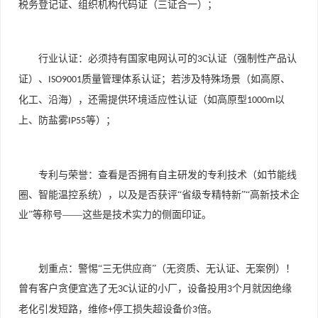
税务登记证、组织机构代码证（三证合一）；
行业认证：必须持有国家电网认可的
认证（强制性产品认
3C
证）、
质量管理体系认证；若涉及特殊场景（如高原、
ISO9001
化工、沿海），还需提供环境适应性认证（如高原型
以
1000m
上、防盐雾
等）；
IP55
专利与荣誉：查看是否拥有自主研发的专利技术（如节能线
圈、智能温控系统），以及是否获评“省级专精特新”“高新技术企
业”等称号——这些是技术实力的侧面印证。
划重点：警惕“三无供应商”（无资质、无认证、无案例）！
曾有客户贪便宜选了无
认证的小厂，设备投用
个月就因绝缘
3C
3
老化引发短路，维修
停工损失超设备价
倍。
+
3