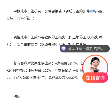
中期成本：维护费、配件更换费（劣质设备的配件
价格
可能
是原厂的
倍）；
2~3
隐性成本：因故障导致的停工损失（如工地停工
天损失
1
10
可以介绍下你们的产品么
万）、安全事故赔偿（绝缘失效引发火灾的赔偿责任）。
你们是怎么收费的呢
曾有客户对比两家供应商：
家报价高
，但提供
年质保
A
15%
10
小时响应；
家报价低
，但质保仅
年
小时响应。
年
+24
B
20%
1
+48
3
后，
家因频繁维修
停工，总成本反超
家
。
B
+
A
30%
结语