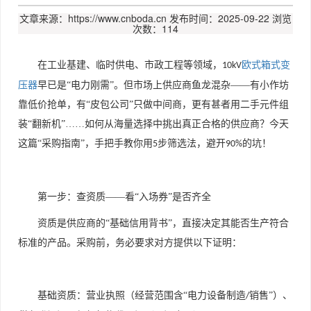
文章来源：https://www.cnboda.cn
发布时间：2025-09-22
浏览
次数：114
在工业基建、临时供电、市政工程等领域，
欧式箱式变
10kV
压器
早已是“电力刚需”。但市场上供应商鱼龙混杂——有小作坊
靠低价抢单，有“皮包公司”只做中间商，更有甚者用二手元件组
装“翻新机”……如何从海量选择中挑出真正合格的供应商？今天
这篇“采购指南”，手把手教你用
步筛选法，避开
的坑！
5
90%
第一步：查资质——看“入场券”是否齐全
资质是供应商的
“基础信用背书”，直接决定其能否生产符合
标准的产品。采购前，务必要求对方提供以下证明：
基础资质：营业执照（经营范围含“电力设备制造
销售”）、
/