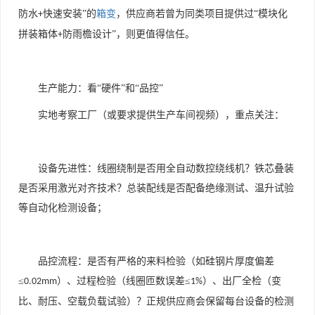
防水
快速安装”的
箱变
，供应商若曾为同类项目提供过“模块化
+
拼装箱体
防雨檐设计”，则更值得信任。
+
生产能力：看“硬件”和“品控”
实地考察工厂（或要求提供生产车间视频），重点关注：
设备先进性：线圈绕制是否用全自动数控绕线机？铁芯叠装
是否采用激光对齐技术？总装配线是否配备绝缘测试、温升试验
等自动化检测设备；
品控流程：是否有严格的来料检验（如硅钢片厚度偏差
≤
）、过程检验（线圈匝数误差≤
）、出厂全检（变
0.02mm
1%
比、耐压、空载负载试验）？正规供应商会保留每台设备的检测