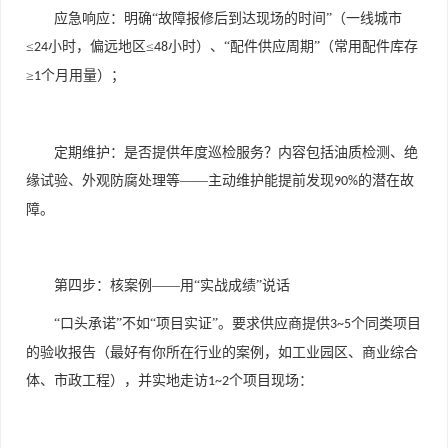
应急响应：明确“故障报修后到达现场的时间”（一线城市
≤
小时，偏远地区≤
小时）、“配件供应周期”（常用配件库存
24
48
≥
个月用量）；
1
定期维护：是否提供年度巡检服务？内容包括油质检测、绝
缘试验、外观防腐处理等——主动维护能提前发现
的潜在故
90%
障。
第四步：核案例——用“实战成绩”说话
“口头承诺”不如“项目实证”。要求供应商提供
个同类项目
3~5
的验收报告（最好有你所在行业的案例，如工业园区、商业综合
体、市政工程），并实地走访
个项目现场：
1~2