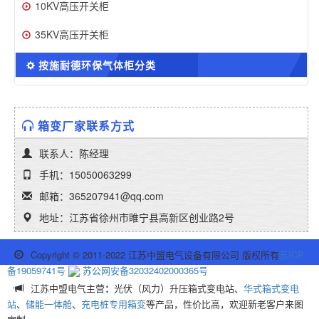
10KV高压开关柜
35KV高压开关柜
按施耐德环保气体柜分类
箱变厂家联系方式
联系人：陈经理
手机：15050063299
邮箱：365207941@qq.com
地址：江苏省徐州市睢宁县高新区创业路2号
Copyright © 2011-2022 江苏中盟电气设备有限公司 版权所有
苏ICP
备19059741号
苏公网安备32032402000365号
江苏中盟电气主营
：
光伏（风力）升压箱式变电站、
华式箱式变电
站
、
储能一体舱
、
充电桩专用箱变
等产品，性价比高，欢迎新老客户来图