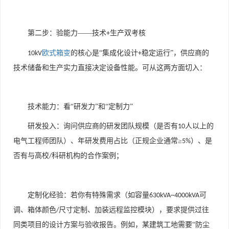
第二步：验能力——技术
生产双考核
+
欧式箱变
的核心是“集成化设计
稳定运行”，供应商的
10kV
+
技术储备和生产实力直接决定设备性能。可从这两方面切入：
技术能力：看“研发力”和“定制力”
研发投入：询问供应商的研发团队规模（是否有
人以上的
10
电气工程师团队）、年研发费用占比（正规企业通常≥
）、是
5%
否有与高校
科研机构的合作案例；
/
定制化经验：若你有特殊需求（如容量
可
630kVA~4000kVA
调、箱体颜色
尺寸定制、加装远程监控模块），要求提供过往
/
同类项目的设计方案与验收报告。例如，某建筑工地需要“防尘