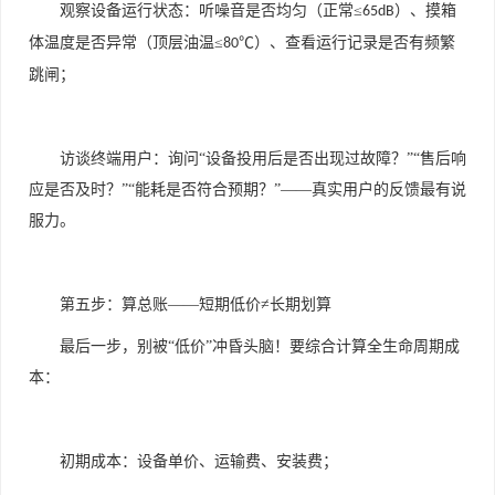
观察设备运行状态：听噪音是否均匀（正常
≤
）、摸箱
65dB
体温度是否异常（顶层油温≤
℃）、查看运行记录是否有频繁
80
跳闸；
访谈终端用户：询问
“设备投用后是否出现过故障？”“售后响
应是否及时？”“能耗是否符合预期？”——真实用户的反馈最有说
服力。
第五步：算总账——短期低价≠长期划算
最后一步，别被
“低价”冲昏头脑！要综合计算全生命周期成
本：
初期成本：设备单价、运输费、安装费；