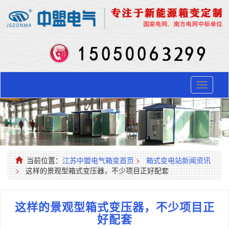
Toggle
navigati
当前位置：
江苏中盟电气箱变首页
>
箱式变电站新闻资讯
>
这样的景观型箱式变压器，不少项目正好配套
这样的景观型箱式变压器，不少项目正
好配套