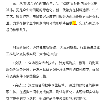
三、从“能源节点”到“生态单元”。 “双碳”目标的内涵不仅是
减排，更是全生命周期的绿色化。新一代箱变在材料选择、生产
工艺、噪音控制、电磁兼容及废弃回收等方面均遵循更高环保标
准，力求在整个生命周期内将环境影响降至
很
低
，实现与周边环
境的和谐共生。
肩负新使命，必然催生新突破。 为应对挑战，行业先进企业
正推动箱变技术实现三大“核心突破”：
• 突破一：全场景自适应技术。 针对高海拔、极寒、沿海高
腐蚀等复杂环境，开发出具备更强环境适应性的特种箱变，确保
在恶劣条件下依然稳定可靠。
• 突破二：深度融合的数字孪生技术。 通过构建箱变的数字
孪生体，在虚拟空间中完成仿真、测试与优化，实现物理实体与
数字模型的交互迭代，驱动产品全生命周期管理智能化。