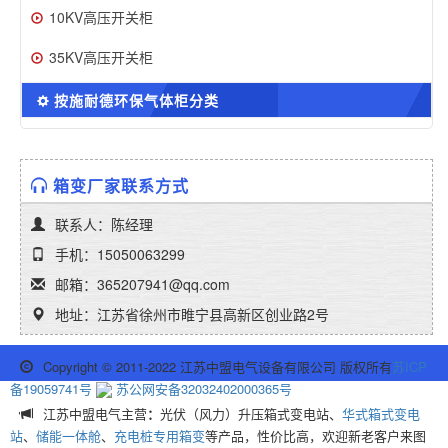
10KV高压开关柜
35KV高压开关柜
按施耐德环保气体柜分类
箱变厂家联系方式
联系人：陈经理
手机：15050063299
邮箱：365207941@qq.com
地址：江苏省徐州市睢宁县高新区创业路2号
Copyright © 2011-2022 江苏中盟电气设备有限公司 版权所有
苏ICP
备19059741号
苏公网安备32032402000365号
江苏中盟电气主营
：
光伏（风力）升压箱式变电站、
华式箱式变电
站
、
储能一体舱
、
充电桩专用箱变
等产品，性价比高，欢迎新老客户来图