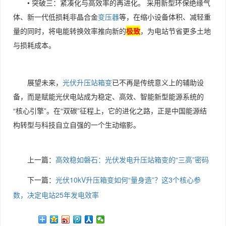
• 突破三：紧凑化与高效率的再进化。 采用新型环保绝缘气
体、新一代低损耗非晶合金
变压器
等，在缩小设备体积、减轻重
量的同时，将电能转换效率推向新的
极致
，为电站节省更多土地
与损耗成本。
展望未来，
光伏升压站箱变
已不再是传统意义上的辅助设
备，而是赋能光伏电站成为稳定、高效、智能新型能源系统的
“核心引擎”。在“双碳”征程上，它的进化之路，正是中国能源结
构转型与科技自立自强的一个生动缩影。
上一篇：
高效稳如磐石：光伏发电升压站箱变的“三高”密码
下一篇：
光伏10kV升压箱变如何“量身造”？这3个核心参
数，决定电站25年发电效率