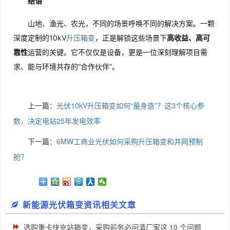
结语
山地、渔光、农光，不同的场景呼唤不同的解决方案。一颗
深度定制的10kV
升压箱变
，正是解锁这些场景下
高收益、高可
靠性
运营的关键。它不仅仅是设备，更是一位深刻理解项目需
求、能与环境共存的“合作伙伴”。
上一篇：
光伏10kV升压箱变如何“量身造”？这3个核心参
数，决定电站25年发电效率
下一篇：
6MW工商业光伏如何采购升压箱变和并网预制
舱？
新能源光伏箱变资讯相关文章
选购重卡快充站箱变，采购前务必问清厂家这 10 个问题