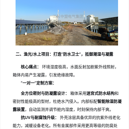
二、渔光/水上项目：打造“防水卫士”，抵御潮湿与凝露
核心痛点：
环境湿度极高，水面反射加剧紫外线照射，
箱体内易产生凝露，引发绝缘故障。
“一对一”定制方案：
全方位密封与防凝露设计：
箱体采用
迷宫式防水结构
和
密封性能极高的型材，杜绝水汽侵入。内部标配
智能除湿防凝
露装置
，自动监测并调节舱内湿度，时刻保持内部干爽。
抗UV与耐腐蚀升级：
外壳涂层具备优异的抗紫外线老化
能力，减缓设备老化。所有金属部件采用更高等级的防腐处