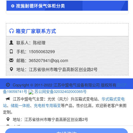
按施耐德环保气体柜分类
箱变厂家联系方式
联系人：陈经理
手机：15050063299
邮箱：365207941@qq.com
地址：江苏省徐州市睢宁县高新区创业路2号
Copyright © 2011-2022 江苏中盟电气设备有限公司 版权所有
苏ICP
备19059741号
苏公网安备32032402000365号
江苏中盟电气主营
：
光伏（风力）升压箱式变电站、
华式箱式变电
站
、
储能一体舱
、
充电桩专用箱变
等产品，性价比高，欢迎新老客户来图
定制。
地址：江苏省徐州市睢宁县高新区创业路2号
电话：15050063299