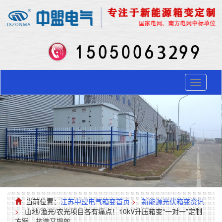
Toggle
navigati
当前位置：
江苏中盟电气箱变首页
>
新能源光伏箱变资讯
>
山地/渔光/农光项目各有痛点！10kV升压箱变“一对一”定制
方案，抗造又提效