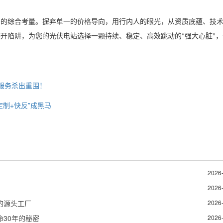
务的综合考量。摒弃单一的价格导向，用行内人的眼光，从资质底蕴、技
避开陷阱，为您的光伏电站选择一颗持续、稳定、高效跳动的
强大心脏
，
“
”
服务杀出重围！
制+快反”成黑马
2026
2026
的源头工厂
2026
30年的秘密
2026