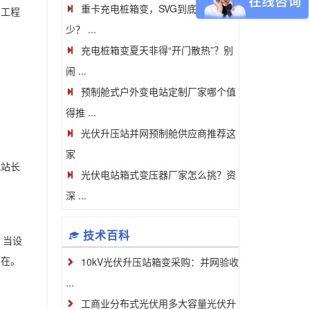
重卡充电桩箱变，SVG到底该补多
与工程
少？ ...
充电桩箱变夏天非得“开门散热”？别
闹 ...
预制舱式户外变电站定制厂家哪个值
得推 ...
光伏升压站并网预制舱供应商推荐这
家
电站长
光伏电站箱式变压器厂家怎么挑？资
深 ...
技术百科
？当设
10kV光伏升压站箱变采购：并网验收
实在。
...
工商业分布式光伏用多大容量光伏升