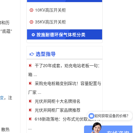
10KV高压开关柜
35KV高压开关柜
碑和历
份
底蕴
“
”
按施耐德环保气体柜分类
选型指导
干了20年成套，劝充电站老板一句：
箱 ...
采购充电桩箱变别踩坑！容量配置与
厂家 ...
变
，注
光伏并网柜十大名牌排名
如何获取设备的价格？
光伏并网柜厂家品牌推荐
可以介绍下你们的产品么
618新政落地：分布式光伏取消80%
...
，散热