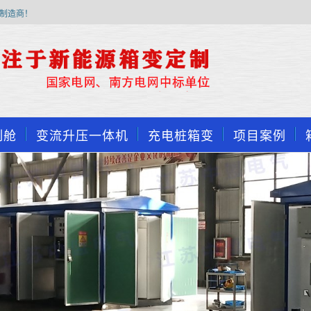
制造商！
制舱
变流升压一体机
充电桩箱变
项目案例