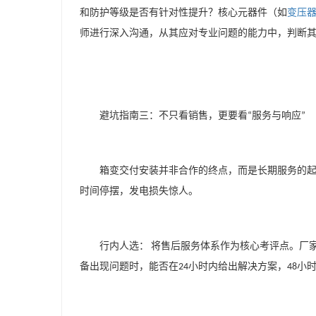
和防护等级是否有针对性提升？核心元器件（如
变压
师进行深入沟通，从其应对专业问题的能力中，判断
避坑指南三：不只看销售，更要看
服务与响应
“
”
箱变交付安装并非合作的终点，而是长期服务的
时间停摆，发电损失惊人。
行内人选：
将售后服务体系作为核心考评点。厂
备出现问题时，能否在
小时内给出解决方案，
小
24
48