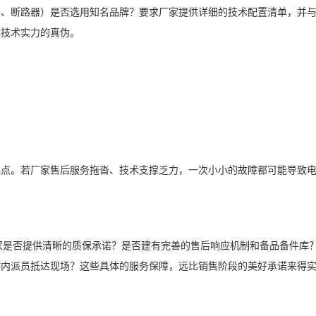
器
、断路器）是否选用知名品牌？要求厂家提供详细的技术配置清单，并
其技术实力的真伪。
起点。若厂家售后服务拖沓、技术支撑乏力，一次小小的故障都可能导致
家是否提供清晰的质保承诺？是否建有完善的售后响应机制和备品备件库
时内派员抵达现场？这些具体的服务保障，远比销售阶段的美好承诺来得