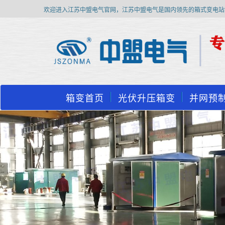
欢迎进入江苏中盟电气官网，江苏中盟电气是国内领先的箱式变电站
箱变首页
光伏升压箱变
并网预