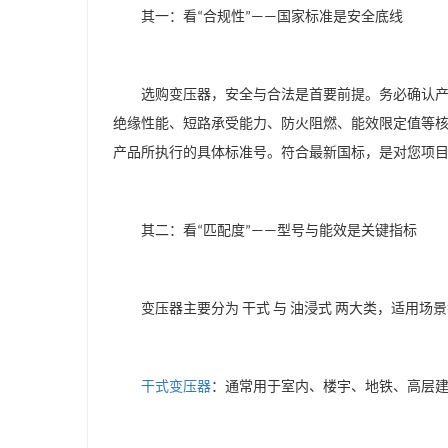
其一：看
合规性
国家标准是安全底线
“
”——
选购变压器，安全与合法是首要前提。务必确认
绝缘性能、短路承受能力、防火阻燃、能效限定值等
产品所执行的具体标准号。符合最新国标，是对您项
其二：看
匹配度
型号与能效是关键指标
“
”——
变压器主要分为
干式
与
油浸式
两大类，适用场景
干式变压器
：通常用于室内、楼宇、地铁、高层