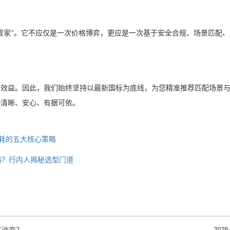
管家
。它不应仅是一次价格博弈，更应是一次基于安全合规、场景匹配、
”
与效益。因此，我们始终坚持以最新国标为底线，为您精准推荐匹配场景
都清晰、安心、有据可依。
损耗的五大核心策略
下吗？行内人揭秘选型门道
了油变？
2026