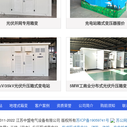
光伏并网专用箱变
充电站箱式变压器报价
0kV/35kV光伏升压箱式变电站
5MW工商业分布式光伏升压箱变（1
站
地埋式箱变
客户案例
资质荣誉
公司简介
购前须知
联
 © 2011-2022 江苏中盟电气设备有限公司 版权所有
苏ICP备19059741号
苏公网安