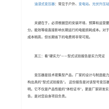
油浸式变压器
：常见于户外、
变电站
、
光伏升压
关键在于，必须根据您的安装环境、预算和运营
分。能效等级直接影响长期运行的电能损耗成本。对
成本稍高，但长期省下的电费将非常可观。
其三：看
硬实力
型式试验报告是实力凭证
“
”——
变压器是技术密集型产品，厂家的设计与制造能
构出具的
型式试验报告
。 这份报告是对该型号变压
“
”
明。它不仅是产品性能的
体检证书
，更是厂家研发实
“
”
告，是对您自身项目负责。