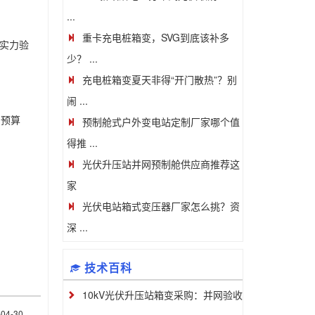
...
重卡充电桩箱变，SVG到底该补多
实力验
少？ ...
充电桩箱变夏天非得“开门散热”？别
闹 ...
预制舱式户外变电站定制厂家哪个值
与预算
得推 ...
光伏升压站并网预制舱供应商推荐这
家
光伏电站箱式变压器厂家怎么挑？资
深 ...
技术百科
10kV光伏升压站箱变采购：并网验收
-04-30