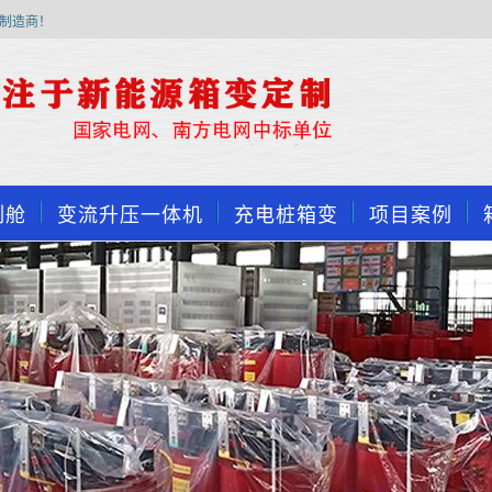
制造商！
制舱
变流升压一体机
充电桩箱变
项目案例