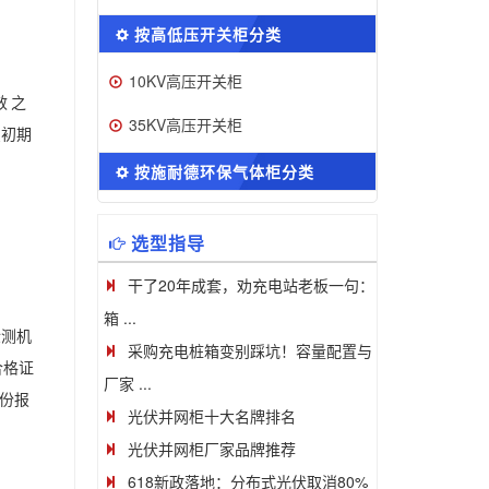
按高低压开关柜分类
10KV高压开关柜
效
之
35KV高压开关柜
虽初期
按施耐德环保气体柜分类
选型指导
干了20年成套，劝充电站老板一句：
箱 ...
检测机
采购充电桩箱变别踩坑！容量配置与
合格证
厂家 ...
份报
光伏并网柜十大名牌排名
光伏并网柜厂家品牌推荐
618新政落地：分布式光伏取消80%