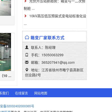
光伏升压站新趋势：箱变与一二次预
制舱 ...
10kV高压低压预装式变电站标准化设
...
箱变厂家联系方式
联系人：陈经理
手机：15050063299
邮箱：365207941@qq.com
地址：江苏省徐州市睢宁县高新区
创业路2号
0 ...
系我们
在线留言
网站地图
备32032402000365号