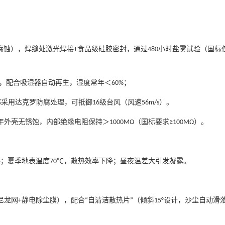
腐蚀），焊缝处激光焊接
食品级硅胶密封，通过
小时盐雾试验（国标
+
480
，配合吸湿器自动再生，湿度常年＜
；
60%
部采用达克罗防腐处理，可抵御
级台风（风速
）。
16
56m/s
年外壳无锈蚀，内部绝缘电阻保持＞
（国标要求
）。
1000MΩ
≥100MΩ
路；夏季地表温度
，散热效率下降；昼夜温差大引发凝露。
70℃
尼龙网
静电除尘膜），配合
自清洁散热片
（倾斜
设计，沙尘自动滑
+
“
”
15°