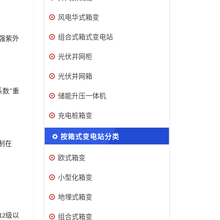
风电华式箱变
组合式箱式变电站
强紫外
光伏并网柜
光伏并网箱
系数
重
”
储能升压一体机
充电桩箱变
按箱式变电站分类
制在
欧式箱变
小型化箱变
地埋式箱变
组合式箱变
级以
12