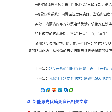
高效散热黑科技：采用
油
水
风
三级冷却，高温
•
“
-
-
”
凝露预警系统：内置温湿度传感器，当箱内湿度
•
实效：内蒙古库布齐沙漠电站反馈，该箱变在沙
特种箱变的核心逻辑：不是
升级
，而是
重生
“
”
“
”
通用箱变像
标准校服
，能应付日常；特种箱变则
“
”
海的防腐配方，从沙漠的自清洁散热到极端温度的适
上一篇：
箱变采购必问的7个问题：答不上来的厂
下一篇：
光伏升压箱式变电站：解锁电站发电潜能
新能源光伏箱变资讯相关文章