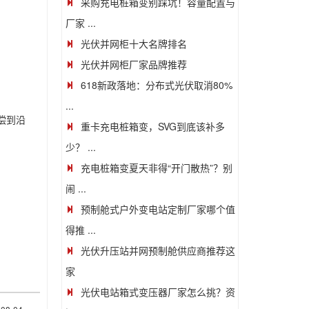
采购充电桩箱变别踩坑！容量配置与
厂家 ...
光伏并网柜十大名牌排名
光伏并网柜厂家品牌推荐
618新政落地：分布式光伏取消80%
...
偿到沿
重卡充电桩箱变，SVG到底该补多
少？ ...
充电桩箱变夏天非得“开门散热”？别
闹 ...
预制舱式户外变电站定制厂家哪个值
得推 ...
光伏升压站并网预制舱供应商推荐这
家
光伏电站箱式变压器厂家怎么挑？资