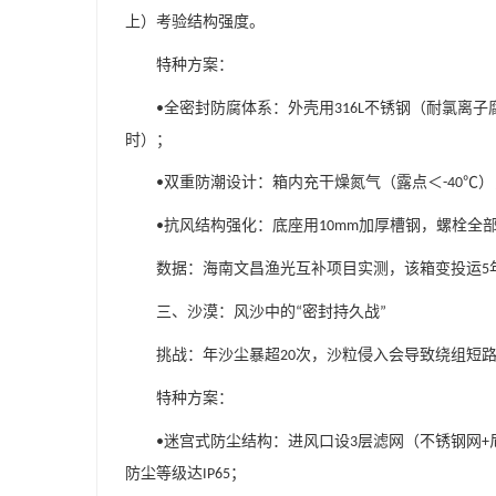
上）考验结构强度。
特种方案：
全密封防腐体系：外壳用
不锈钢（耐氯离子
•
316L
时）；
双重防潮设计：箱内充干燥氮气（露点＜
）
•
-40℃
抗风结构强化：底座用
加厚槽钢，螺栓全
•
10mm
数据：海南文昌渔光互补项目实测，该箱变投运
5
三、沙漠：风沙中的
密封持久战
“
”
挑战：年沙尘暴超
次，沙粒侵入会导致绕组短
20
特种方案：
迷宫式防尘结构：进风口设
层滤网（不锈钢网
•
3
+
防尘等级达
；
IP65