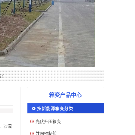
变？
箱变产品中心
按新能源箱变分类
光伏升压箱变
、沙漠
并网预制舱