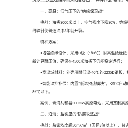
风沙
这些极端环境对箱变提出了
特种作战
要求。
……
“
”
一、高原：低气压下的
绝缘保卫战
“
”
挑战：海拔
米以上，空气密度下降
，绝缘
3000
30%
线辐射使普通油漆
年就开裂。
3
特种方案：
增强绝缘设计：采用
级（
）耐高温绝缘纸
•
H
180℃
新计算耐压值，确保在
米海拔下仍能稳定运行；
4500
宽温域材料：外壳用耐低温
的
钢板，
•
-40℃
Q235D
智能温控补偿：内置
低温预热模块
，
自动
•
“
”
-25℃
以下。
85℃
案例：青海共和县
高原电站，采用定制高
300MW
二、沿海：盐雾里的
防腐攻坚战
“
”
挑战：盐雾浓度超
（国标
倍以上），普
50mg/m³
3