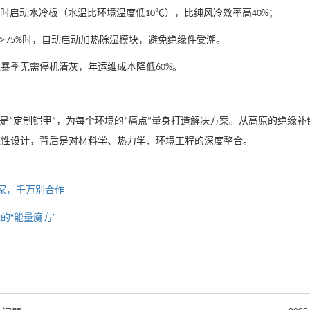
时启动水冷板（水温比环境温度低
），比纯风冷效率高
；
10℃
40%
＞
时，自动启动加热除湿模块，避免绝缘件受潮。
75%
尘暴季无需停机清灰，年运维成本降低
。
60%
是
定制铠甲
，为每个环境的
痛点
量身打造解决方案。从高原的绝缘补
“
”
“
”
应性设计，背后是对材料学、热力学、环境工程的深度整合。
家，千万别合作
的“能量魔方”