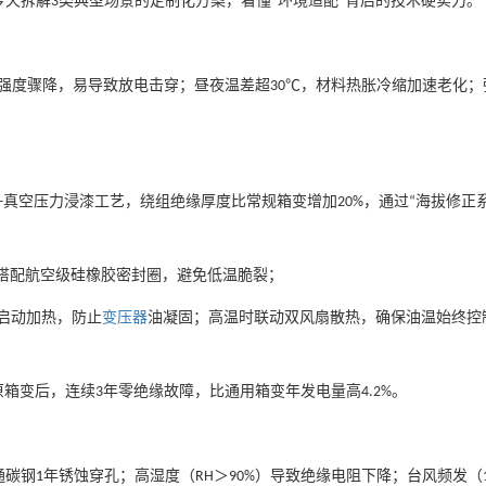
今天拆解
类典型场景的定制化方案，看懂
环境适配
背后的技术硬实力。
3
“
”
强度骤降，易导致放电击穿；昼夜温差超
，材料热胀冷缩加速老化；
30℃
真空压力浸漆工艺，绕组绝缘厚度比常规箱变增加
，通过
海拔修正
+
20%
“
搭配航空级硅橡胶密封圈，避免低温脆裂；
启动加热，防止
变压器
油凝固；高温时联动双风扇散热，确保油温始终控
原箱变后，连续
年零绝缘故障，比通用箱变年发电量高
。
3
4.2%
通碳钢
年锈蚀穿孔；高湿度（
＞
）导致绝缘电阻下降；台风频发（
1
RH
90%