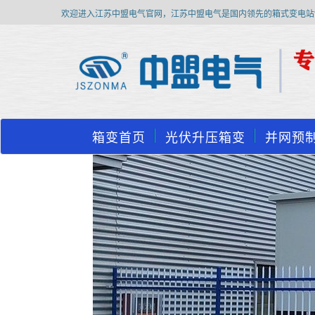
欢迎进入江苏中盟电气官网，江苏中盟电气是国内领先的箱式变电站
箱变首页
光伏升压箱变
并网预