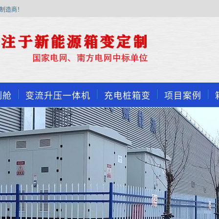
制造商！
制舱
变流升压一体机
充电桩箱变
项目案例