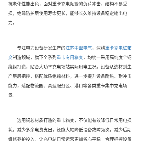
抗老化性能出色，面对重卡充电频繁的负荷冲击，结构不易受
损，绝缘防护层使用寿命更长，能够长久维持设备稳定输出电
力。
专注电力设备研发生产的
江苏中盟电气
，深耕
重卡充电桩箱
变
制造领域，旗下全系列
重卡专用箱变
，均统一采用高纯度全铜
绕组打造，贴合大功率充电场站实际用电工况。设备从选材到生
产层层把控，搭配优质绝缘材料，进一步提升设备耐热、耐冲击
能力，适配物流园、高速服务区、港口等各类重卡集中充电场
景。
选用铜芯材质打造的重卡箱变，不仅能有效降低日常用电损
耗，减少多余电费支出，还能大幅降低设备故障频次，减少后期
维修养护投入，让充电站日常运营更加省心平稳。合理把控设备