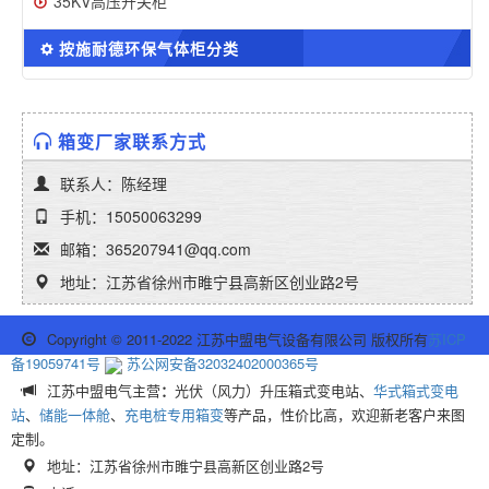
35KV高压开关柜
按施耐德环保气体柜分类
箱变厂家联系方式
联系人：陈经理
手机：15050063299
邮箱：365207941@qq.com
地址：江苏省徐州市睢宁县高新区创业路2号
Copyright © 2011-2022 江苏中盟电气设备有限公司 版权所有
苏ICP
备19059741号
苏公网安备32032402000365号
江苏中盟电气主营
：
光伏（风力）升压箱式变电站、
华式箱式变电
站
、
储能一体舱
、
充电桩专用箱变
等产品，性价比高，欢迎新老客户来图
定制。
地址：江苏省徐州市睢宁县高新区创业路2号