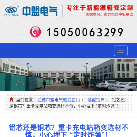
Toggle
navigati
当前位置：
江苏中盟电气箱变首页
>
选型指导
>
铝芯还
是铜芯？重卡充电站箱变选材不慎，小心埋下 “定时炸弹”！
铝芯还是铜芯？重卡充电站箱变选材不
慎，小心埋下 “定时炸弹”！