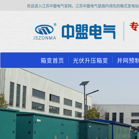
欢迎进入江苏中盟电气官网，江苏中盟电气是国内领先的箱式变电站
箱变首页
光伏升压箱变
并网预