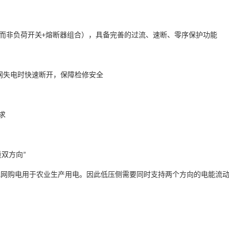
而非负荷开关
熔断器组合），具备完善的过流、速断、零序保护功能
+
网失电时快速断开，保障检修安全
求
量双方向
”
电网购电用于农业生产用电。因此低压侧需要同时支持两个方向的电能流