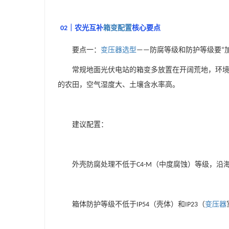
｜农光互补
箱变配置
核心要点
02
要点一：
变压器选型
防腐等级和防护等级要
——
“
常规地面光伏电站的箱变多放置在开阔荒地，环
的农田，空气湿度大、土壤含水率高。
建议配置：
外壳防腐处理不低于
（中度腐蚀）等级，沿
C4-M
箱体防护等级不低于
（壳体）和
（
变压器
IP54
IP23