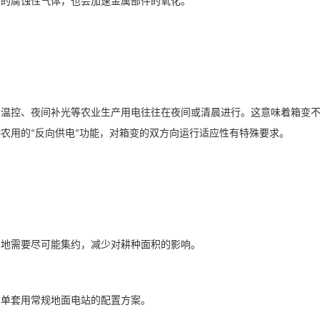
生的腐蚀性气体，也会加速金属部件的氧化。
棚温控、夜间补光等农业生产用电往往在夜间或清晨进行。这意味着箱变
供农用的
反向供电
功能，对箱变的双方向运行适应性有特殊要求。
“
”
占地需要尽可能集约，减少对耕种面积的影响。
简单套用常规地面电站的配置方案。