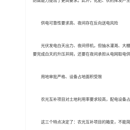
防腐能力提出了更高要求。此外，化肥、农药挥发产
供电可靠性要求高、夜间存在反向送电风险
光伏发电白天出力、夜间停机，但抽水灌溉、大
要完成白天的升压并网，还要在夜间承担从电网取电
用地审批严格、设备占地面积受限
农光互补项目对土地利用率要求较高，配电设备
这三个特点决定了：农光互补项目的箱变，不能