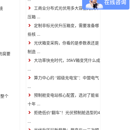
工商业分布式光伏用多大容量光伏升
境
压箱 ...
定制非标光伏升压箱变，需要准备哪
些核 ...
光伏箱变采购，你看的是参数表还是
制造 ...
防腐要
大功率快充时代，35kV箱变凭什么成
...
算力中心的 “超级充电宝”：中盟电气
...
预制舱变电站核心配置，选对了能省
响整个
十年 ...
拒绝低价“翻车”！光伏预制舱选型的4
...
光伏升压站新趋势：箱变与一二次预