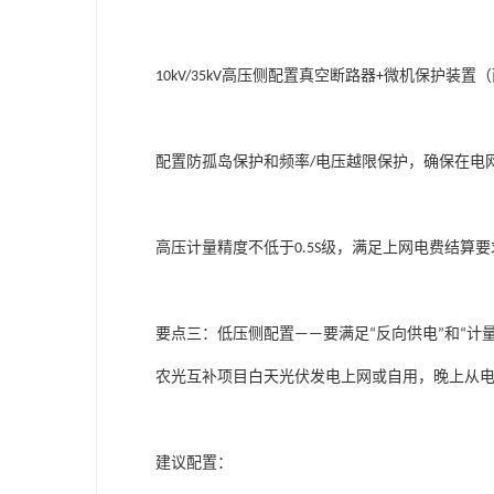
高压侧配置真空断路器
微机保护装置（
10kV/35kV
+
配置防孤岛保护和频率
电压越限保护，确保在电
/
高压计量精度不低于
级，满足上网电费结算要
0.5S
要点三：低压侧配置
要满足
反向供电
和
计
——
“
”
“
农光互补项目白天光伏发电上网或自用，晚上从
建议配置：