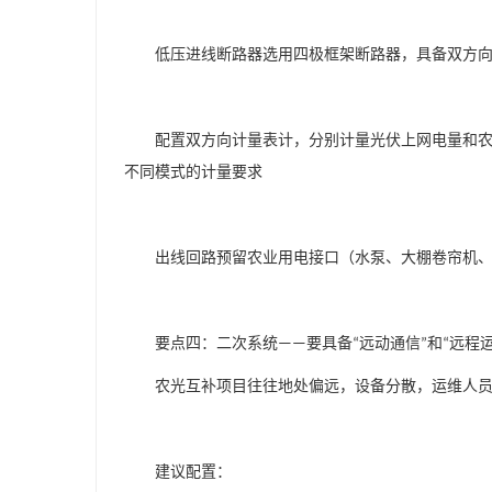
低压进线断路器选用四极框架断路器，具备双方
配置双方向计量表计，分别计量光伏上网电量和
不同模式的计量要求
出线回路预留农业用电接口（水泵、大棚卷帘机
要点四：二次系统
要具备
远动通信
和
远程
——
“
”
“
农光互补项目往往地处偏远，设备分散，运维人
建议配置：