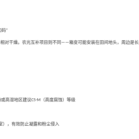
加码
”
境相对干燥。农光互补项目则不同
箱变可能安装在田间地头，周边是长
——
海或高湿地区建议
（高度腐蚀）等级
C5-M
室），有效防止凝露和粉尘侵入