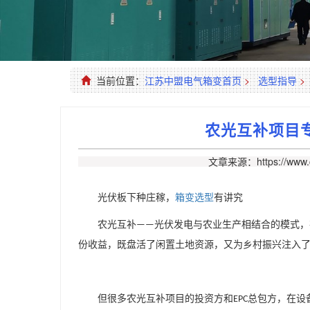
当前位置：
江苏中盟电气箱变首页
>
选型指导
>
农光互补项目
文章来源：https://www.c
光伏板下种庄稼，
箱变选型
有讲究
农光互补
光伏发电与农业生产相结合的模式，
——
份收益，既盘活了闲置土地资源，又为乡村振兴注入
但很多农光互补项目的投资方和
总包方，在设
EPC