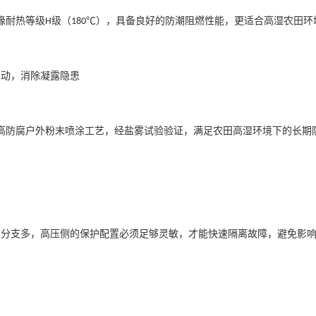
缘耐热等级
级（
），具备良好的防潮阻燃性能，更适合高湿农田环
H
180℃
启动，消除凝露隐患
高防腐户外粉末喷涂工艺，经盐雾试验验证，满足农田高湿环境下的长期
、分支多，高压侧的保护配置必须足够灵敏，才能快速隔离故障，避免影