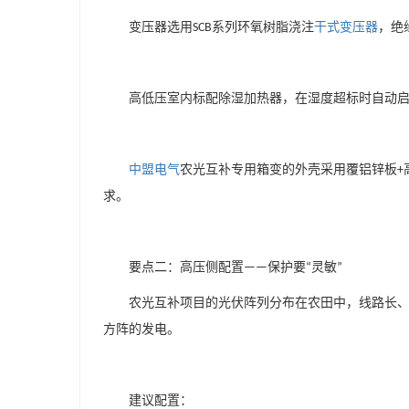
变压器选用
系列环氧树脂浇注
干式变压器
，绝
SCB
高低压室内标配除湿加热器，在湿度超标时自动
中盟电气
农光互补专用箱变的外壳采用覆铝锌板
+
求。
要点二：高压侧配置
保护要
灵敏
——
“
”
农光互补项目的光伏阵列分布在农田中，线路长
方阵的发电。
建议配置：