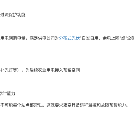
向过流保护功能
农用电网购电量，满足供电公司对
分布式光伏
自发自用、余电上网
或
全
“
”
“
、补光灯等），为后续农业用电接入预留空间
运维
能力
”
员不可能每个站点都常驻。这就要求箱变具备远程监控和故障预警能力。