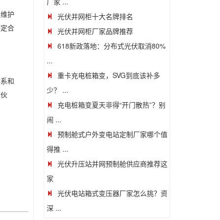
厂家 ...
的维护
光伏并网柜十大名牌排名
决定合
光伏并网柜厂家品牌推荐
618新政落地：分布式光伏取消80%
...
重卡充电桩箱变，SVG到底该补多
体系和
少？ ...
作伙
充电桩箱变夏天非得“开门散热”？别
闹 ...
预制舱式户外变电站定制厂家哪个值
得推 ...
光伏升压站并网预制舱供应商推荐这
家
光伏电站箱式变压器厂家怎么挑？资
深 ...