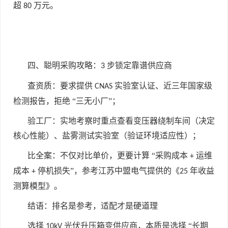
超
万元。
80
四、聪明采购攻略：
步锁定靠谱供应商
3
查资质：要求提供
实验室认证、近三年国家级
CNAS
检测报告，拒绝 “三无小厂”；
验工厂：实地考察时重点查看变压器绕制车间（决定
核心性能）、盐雾测试实验室（验证环境适应性）；
比全案：不仅对比单价，更要计算 “采购成本
运维
+
成本
停机损失”，参考江苏中盟电气提供的《
年收益
+
25
测算模型》。
结语：排名是参考，适配才是硬道理
选择
光伏升压箱变供应商，本质是选择 “长期
10kV