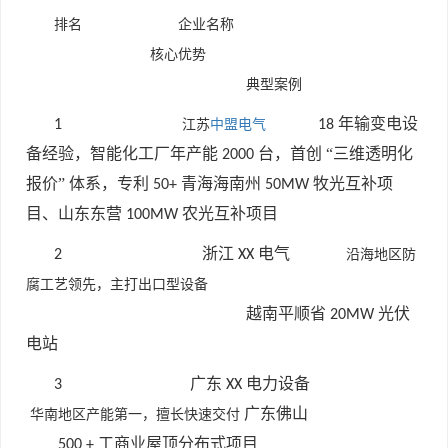
排名
企业名称
核心优势
典型案例
年输变电设
1
江苏
中盟电气
18
备经验，智能化工厂年产能
台，首创 “三维透明化
2000
报价” 体系，专利
青海海南州
牧光互补项
50+
50MW
目、山东东营
农光互补项目
100MW
浙江
电气
2
XX
沿海地区防
腐工艺领先，主打出口型设备
越南平顺省
光伏
20MW
电站
广东
电力设备
3
XX
广东佛山
华南地区产能第一，擅长快速交付
工商业屋顶分布式项目
500 +