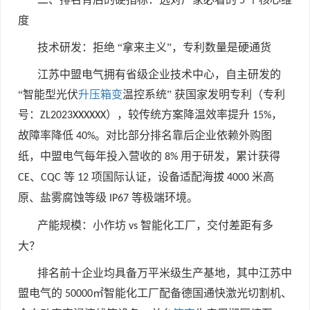
5
度
技术研发：拒绝 “拿来主义”，专利数量是硬通货
江苏中盟电气拥有省级企业技术中心，自主研发的
“智能型光伏
升压箱变
温控系统” 获国家发明专利（专利
号：
），较传统方案降温效率提升
，
ZL2023XXXXXX
15%
故障率降低
。对比部分排名靠后企业依赖外购图
40%
纸，中盟电气每年投入营收的
用于研发，累计获得
8%
、
等
项国际认证，设备适配海拔
米高
CE
CQC
12
4000
原、盐雾腐蚀等级
等极端环境。
IP67
产能规模：小作坊
智能化工厂，交付差距有多
vs
大？
排名前十企业均具备万平米级生产基地，其中江苏中
盟电气的
㎡智能化工厂配备德国通快激光切割机、
50000