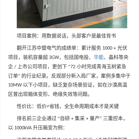
项目案例：用数据说话，头部客户是最佳背书
翻开江苏中盟电气的成绩单：累计服务
光伏
1000 +
项目，装机容量超
，包括国电投、
华能
、晶科等央
3GW
企
上市公司项目，更创下 “
小时完成青海玉树紧急
/
72
订单” 的行业纪录。反观部分新入局厂家，案例多集中于
以下小项目，缺乏复杂场景验证，如在沙漠高温
10MW
区曾出现箱体变形、绝缘失效等问题。
性价比：低价≠省钱，全生命周期成本才是关键
排名前三企业通过 “自研
集采
量产” 三重控本，
+
+
以
升压箱变为例：
1000kVA