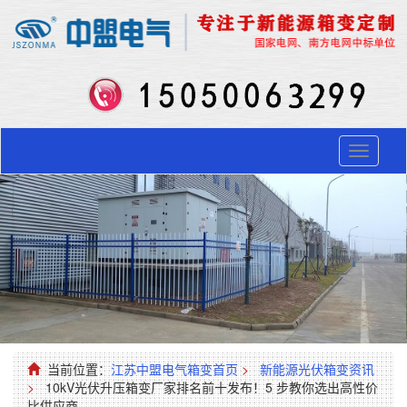
Toggle
navigati
当前位置：
江苏中盟电气箱变首页
>
新能源光伏箱变资讯
>
10kV光伏升压箱变厂家排名前十发布！5 步教你选出高性价
比供应商