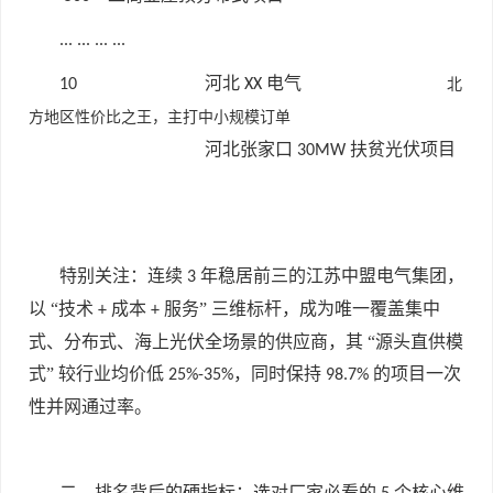
...
...
...
...
河北
电气
10
XX
北
方地区性价比之王，主打中小规模订单
河北张家口
扶贫光伏项目
30MW
特别关注：连续
年稳居前三的江苏中盟电气集团，
3
以 “技术
成本
服务” 三维标杆，成为唯一覆盖集中
+
+
式、分布式、海上光伏全场景的供应商，其 “源头直供模
式” 较行业均价低
，同时保持
的项目一次
25%-35%
98.7%
性并网通过率。
二、排名背后的硬指标：选对厂家必看的
个核心维