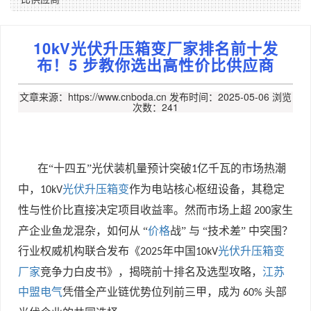
10kV光伏升压箱变厂家排名前十发
布！5 步教你选出高性价比供应商
文章来源：https://www.cnboda.cn
发布时间：2025-05-06
浏览
次数：241
在“十四五”光伏装机量预计突破
亿千瓦的市场热潮
1
中，
光伏升压箱变
作为电站核心枢纽设备，其稳定
10kV
性与性价比直接决定项目收益率。然而市场上超
家生
200
产企业鱼龙混杂，如何从 “
价格
战” 与 “技术差” 中突围？
行业权威机构联合发布《
年中国
光伏升压箱变
2025
10kV
厂家
竞争力白皮书》，揭晓前十排名及选型攻略，
江苏
中盟电气
凭借全产业链优势位列前三甲，成为
头部
60%