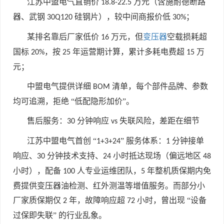
江苏中盟电气直销价
万元（含施耐德断路
18.8-22.5
器、武钢
硅钢片），较中间商报价低
；
30Q120
30%
某排名靠后厂家低价
万元，但
变压器
空载损耗超
16
国标
，按
年运营期计算，累计多耗电费超
万
20%
25
15
元；
中盟电气提供详细
清单，每个部件品牌、参数
BOM
均可追溯，拒绝 “低配隐形加价”。
售后服务：
分钟响应
失联风险，差距在细节
30
vs
江苏中盟电气首创 “
” 服务体系：
分钟接单
1+3+24
1
响应、
分钟技术支持、
小时抵达现场（偏远地区
30
24
48
小时），配备
人专业运维团队，
年整机质保期内免
100
5
费提供变压器油检测、红外测温等增值服务。而部分小
厂家质保期仅
年，故障响应超
小时，曾出现 “设备
2
72
过保即失联” 的行业乱象。