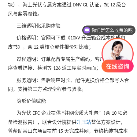
块），海上光伏专属方案通过
认证，抗
级台
DNV GL
12
风与盐雾腐蚀。
三维透明化采购体验
你们是怎么收费的呢
价格透明：官网可下载《
升压箱变成本构成白
10kV
皮书》，含
类核心部件报价对比表；
12
过程透明：订单配备专属生产编码，客户可通过小程
序查看焊接、检测等
道工序实时画面；
126
服务透明：售后响应时长、配件更换价格全部写入合
同，支持第三方监理全程参与验收。
隐形价值赋能
为光伏
企业提供 “并网资质大礼包”（含
项必
EPC
10
备检测报告），联合设计院提供
升压站
整体方案设计，
曾帮助某山东项目提前
天完成并网，节约抢装期成本
15