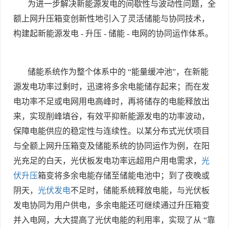
为进一步解决新能源发电的间歇性与波动性问题，全
额上网升压箱变创新性地引入了灵活储能与协同技术，
构建起新能源发电 - 升压 - 储能 - 电网的协同运作体系。
储能系统作为整个体系中的 “能量缓冲池”，在新能
源发电功率过剩时，迅速将多余电能储存起来；而在发
电功率不足或电网用电高峰时，再将储存的电能释放出
来，实现削峰填谷，有效平抑新能源发电的功率波动，
保障电能供应的稳定性与连续性。以某分布式光伏项目
与全额上网升压箱变及储能系统的协同运作为例，在阳
光充足的白天，光伏板发电功率远超用户用电需求，
光
伏升压
箱变将多余电能存储至储能电池中；到了夜晚或
阴天，
光伏发电
不足时，储能系统释放电能，与光伏板
发电协同为用户供电，多余电能还可继续通过升压箱变
并入电网，大大提高了光伏电能的利用率，实现了从 “靠