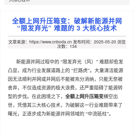
全额上网升压箱变：破解新能源并网
“限发弃光” 难题的 3 大核心技术
文章来源：https://www.cnboda.cn
发布时间：2025-05-20
浏览
次数：134
新能源并网过程中的 “限发弃光（风）” 难题却愈发
凸显，成为行业发展道路上的 “拦路虎”。大量清洁能源
因无法顺利并网或并网后不能被充分消纳，只能无奈被
舍弃，不仅造成资源的极大浪费，还严重阻碍了能源转
型的步伐。在此困境之下，
全额上网升压箱变
横空出
世，凭借其三大核心技术，为破解这一行业难题带来了
曙光，正逐步成为新能源并网领域的 “中流砥柱”。