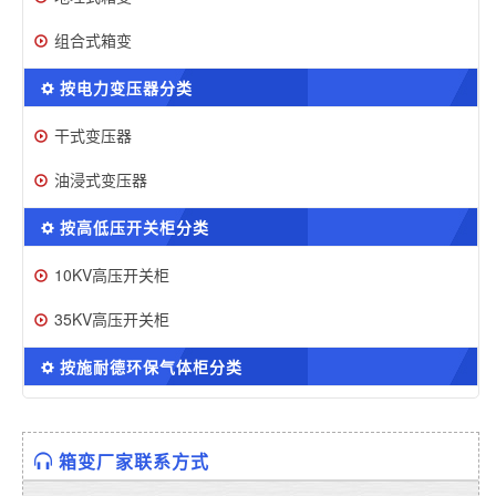
组合式箱变
按电力变压器分类
干式变压器
油浸式变压器
按高低压开关柜分类
10KV高压开关柜
35KV高压开关柜
按施耐德环保气体柜分类
箱变厂家联系方式