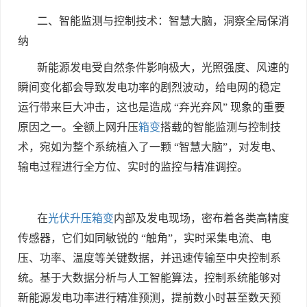
二、智能监测与控制技术：智慧大脑，洞察全局保消
纳
新能源发电受自然条件影响极大，光照强度、风速的
瞬间变化都会导致发电功率的剧烈波动，给电网的稳定
运行带来巨大冲击，这也是造成 “弃光弃风” 现象的重要
原因之一。全额上网升压
箱变
搭载的智能监测与控制技
术，宛如为整个系统植入了一颗 “智慧大脑”，对发电、
输电过程进行全方位、实时的监控与精准调控。
在
光伏升压箱变
内部及发电现场，密布着各类高精度
传感器，它们如同敏锐的 “触角”，实时采集电流、电
压、功率、温度等关键数据，并迅速传输至中央控制系
统。基于大数据分析与人工智能算法，控制系统能够对
新能源发电功率进行精准预测，提前数小时甚至数天预