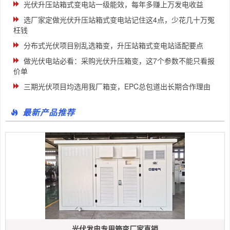
光伏升压站箱式变电站一级能效，每年多赚上万发电收益
选厂家定做光伏升压站箱式变电站记住这4点，少花几十万冤
枉钱
分布式光伏项目别乱选箱变，升压站箱式变电站适配要点
做光伏电站必看：采购光伏升压箱变，这7个参数不能只看报
价单
三期光伏项目均选用我厂箱变，EPC总包道出长期合作理由
最新产品推荐
光伏发电专用箱变厂家直销