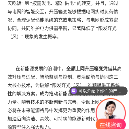
天吃饭” 到 “按需发电、精准供电” 的转变。并且，通过
与电网的智能交互，升压箱变能够根据电网实时负荷情
况，合理调配储能系统的充放电策略，与电网形成紧密
协同，共同维护电力供需平衡，显著降低了 “限发弃光
（风）” 现象的发生概率。
在新能源发展的浪潮中，
全额上网升压箱变
凭借其高
效升压与适配、智能监测与控制、灵活储能与协同这三
可以介绍下你们的产品么
大核心技术，为破解 “限发弃光（风）” 难题提供了系统
你们是怎么收费的呢
性的解决方案，成为推动新能源并网与高效利用的关键
力量。随着技术的不断创新与完善，全额上网升压箱变
必将在未来能源格局中发挥更为重要的作用，助力我们
加速迈向清洁、高效、可持续的能源新时代，为全球能
源转型注入强大动力。