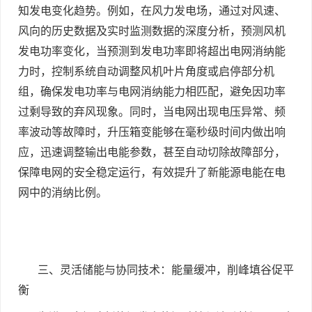
知发电变化趋势。例如，在风力发电场，通过对风速、
风向的历史数据及实时监测数据的深度分析，预测风机
发电功率变化，当预测到发电功率即将超出电网消纳能
力时，控制系统自动调整风机叶片角度或启停部分机
组，确保发电功率与电网消纳能力相匹配，避免因功率
过剩导致的弃风现象。同时，当电网出现电压异常、频
率波动等故障时，升压箱变能够在毫秒级时间内做出响
应，迅速调整输出电能参数，甚至自动切除故障部分，
保障电网的安全稳定运行，有效提升了新能源电能在电
网中的消纳比例。
三、灵活储能与协同技术：能量缓冲，削峰填谷促平
衡