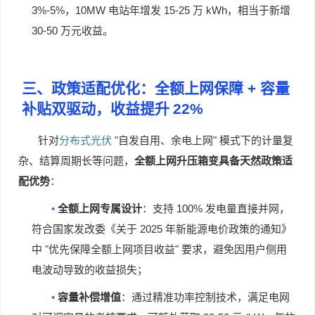
3%-5%
10MW
15-25
kWh
，
电站年增发
万
，相当于新增
30-50
万元收益。
三、政策适配优化：全额上网保障
+
容量
补贴双驱动，收益提升
22%
"
"
针对
分布式光伏
自发自用、余电上网
模式下的计量复
杂、结算周期长等问题，
全额上网升压箱变具备天然政策适
配优势
：
•
100%
全额上网专属设计
：支持
发电量直接并网，
2025
符合国家发改委《关于
年新能源电价政策的通知》
"
"
中
优先保障全额上网项目收益
要求，避免因用户侧用
电波动导致的收益损失；
•
容量补偿增值
：通过精准功率控制技术，满足电网