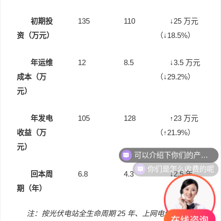
135
110
↓25
初期投
万元
↓18.5%
资（万元）
（
）
12
8.5
↓3.5
年运维
万元
↓29.2%
成本（万
（
）
元）
105
128
↑23
年发电
万元
↑21.9%
收益（万
（
）
元）
你们是怎么收费的呢
6.8
4.3
↓2.5
回本周
年
期（年）
25
0.85
注：按光伏电站全生命周期
年、上网电价
元