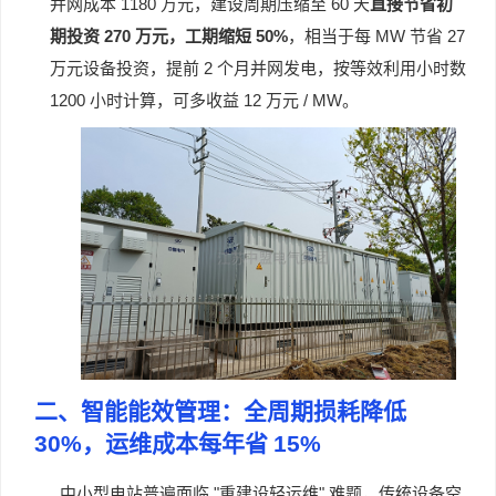
1180
60
并网成本
万元，建设周期压缩至
天
直接节省初
270
50%
MW
27
期投资
万元，工期缩短
，相当于每
节省
2
万元设备投资，提前
个月并网发电，按等效利用小时数
1200
12
/ MW
小时计算，可多收益
万元
。
二、智能能效管理：全周期损耗降低
30%
，运维成本每年省
15%
"
"
中小型电站普遍面临
重建设轻运维
难题，传统设备空