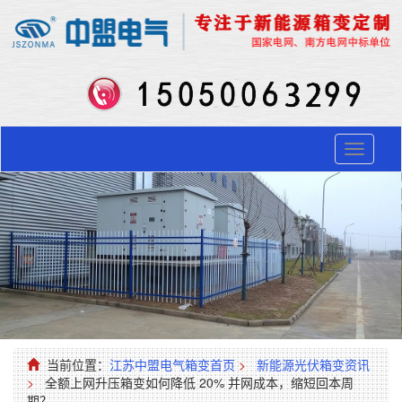
Toggle
navigati
当前位置：
江苏中盟电气箱变首页
>
新能源光伏箱变资讯
>
全额上网升压箱变如何降低 20% 并网成本，缩短回本周
期？​