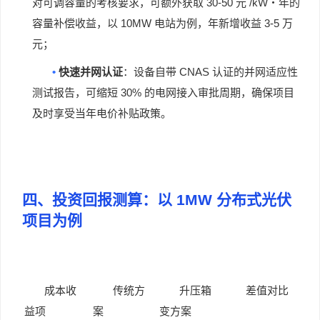
30-50
/kW
对可调容量的考核要求，可额外获取
元
・年的
10MW
3-5
容量补偿收益，以
电站为例，年新增收益
万
元；
•
CNAS
快速并网认证
：设备自带
认证的并网适应性
30%
测试报告，可缩短
的电网接入审批周期，确保项目
及时享受当年电价补贴政策。
四、投资回报测算：以
1MW
分布式光伏
项目为例
成本收
传统方
升压箱
差值对比
益项
案
变方案