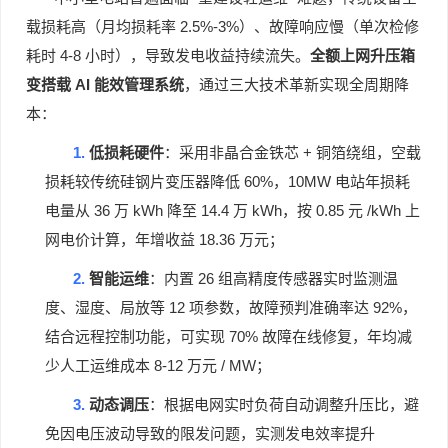
2.5%-3%
载损耗高（月均损耗率
）、故障响应慢（单次检修
4-8
耗时
小时），导致发电收益持续流失。
全额上网升压箱
AI
变搭载
能效管理系统
，通过三大技术革新实现全周期降
本：
1.
+
低损耗硬件
：采用非晶合金铁芯
铜箔绕组，空载
60%
10MW
损耗较传统硅钢片变压器降低
，
电站年损耗
36
kWh
14.4
kWh
0.85
/kWh
电量从
万
降至
万
，按
元
上
18.36
网电价计算，年增收益
万元；
2.
26
智能运维
：内置
组高精度传感器实时监测温
12
92%
度、湿度、局放等
项参数，故障预判准确率达
，
70%
结合远程控制功能，可实现
故障在线修复，年均减
8-12
/ MW
少人工运维成本
万元
；
3.
动态调压
：根据电网实时负荷自动调整升压比，避
免因电压波动导致的限发问题，实测发电效率提升