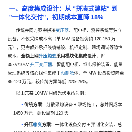
一、高度集成设计：从
"
拼凑式建站
"
到
"
一体化交付
"
，初期成本直降
18%
传统并网方案需拼凑
变压器
、配电柜、测控系统等独立
MW
120-150
设备，不仅采购成本高（单
设备投资约
万
元），更需额外承担线缆铺设、机柜定制、现场调试等隐性
成本。
全额上网
升压箱变
采用模块化集成设计
，将
35kV/10kV
升压变压器
、智能配电柜、继电保护装置、能量
MW
管理系统等核心组件集成于
预制舱
体，单
设备投资降至
95-120
20%-25%
万元，较传统方案降低
。
10MW
以山东某
村级光伏电站为例：
•
+
传统方案
：分散采购设备
现场施工，总并网成本
1450
120
万元，建设周期
天
•
+
升压
箱变
方案
：一体化设备交付
预制化安装，总