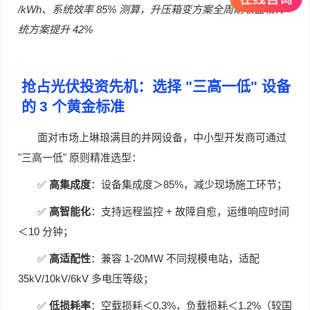
/kWh
85%
、系统效率
测算，升压箱变方案全周期收益较传
42%
统方案提升
抢占光伏投资先机：选择
"
三高一低
"
设备
的
3
个黄金标准
面对市场上琳琅满目的并网设备，中小型开发商可通过
"
"
三高一低
原则精准选型：
✅
85%
高集成度
：设备集成度＞
，减少现场施工环节；
✅
+
高智能化
：支持远程监控
故障自愈，运维响应时间
10
＜
分钟；
✅
1-20MW
高适配性
：兼容
不同规模电站，适配
35kV/10kV/6kV
多电压等级；
✅
0.3%
1.2%
低损耗率
：空载损耗＜
，负载损耗＜
（较国