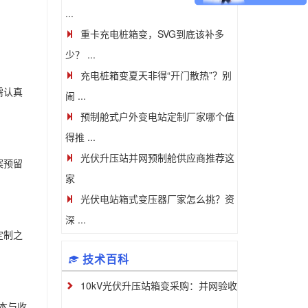
...
重卡充电桩箱变，SVG到底该补多
少？ ...
充电桩箱变夏天非得“开门散热”？别
需认真
闹 ...
预制舱式户外变电站定制厂家哪个值
得推 ...
光伏升压站并网预制舱供应商推荐这
案预留
家
光伏电站箱式变压器厂家怎么挑？资
深 ...
定制之
技术百科
10kV光伏升压站箱变采购：并网验收
...
本与收