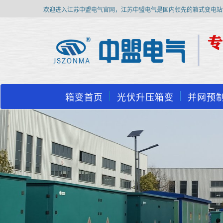
欢迎进入江苏中盟电气官网，江苏中盟电气是国内领先的箱式变电站
箱变首页
光伏升压箱变
并网预