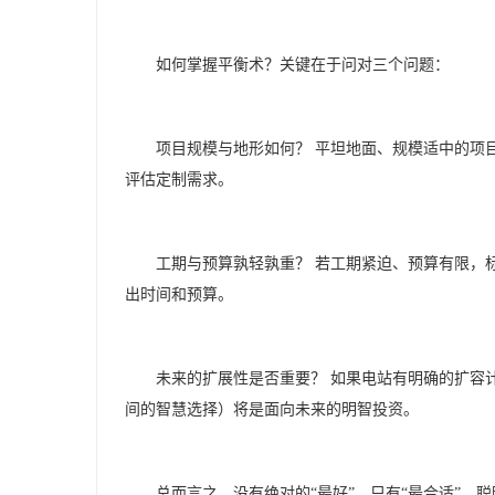
如何掌握平衡术？关键在于问对三个问题：
项目规模与地形如何？
平坦地面、规模适中的项
评估定制需求。
工期与预算孰轻孰重？
若工期紧迫、预算有限，
出时间和预算。
未来的扩展性是否重要？
如果电站有明确的扩容
间的智慧选择）将是面向未来的明智投资。
总而言之，没有绝对的
“最好”，只有“最合适”。