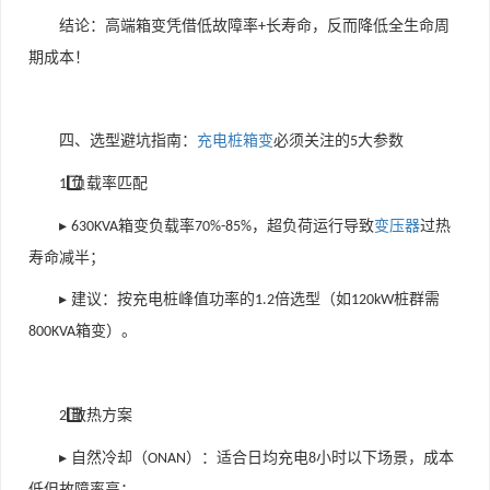
结论：高端箱变凭借低故障率
长寿命，反而降低全生命周
+
期成本！
四、选型避坑指南：
充电桩箱变
必须关注的
大参数
5
⃣ 负载率匹配
1️
▸
箱变负载率
，超负荷运行导致
变压器
过热
630KVA
70%-85%
寿命减半；
▸ 建议：按充电桩峰值功率的
倍选型（如
桩群需
1.2
120kW
箱变）。
800KVA
⃣ 散热方案
2️
▸ 自然冷却（
）：适合日均充电
小时以下场景，成本
ONAN
8
低但故障率高；