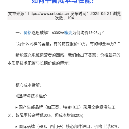
文章来源：https://www.cnboda.cn
发布时间：2025-05-21
浏览
次数：194
一、
价格
迷思破解：
箱变
为何均价
万？
630KVA
15-25
“为什么同样的容量，有的箱变报价
万，有的却要
万？”
10
30
新能源充电桩运营者的困惑，我们给出了答案：
价格差异的
本质是技术配置与长期价值的博弈！
核心成本拆解：
⃣ 品牌与技术溢价
1️
▸ 国产头部品牌（如正泰、特变电工）采用全绝缘浇注工
艺，故障率较杂牌低
，但成本增加
；
80%
20%
▸ 国际品牌（
、西门子）核心部件进口，价格上浮
，
ABB
30%