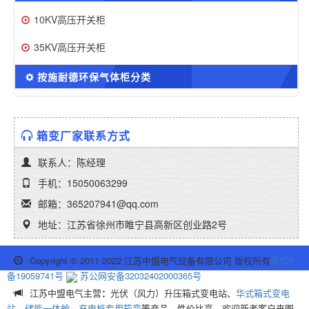
10KV高压开关柜
35KV高压开关柜
按施耐德环保气体柜分类
箱变厂家联系方式
联系人：陈经理
手机：15050063299
邮箱：365207941@qq.com
地址：江苏省徐州市睢宁县高新区创业路2号
Copyright © 2011-2022 江苏中盟电气设备有限公司 版权所有
苏ICP
备19059741号
苏公网安备32032402000365号
江苏中盟电气主营
：
光伏（风力）升压箱式变电站、
华式箱式变电
站
、
储能一体舱
、
充电桩专用箱变
等产品，性价比高，欢迎新老客户来图