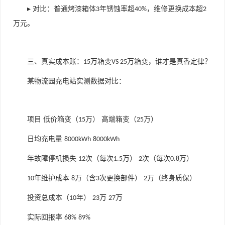
▸ 对比：普通烤漆箱体
年锈蚀率超
，维修更换成本超
3
40%
2
万元。
三、真实成本账：
万箱变
万箱变，谁才是真香定律？
15
VS 25
某物流园充电站实测数据对比：
项目
低价箱变（
万）
高端箱变（
万）
15
25
日均充电量
8000kWh
8000kWh
年故障停机损失
次（每次
万）
次（每次
万）
12
1.5
2
0.8
年维护成本
万（含
次更换部件）
万（终身质保）
10
8
3
2
投资总成本（
年）
万
万
10
23
27
实际回报率
68%
89%