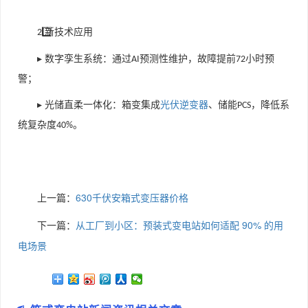
⃣ 新技术应用
2️
▸ 数字孪生系统：通过
预测性维护，故障提前
小时预
AI
72
警；
▸ 光储直柔一体化：箱变集成
光伏逆变器
、储能
，降低系
PCS
统复杂度
。
40%
上一篇：
630千伏安箱式变压器价格
下一篇：
从工厂到小区：预装式变电站如何适配 90% 的用
电场景