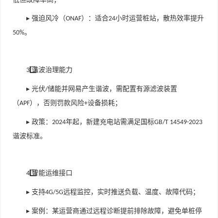
▸ 强迫风冷（
）：适合
小时运营桩站，散热效率提升
ONAF
24
。
50%
⃣ 谐波治理能力
3️
▸ 光伏
储能并网易产生谐波，需配置有源滤波装置
/
（
），否则罚款风险
设备损耗；
APF
+
▸ 政策：
年起，新建充电站需满足国标
2024
GB/T 14549-2023
谐波标准。
⃣ 智能运维接口
4️
▸ 支持
远程监控，实时推送负载、温度、故障代码；
4G/5G
▸ 案例：某运营商通过远程诊断提前排除故障，避免单桩停