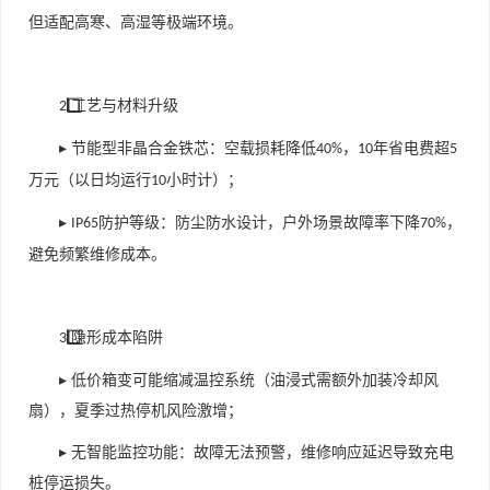
但适配高寒、高湿等极端环境。
⃣ 工艺与材料升级
2️
▸ 节能型非晶合金铁芯：空载损耗降低
，
年省电费超
40%
10
5
万元（以日均运行
小时计）；
10
▸
防护等级：防尘防水设计，户外场景故障率下降
，
IP65
70%
避免频繁维修成本。
⃣ 隐形成本陷阱
3️
▸ 低价箱变可能缩减温控系统（油浸式需额外加装冷却风
扇），夏季过热停机风险激增；
▸ 无智能监控功能：故障无法预警，维修响应延迟导致充电
桩停运损失。