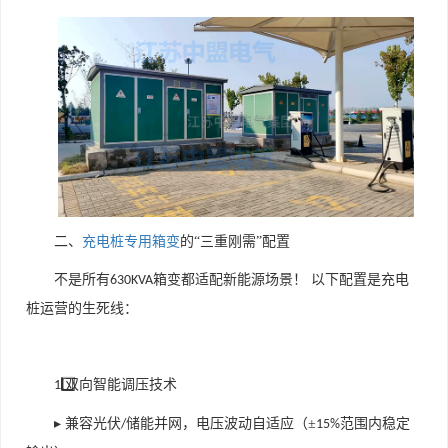
二、
充电桩专用箱变
的“三重刚需”配置
不是所有
箱变都适配新能源场景！ 以下配置是充电
630KVA
桩运营的生死线：
⃣ 双向智能调压技术
1️
▸ 兼容光伏
储能并网，电压波动自适应（±
范围内稳定
/
15%