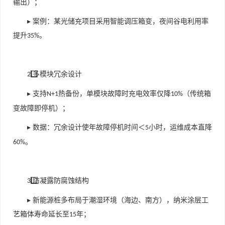
输出）；
▸ 案例：某光储充项目采用智能调压箱变，夜间谷电利用率
提升
。
35%
⃣ 多模块冗余设计
2️
▸ 支持
热备份，单模块故障时充电效率仅降
（传统箱
N+1
10%
变故障即停机）；
▸ 数据：冗余设计使年故障停机时间＜
小时，运维成本直降
5
。
60%
⃣ 防凝露防腐蚀结构
3️
▸ 新能源桩多布局于潮湿环境（海边、南方），纳米涂层工
艺箱体寿命延长至
年；
15