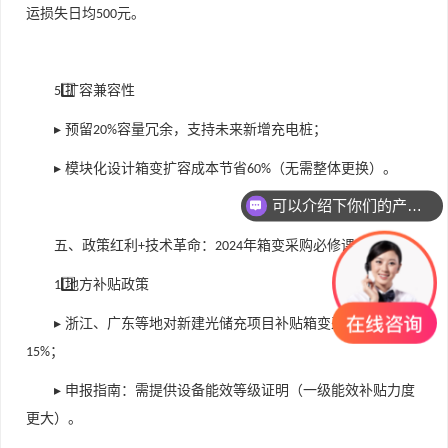
运损失日均
元。
500
⃣ 扩容兼容性
5️
▸ 预留
容量冗余，支持未来新增充电桩；
20%
▸ 模块化设计箱变扩容成本节省
（无需整体更换）。
60%
可以介绍下你们的产品么
五、政策红利
技术革命：
年箱变采购必修课
+
2024
⃣ 地方补贴政策
1️
▸ 浙江、广东等地对新建光储充项目补贴箱变采购费的
；
15%
▸ 申报指南：需提供设备能效等级证明（一级能效补贴力度
更大）。