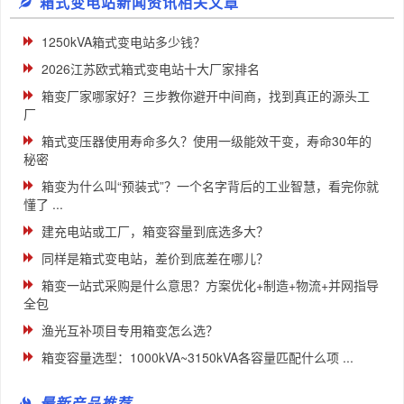
箱式变电站新闻资讯相关文章
1250kVA箱式变电站多少钱？
2026江苏欧式箱式变电站十大厂家排名
箱变厂家哪家好？三步教你避开中间商，找到真正的源头工
厂
箱式变压器使用寿命多久？使用一级能效干变，寿命30年的
秘密
箱变为什么叫“预装式”？一个名字背后的工业智慧，看完你就
懂了 ...
建充电站或工厂，箱变容量到底选多大？
同样是箱式变电站，差价到底差在哪儿？
箱变一站式采购是什么意思？方案优化+制造+物流+并网指导
全包
渔光互补项目专用箱变怎么选？
箱变容量选型：1000kVA~3150kVA各容量匹配什么项 ...
最新产品推荐