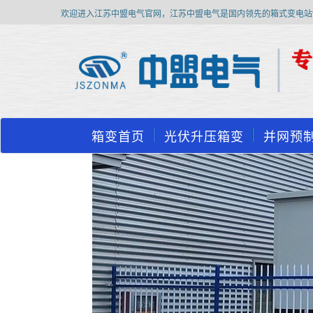
欢迎进入江苏中盟电气官网，江苏中盟电气是国内领先的箱式变电站
箱变首页
光伏升压箱变
并网预