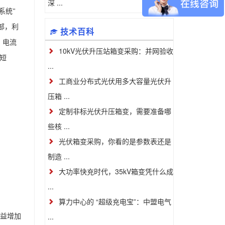
深 ...
系统
"
部，利
技术百科
、电流
10kV光伏升压站箱变采购：并网验收
短
...
工商业分布式光伏用多大容量光伏升
压箱 ...
定制非标光伏升压箱变，需要准备哪
些核 ...
光伏箱变采购，你看的是参数表还是
制造 ...
大功率快充时代，35kV箱变凭什么成
...
算力中心的 “超级充电宝”：中盟电气
...
益增加