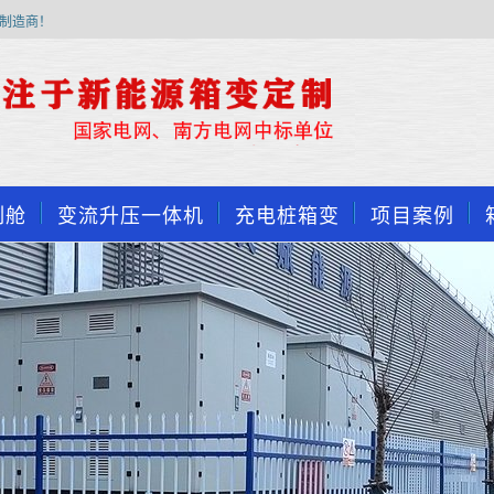
制造商！
制舱
变流升压一体机
充电桩箱变
项目案例