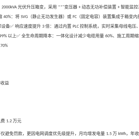
的
光伏升压箱变，采用
变压器
动态无功补偿装置
智能监控
2000kVA
**"
+
+
缩
：将
（静止无功发生器）或
（固定电容）装置集成于箱变内
40%
SVG
FC
部设备✅ 响应速度提升
倍：通过内置
控制系统，实时采集母线电压
3
PLC
以上✅ 全生命周期降本：一体化设计减少电缆用量
、施工周期缩
99%
60%
低
70%
心收益
电费
万元
1.2
不仅避免罚款，更因电网调度优先级提升，月均增发电量
万
，年收
1.5
kWh