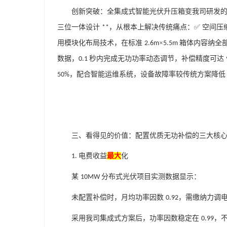
创新突破：全集成式智能光伏升压箱变我司研发
三位一体设计
，从根本上解决传统痛点：✅ 空间压
**
用模块化布局技术，在标准
×
箱体内容纳全
2.6m
5.5m
数据，
秒内完成无功功率动态调节，补偿精度可达
0.1
，配合智能运维系统，设备故障率较传统方案降
50%
三、看得见的价值：配置优质无功补偿的三大核
电费收益
最
大
化
1.
某
分布式光伏项目实测数据显示：
10MW
未配置补偿时，月均功率因数
，需缴纳力调
0.92
采用我司集成式方案后，功率因数稳定在
，
0.99