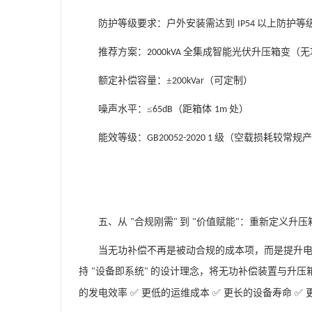
防护等级要求：户外安装需达到
以上防护等
IP54
推荐方案：
全集成智能光伏升压箱变（无
2000kVA
额定补偿容量：±
（可定制）
200kVar
噪声水平：≤
（距箱体
处）
65dB
1m
能效等级：
级（空载损耗较常规
GB20052-2020 1
五、从
合规刚需
到
价值赋能
：重新定义升压
"
"
"
"
当无功补偿不再是被动合规的成本项，而是提升
持
设备即系统
的设计理念，将无功补偿装置与升压
"
"
的发电效率 ✅ 更低的运维成本 ✅ 更长的设备寿命 ✅