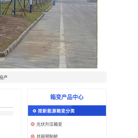
投产
箱变产品中心
按新能源箱变分类
光伏升压箱变
并网预制舱