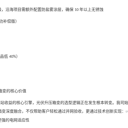
级，沿海项目需额外配置防盐雾涂层，确保
年以上无锈蚀
10
功补偿版）
产品低
）
40%
箱变的核心价值
电站收益的核心引擎，光伏升压箱变的选型逻辑正在发生根本转变。我司
箱变深度融合，不仅帮助客户轻松通过并网验收，更通过技术创新实现：✅
 更强的电网适应性