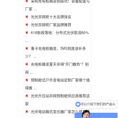
采购充电桩箱变别踩坑！容量配置与
厂家 ...
光伏并网柜十大名牌排名
光伏并网柜厂家品牌推荐
618新政落地：分布式光伏取消80%
...
重卡充电桩箱变，SVG到底该补多
少？ ...
充电桩箱变夏天非得“开门散热”？别
闹 ...
预制舱式户外变电站定制厂家哪个值
得推 ...
光伏升压站并网预制舱供应商推荐这
可以介绍下你们的产品么
家
我想咨询一下设备的价格
光伏电站箱式变压器厂家怎么挑？资