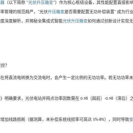
压器
（以下简称
光伏升压箱变
）作为核心枢纽设备，其性能配置直接影
"
"
功率管理的规范趋严，
光伏
升压箱变
是否需要配置无功补偿装置
成为行
"
"
维度深度解析，并揭秘全集成式智能
光伏升压
箱变
如何通过创新设计实现
管控？
器在将直流电转换为交流电时，会产生一定比例的无功功率。若无功功率
定》明确要求，光伏电站并网点功率因数需在
（超前）
（滞后）
0.98
-0.98
，增加线路损耗（据测算，未补偿系统线损率可高达
），同时导致
5%-8%