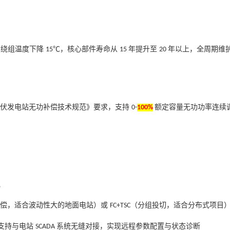
，绕组温度下降
℃，核心部件寿命从
年提升至
年以上，全周期维
15
15
20
光伏发电站无功补偿技术规范》要求，支持
额定容量无功功率连续
0-
100%
记
补偿，适合波动性大的地面电站）或
（分组投切，适合分布式项目
FC+TSC
支持与电站
系统无缝对接，实现远程参数配置与状态诊断
SCADA