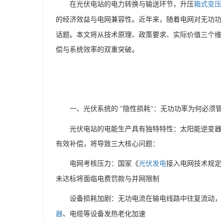
在光伏电站的电力转换与输送环节，升压
箱式变
的经济效益与电网兼容性。近年来，随着电网对无功
话题。本文将从技术原理、政策要求、实际价值三个
偿与系统效率的双重突破。
一、光伏系统的
隐性损耗
：无功功率为何必须
"
"
光伏电站的电能生产具有独特特性：太阳能逆变
有效补偿，将导致三大核心问题：
电网考核压力：国家《
光伏发电
接入电网技术规
未达标将面临电费罚款与并网限制
设备损耗加剧：无功电流在输电线路中往复流动
器
、电缆等设备发热老化加速